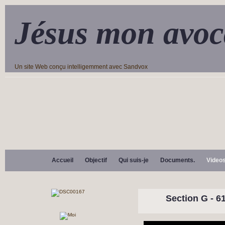
Jésus mon avoc
Un site Web conçu intelligemment avec Sandvox
Accueil
Objectif
Qui suis-je
Documents.
Video
Section G - 61