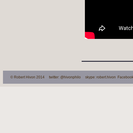
© Robert Hivon 2014 twitter: @hivonphilo skype: robert.hivon Facebook