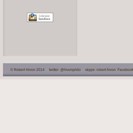
© Robert Hivon 2014 twitter: @hivonphilo skype: robert.hivon Facebook