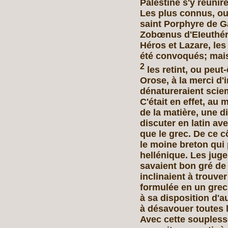
Palestine s'y réunir
Les plus connus, ou
saint Porphyre de G
Zobœnus d'EIeuthéro
Héros et Lazare, les
été convoqués; mais
2
les retint, ou peut
Orose, à la merci d'
dénatureraient scie
C'était en effet, au
de la matière, une di
discuter en latin a
que le grec. De ce cô
le moine breton qui 
hellénique. Les juges
savaient bon gré de 
inclinaient à trouve
formulée en un grec 
à sa disposition d'au
à désavouer toutes 
Avec cette souplesse