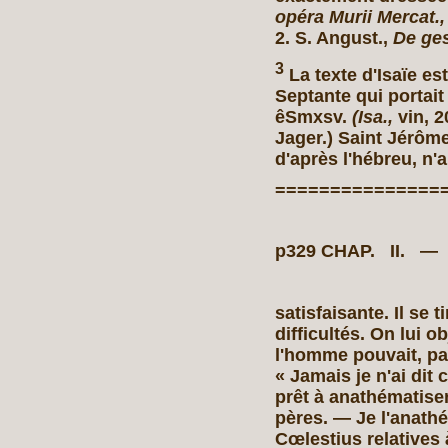
opéra Murii Mercat., 
2. S. Angust.,
De ges
3
La texte d'Isaïe est
Septante qui portait
êSmxsv.
(Isa.,
vin, 2
Jager.) Saint Jérôme
d'après l'hébreu, n'
===============
p329 CHAP. II. 
satisfaisante. Il se 
difficultés. On lui o
l'homme pouvait, pa
« Jamais je n'ai dit 
prêt à anathématiser
pères. — Je l'anathé
Cœlestius relatives