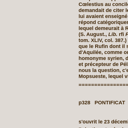
Cœlestius au concil
demandait de citer 
lui avaient enseigné 
répond catégoriqueme
lequel demeurait à 
(S. August.,
Lib.
rfi
P
tom. XLIV, col. 387.
que le Rufin dont il 
d'Aquilée, comme on
homonyme syrien, d
et précepteur de Pél
nous la question, c
Mopsueste, lequel v
===============
p328 PONTIFICAT 
s'ouvrit le 23 déce