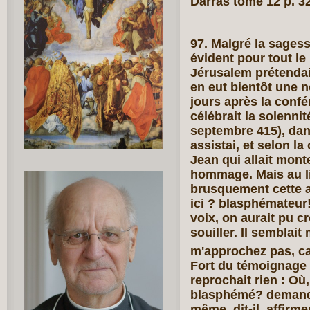
Darras tome 12 p. 3
97. Malgré la sagesse
évident pour tout le
Jérusalem prétendait
en eut bientôt une 
jours après la conf
célébrait la solenni
septembre 415), dans
assistai, et selon l
Jean qui allait monte
hommage. Mais au lie
brusquement cette a
ici ? blasphémateur!
voix, on aurait pu cr
souiller. Il semblait
m'approchez pas, ca
Fort du témoignage
reprochait rien : Où
blasphémé? demanda
même, dit-il, affirm