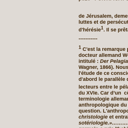
de Jérusalem, demeu
luttes et de persécu
1
d'hérésie
. Il se pr
-----------
1
C'est la remarque p
docteur allemand Wô
intitulé :
Der Pelagi
Wagner, 1866). Nou
l'étude de ce consci
d'abord le parallèle 
lecteurs entre le pé
du XVIe. Car d’un côt
terminologie alleman
anthropologique du 
question. L'anthropo
christologie
et entra
sotériologie.»………