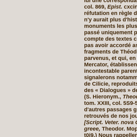
lui une correspondan
col. 869,
Epist.
cxcin
réfutation en règle
n'y aurait plus d'hist
monuments les plus 
passé uniquement pa
compte des textes 
pas avoir accordé as
fragments de Théod
parvenus, et qui, en
Mercator, établisse
incontestable paren
signalerons notamme
de Cilicie, reprodui
des « Dialogues » d
(S. Hieronym.,
Theod
tom. XXIII, col. 5S9
d'autres passages g
retrouvés de nos jou
[Script. Veter. nova 
greee,
Theodor. Mo
t0i9.) Nous rappell