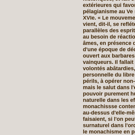
extérieures qui fav
pélagianisme au Ve s
XVIe. « Le mouveme
vient, dit-il, se re
parallèles des espri
au besoin de réactio
âmes, en présence d
d'une époque de dé
ouvert aux barbares 
vainqueurs. Il falla
volontés abâtardies, 
personnelle du libre 
périls, à
opérer non-
mais le salut dans l
pouvoir purement hu
naturelle dans les e
monachissse contemp
au-dessus d'elle-mê
faisaient, si l'on pe
surnaturel dans l'or
le monachisme en po