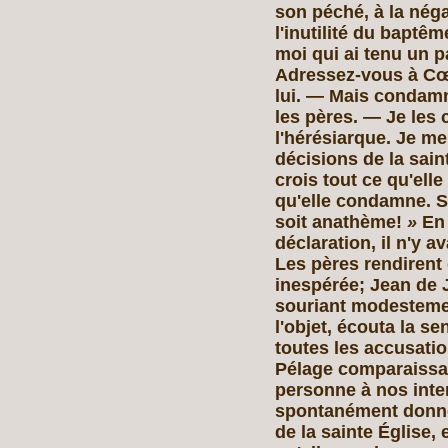
son péché, à la néga
l'inutilité du baptêm
moi qui ai tenu un p
Adressez-vous à Cœl
lui. — Mais condamn
les pères. — Je les
l'hérésiarque. Je m
décisions de la sain
crois tout ce qu'ell
qu'elle condamne. S
soit anathème!
»
En
déclaration, il n'y a
Les pères rendirent 
inespérée; Jean de 
souriant modestement
l'objet, écouta la se
toutes les accusatio
Pélage comparaissa
personne à nos inter
spontanément donné
de la sainte Église,