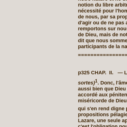
notion du libre arbi
nécessité pour l'h
de nous, par sa prop
d'agir ou de ne pas a
remportons sur nou
de Dieu, mais de notr
dit que nous sommes
participants de la n
===============
p325 CHAP. II. —
1
sortes)
. Donc, l'â
aussi bien que Dieu
accordé aux pénitent
miséricorde de Dieu
qui s'en rend digne 
propositions pélagi
Lazare, une seule ap
c'est l'obligation p