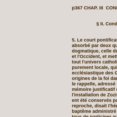
p367 CHAP. III C
§ II. Co
5. Le court pontific
absorbé par deux qu
dogmatique, celle du
et l'Occident, et mett
tout l'univers cathol
purement locale, qui
ecclésiastique des G
origines de la foi da
le rappelle, adressé
mémoire justificatif
l'installation de Z
ent été conservés p
reproche, disait I'hé
baptême administré 
tous de participer a