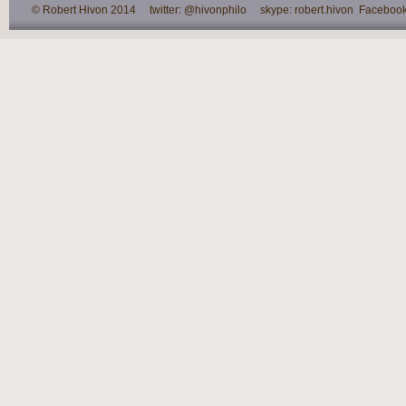
© Robert Hivon 2014 twitter: @hivonphilo skype: robert.hivon Facebook