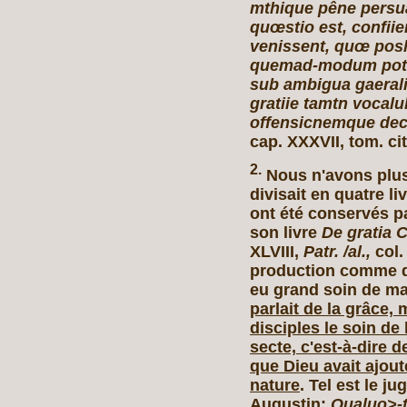
mthique pêne persua
quœstio est, confiie
venissent, quœ posle
quemad-modum potner
sub ambigua gaeralit
gratiie tamtn vocalu
offensicnemque dec
cap. XXXVII, tom. cit
2.
Nous n'avons plus 
divisait en quatre l
ont été conservés pa
son livre
De gratia C
XLVIII,
Patr. /al.,
col.
production comme da
eu grand soin de ma
parlait de la grâce, 
disciples le soin de 
secte, c'est-à-dire d
que Dieu avait ajou
nature
. Tel est le j
Augustin:
Qualuo>-tu