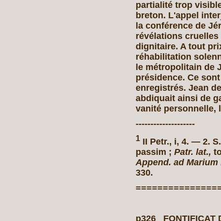
partialité trop visi
breton. L'appel inte
la conférence de Jé
révélations cruelles
dignitaire. A tout pri
réhabilitation solen
le métropolitain de 
présidence. Ce sont l
enregistrés. Jean de
abdiquait ainsi de g
vanité personnelle, 
--------------------
1
II Petr., i, 4. — 2. 
passim ;
Patr. lat.,
t
Append. ad Marium Me
330.
===============
p326 FONTIFICAT D