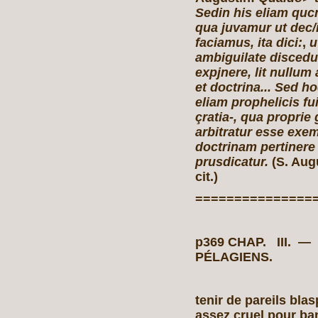
Sedin his eliam quc
qua juvamur ut dec
faciamus, ita dici:
,
u
ambiguilate discedu
expjnere, lit nullum 
et doctrina... Sed h
eliam prophelicis f
çratia-, qua proprie 
arbitratur esse exe
doctrinam pertinere
prusdicatur.
(S. Aug
cit.)
===============
p369 CHAP. III.
PÉLAGIENS.
tenir de pareils bla
assez cruel pour ba