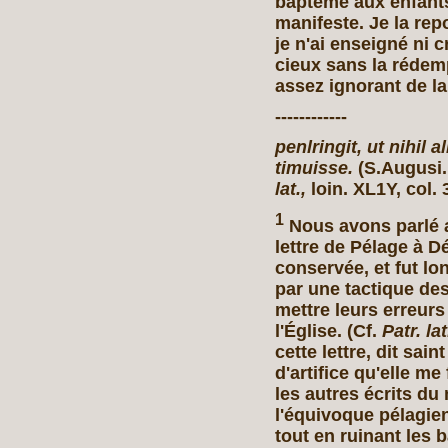
baptême aux enfants
manifeste. Je la re
je n'ai enseigné ni 
cieux sans la rédemp
assez ignorant de l
------------
penlringit, ut nihil
timuisse.
(S.Augusi.
lat.,
loin. XL1Y, col. 
1
Nous avons parlé a
lettre de Pélage à D
conservée, et fut l
par une tactique des
mettre leurs erreurs
l'Église. (Cf.
Patr. lat
cette lettre, dit sain
d'artifice qu'elle me 
les autres écrits d
l'équivoque pélagien
tout en ruinant les