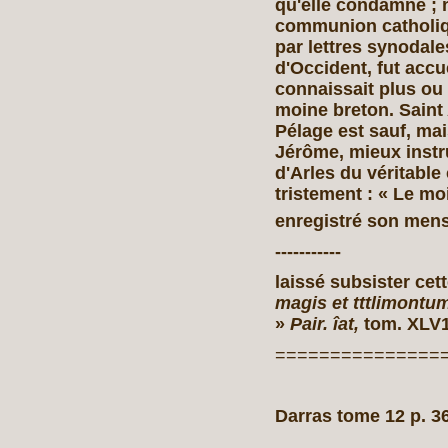
qu'elle condamne ; n
communion catholiqu
par lettres synodales
d'Occident, fut accu
connaissait plus ou 
moine breton. Saint 
Pélage est sauf, mai
Jérôme, mieux instru
d'Arles du véritable
tristement : « Le mo
enregistré son me
-----------
laissé subsister cett
magis et tttlimontumt
»
Pair. îat,
tom. XLV1I
===============
Darras tome 12 p. 3