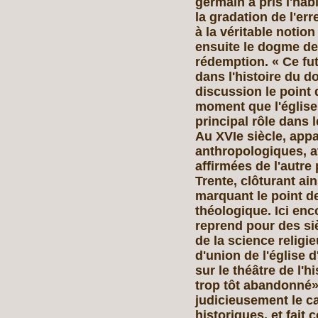
germain a pris l'hab
la gradation de l'er
à la véritable notio
ensuite le dogme de l
rédemption. « Ce fut
dans l'histoire du 
discussion le point 
moment que l'église 
principal rôle dans 
Au XVIe siècle, app
anthropologiques, a
affirmées de l'autre
Trente, clôturant ain
marquant le point d
théologique. Ici enco
reprend pour des si
de la science religi
d'union de l'église d
sur le théâtre de l'
trop tôt abandonné».
judicieusement le c
historiques, et fait