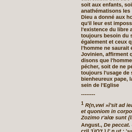
soit aux enfants, so
anathématisons les
Dieu a donné aux 
qu'il leur est impos
l'existence du libre 
toujours besoin du
également et ceux 
l'homme ne saurait é
Jovinien, affirment
disons que l'homme 
pécher, soit de ne p
toujours l'usage de s
bienheureux pape, l
sein de l'Eglise
--------
1
R(n,vwi »î'sit ad 
et quoniom in corpo
Zozimo r'alœ sunt {li
Angust.,
De peccat. 
cril
'ÙO't.) l'.n ut
;.'