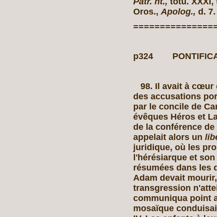
Patr. ht.,
totû. XXXI,
Oros.,
Apolog.,
d. 7.
===============
p324 PONTIFICAT 
98.
Il avait à cœur
des accusations port
par le concile de Ca
évêques Héros et Laz
de la conférence de
appelait alors un
lib
juridique, où les pr
l'hérésiarque et
son 
résumées dans les q
Adam devait mourir, 
transgression n'attei
communiqua point au
mosaïque conduisait