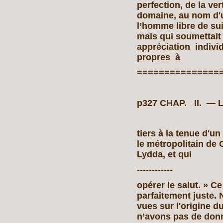
perfection, de la ve
domaine, au nom d'un
l’homme libre de su
mais qui soumettait
appréciation indiv
propres à
===============
p327 CHAP. II. —
tiers à la tenue d'un
le métropolitain de 
Lydda, et qui
------------
opérer le salut. » Ce
parfaitement juste. 
vues sur l'origine 
n’avons pas de donn