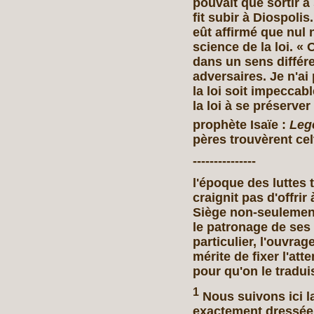
pouvait que sortir à
fit subir à Diospolis.
eût affirmé que nul n
science de la loi. « O
dans un sens différ
adversaires. Je n'ai 
la loi soit impeccab
la loi à se préserve
prophète Isaïe :
Leg
pères trouvèrent ce
---------------
l'époque des luttes 
craignit pas d'offri
Siège non-seulement
le patronage de ses 
particulier, l'ouvra
mérite de fixer l'at
pour qu'on le tradui
1
Nous suivons ici l
exactement dressée 