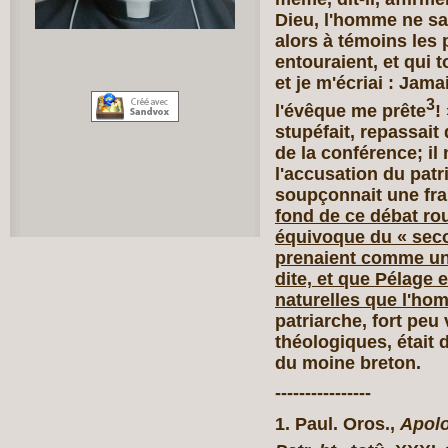
Dieu, l'homme ne sa
alors à témoins les 
entouraient, et qui 
et je m'écriai : Jama
3
l'évêque me prête
!
stupéfait, repassait
de la conférence; il n
l'accusation du patri
soupçonnait une fra
fond de ce débat rou
équivoque du « seco
prenaient comme un
dite, et que Pélage 
naturelles que l'hom
patriarche, fort peu
théologiques, était 
du moine breton.
----------------
1. Paul. Oros.,
Apolo