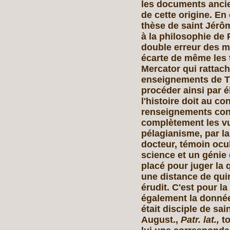
les documents ancie
de cette origine. En
thèse de saint Jérô
à la philosophie de 
double erreur des ma
écarte de même les 
Mercator qui rattach
enseignements de T
procéder ainsi par 
l'histoire doit au co
renseignements co
complètement les vu
pélagianisme, par la 
docteur, témoin ocul
science et un génie 
placé pour juger la 
une distance de quin
érudit. C'est pour 
également la donnée
était disciple de sain
August.,
Patr. lat.,
t