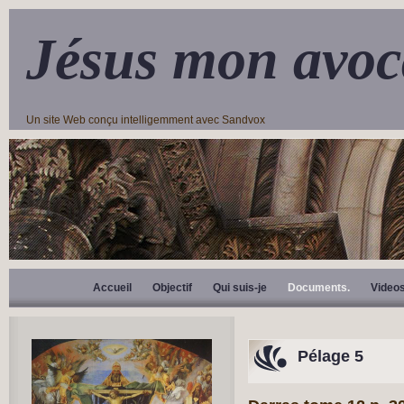
Jésus mon avoc
Un site Web conçu intelligemment avec Sandvox
Accueil
Objectif
Qui suis-je
Documents.
Video
Pélage 5