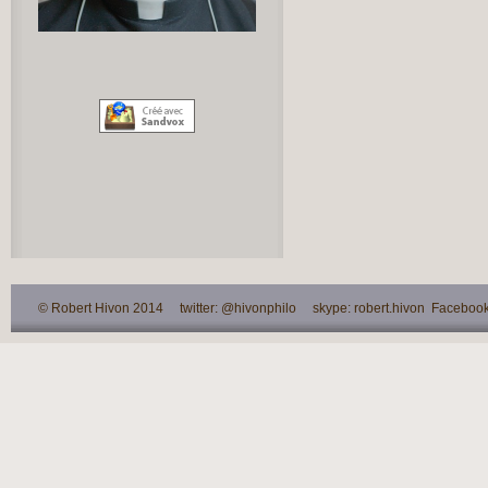
© Robert Hivon 2014 twitter: @hivonphilo skype: robert.hivon Facebook