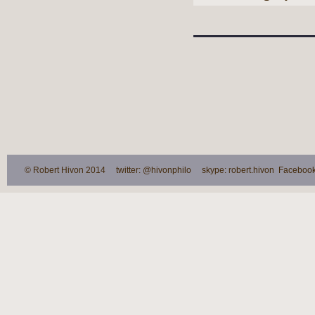
© Robert Hivon 2014 twitter: @hivonphilo skype: robert.hivon Facebook