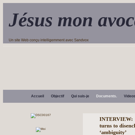
Jésus mon avoc
Un site Web conçu intelligemment avec Sandvox
Accueil
Objectif
Qui suis-je
Documents.
Video
INTERVIEW: Au
turns to disenc
‘ambiguity’