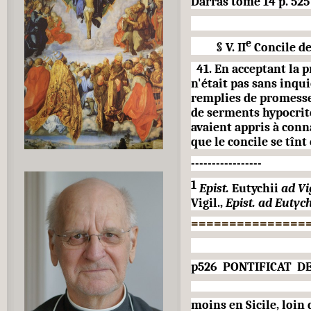
Darras tome 14 p. 525
e
§ V. II
Concile d
41. En acceptant la p
n'était pas sans inqu
remplies de promesses
de serments hypocrites
avaient appris à conna
que le concile se tînt 
-----------------
1
Epist.
Eutychii
ad Vig
Vigil.,
Epist. ad Eutych.
===============
p526 PONTIFICAT DE
moins en Sicile, loin