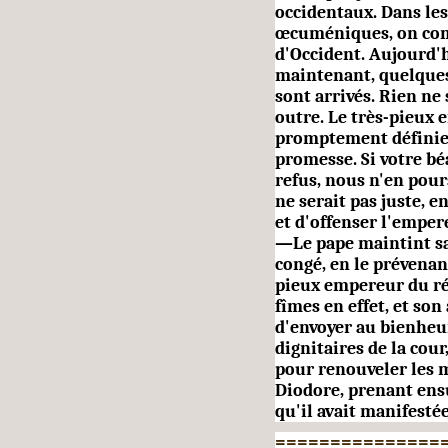
occidentaux. Dans les
œcuméniques, on comp
d'Occident. Aujour­d'
maintenant, quelques é
sont arrivés. Rien ne 
outre. Le très-pieux 
promptement définie. 
promesse. Si votre bé
refus, nous n'en pour
ne serait pas juste, en
et d'offenser l'emper
—Le pape maintint sa
congé, en le préve­na
pieux empereur du rés
fîmes en effet, et son
d'envoyer au bienheu
dignitaires de la cou
pour re­nouveler les
Diodore, prenant ensui
qu'il avait manifestée
===============