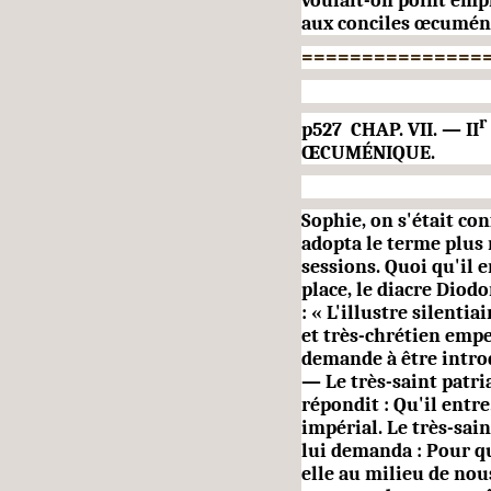
voulait-on point emp
aux conciles œcumén
===============
r
p527 CHAP. VII. — II
ŒCUMÉNIQUE.
Sophie, on s'était co
adopta le terme plus
sessions. Quoi qu'il e
place, le diacre Diod
: « L'illustre silenti
et très-chrétien empe
demande à être introd
— Le très-saint patri
répondit : Qu'il entre
impérial. Le très-sai
lui demanda : Pour qu
elle au milieu de nou