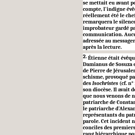
se mettait eu avant po
compte, l'indigne évê
réellement été le chef
remarquera le silenc
improbateur gardé par
communication. Aucu
adressée au messager 
après la lec­ture.
2.
Étienne était évêqu
Damianus de Sosuza e
de Pierre de Jérusale
schisme, provoqué pa
des
Isochristes
(cf. n
son diocèse. Il avait
que nous venons de n
patriarche de Constan
le patriarche d'Alexan
représentants du pat
parole. Cet incident 
conciles des premiers
rang hiérarchique pou