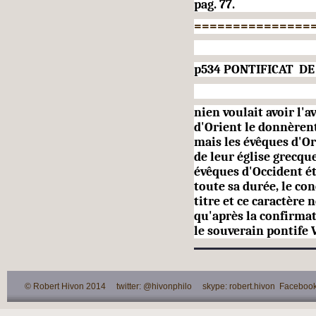
pag. 77.
===============
p534 PONTIFICAT DE 
nien voulait avoir l'a
d'Orient le donnèrent;
mais les évêques d'O
de leur église grecqu
évêques d'Occident ét
toute sa durée, le co
titre et ce caractère 
qu'après la confirmat
le sou­verain pontife V
© Robert Hivon 2014 twitter: @hivonphilo skype: robert.hivon Facebook