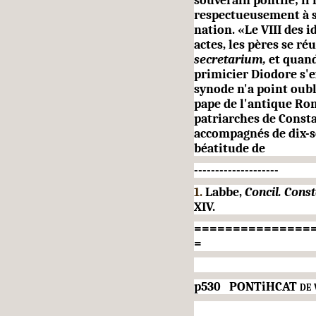
souverain pontife; il 
respectueusement à s
nation. «Le VIII des 
actes, les pères se r
secretarium,
et quand
primicier Diodore s'e
synode n'a point oub
pape de l'antique Rome
patriarches de Consta
ac­compagnés de dix-s
béatitude de
--------------------
1.
Labbe,
Concil. Consta
XIV.
===============
=
p530 PONTiHCAT
de 