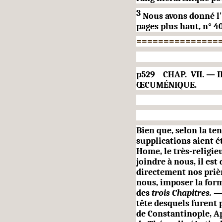
3
Nous avons donné l'
pages plus haut, n° 40
===============
p529 CHAP. VII. — I
ŒCUMÉNIQUE.
Bien que, selon la ten
supplications aient é
Home, le très-reli­gie
joindre à nous, il est
directement nos prièr
nous, imposer la form
des
trois Chapitres.
— 
tête desquels furent 
de Constantinople, A