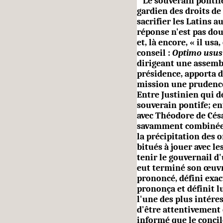
Le souverain pontife
gardien des droits de 
sacrifier les Latins 
réponse n'est pas dout
et, là encore, « il us
conseil :
Optimo usus 
dirigeant une assembl
présidence, apporta d
mis­sion une prudenc
Entre Justinien qui d
souverain pontife; en
avec Théodore de Cés
savamment combinée e
la précipitation des
bitués à jouer avec le
tenir le gouvernail d
eut terminé son œuvre,
prononcé, défini exac
prononça et définit l
l'une des plus intéres
d'être attentivement 
informé que le concil