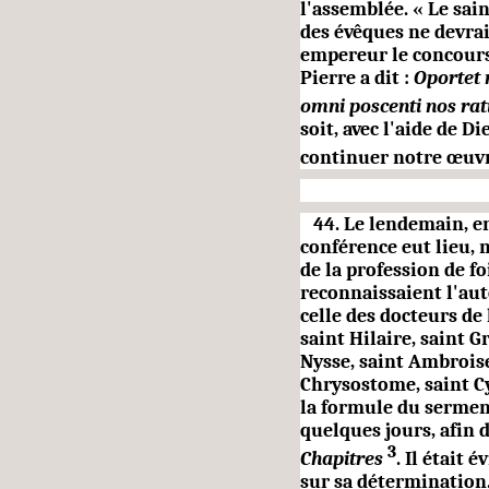
l'assemblée. « Le sain
des évêques ne devrai
empereur le concours
Pierre a dit :
Oportet 
omni poscenti nos ra
soit, avec l'aide de 
continuer notre œuv
44. Le lendemain, en 
conférence
eut lieu,
de la profession de
fo
reconnaissaient l'aut
celle des docteurs de 
saint Hilaire, saint G
Nysse, saint Ambroise
Chrysostome, saint Cy
la formule du ser­men
quelques jours, afin 
3
Chapitres
. Il était 
sur sa détermination. 