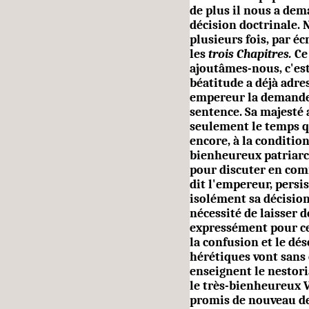
de plus il nous a dem
décision doctrinale. 
plusieurs fois, par é
les
trois Chapitres.
Ce
ajoutâmes-nous, c'est
béatitude a déjà adre
empereur la demande 
sentence. Sa majesté 
seulement le temps q
encore, à la conditio
bienheureux patriarc
pour dis­cuter en com
dit l'empereur, persi
isolément sa décision
nécessité de laisser 
expressément pour ce
la confusion et le dés
héré­tiques vont sans
enseignent le nestor
le très-bienheureux Vi
promis de nouveau de 