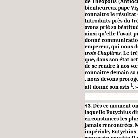
de Théopolis (Antioch
bienheureux pape Vigil
connaître le résultat
Introduits près du tr
avons prié sa béatitu
ainsi qu'elle l'avait
donné communication 
empereur, qui nous d
trois Chapitres.
Le tr
que, dans son état act
de se rendre à nos vœ
connaître demain sa 
, nous devons proroge
1
ait donné son avis
. 
43. Dès ce moment on 
laquelle Eutychius di
circonstances les plus
jamais rencontrées. M
impériale, Eutychius n