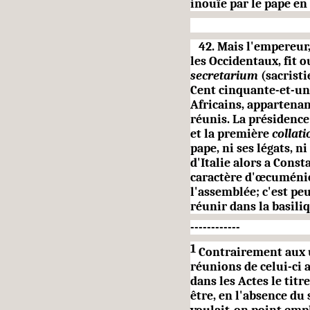
inouïe par le pape en
42. Mais l'empereur, 
les Occidentaux, fit o
secretarium
(sacristi
Cent cinquante-et-un 
Africains, appartenant
réunis. La présidence
et la première
collat
pape, ni ses légats, 
d'Italie alors a Const
caractère d'œcuménic
l'assemblée; c'est pe
réunir dans la basil
------------
1
Contrairement aux u
réunions de celui-ci 
dans les Actes le titr
être, en l'absence du 