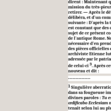
dirent : Maintenant q
mission du très-pieux 
retirer. — Après le dé
délibéra, et d'un com
suivante : D'après la
est constant que des
sujet de ce présent co
de l'antique Rome. No
nécessaire d'en pren
des pièces officielles
archiviste Etienne lu
adressée par le patri
3
de celui-ci
. Après ce
nouveau et dit :
---------------
1
Singulière aberrati
dans sa fou­gueuse imp
divines paroles :
Tu e
œdificabo Ecclesiam
tenait selon lui au p