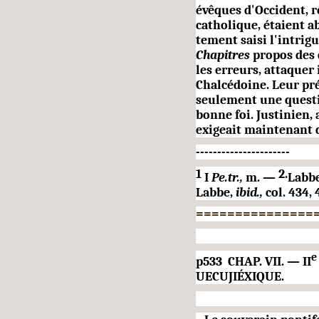
évêques d'Occident, 
catholique, étaient ab
tement saisi l'intrig
Chapitres
propos des 
les erreurs, attaquer
Chalcédoine. Leur pré
seulement une questi
bonne foi. Justinien, 
exigeait maintenant q
----------------------
1
2.
I
Pe.tr
.,
m. —
Labb
Labbe,
ibid.,
col. 434, 
===============
e
p533 CHAP. VII. — II
UECUJIÉXIQUE.