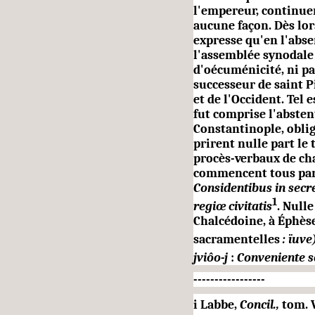
l'empereur, continuer
aucune façon. Dès lors
expresse qu'en l'abs
l'assemblée synodale 
d'oécuménicité, ni pa
successeur de saint P
et de l'Occident. Tel e
fut comprise l'absten
Constantinople, oblig
prirent nulle part le
procès-verbaux de cha
commencent tous par c
Considentibus in secr
1
regiœ civitatis
. Null
Chalcédoine, à Éphèse
sacramentelles
: ïuve
jviôo-j
:
Conveniente 
-----------------
i Labbe,
Concil.,
tom. 