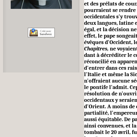
et des prélats de cour.
pourraient se rendre 
occidentales s'y trou
deux langues, latine 
égal, et la décision ne
effet, le pape songeai
évêques d'Occident, l
Chapitres,
ne voyaien
dant à décréditer le c
réconcilié en apparenc
d'entrer dans ces rai
l'Italie et même la Si
n'offraient aucune séc
le pontife l'admit. Ce
résolution de n'ouvri
occidentaux y seraien
d'Orient. A moins de
partialité, l'empereu
aussi équitable. De p
ainsi convenues, et la
tombait le 20 avril, 