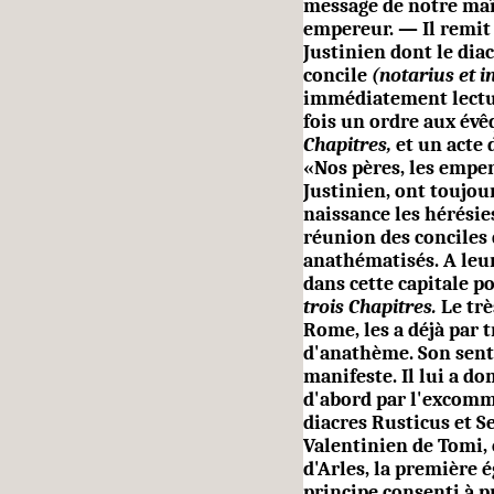
message de notre maît
empereur. — Il remit
Justinien dont le diac
concile
(notarius et 
immédiatement lecture
fois un ordre aux évê
Chapitres,
et un acte 
«Nos pères, les emper
Justinien, ont toujour
naissance les héré­sie
réunion des conciles 
anathématisés. A leu
dans cette capitale 
trois Chapitres.
Le trè
Rome, les a déjà par t
d'anathème. Son senti
manifeste. Il lui a d
d'abord par l'excomm
diacres Rusticus et Se
Valentinien de Tomi, 
d'Arles, la première é
principe consenti à p