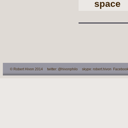
space
© Robert Hivon 2014 twitter: @hivonphilo skype: robert.hivon Facebook