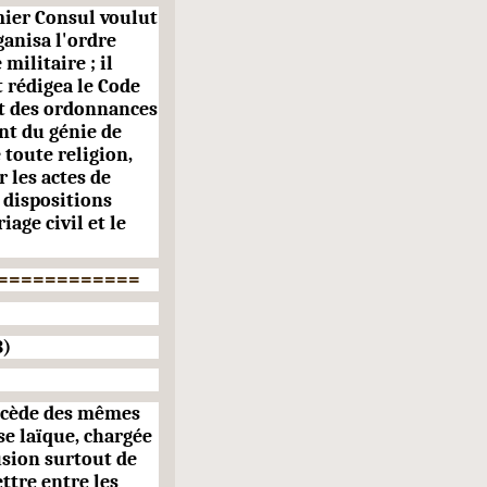
emier Consul voulut
rganisa l'ordre
 militaire ; il
t rédigea le Code
nt des ordonnances
nt du génie de
 toute religion,
r les actes de
s dispositions
age civil et le
============
3)
rocède des mêmes
se laïque, chargée
usion surtout de
ettre entre les