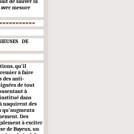
sait de sauver la
t avec mesure
===========
GIEUSES DE
tions, qu'il
premier à faire
s des anti-
ignées de tout
onsen­tant à
institué dans
là naquirent des
es qu'augmenta
rnement. Des
également à exciter
èse de Bayeux, un