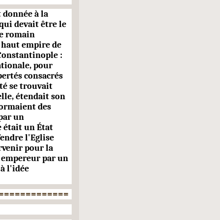
t donnée à la
qui devait être le
re romain
u haut empire de
Constantinople :
­tionale, pour
bertés consa­crés
té se trouvait
elle, étendait son
 formaient des
 par un
 était un État
endre l'Eglise
rvenir pour la
é empereur par un
à l'idée
=============