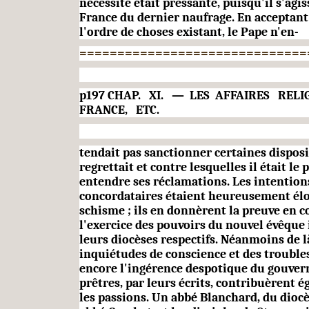
nécessité était pres­sante, puisqu'il s'agis
France du dernier naufrage. En acceptan
l'ordre de choses existant, le Pape n'en-
==============================
p197 CHAP. XI. — LES AFFAIRES RELI
FRANCE, ETC.
tendait pas sanctionner certaines disposi
regrettait et contre lesquelles il était le 
entendre ses réclama­tions. Les intention
concordataires étaient heureusement élo
schisme ; ils en donnèrent la preuve en c
l'exercice des pouvoirs du nouvel évêque 
leurs diocèses respectifs. Néanmoins de 
inquiétudes de conscience et des troubl
encore l'ingérence despo­tique du gouve
prêtres, par leurs écrits, contribuè­rent 
les passions. Un abbé Blanchard, du dio­c