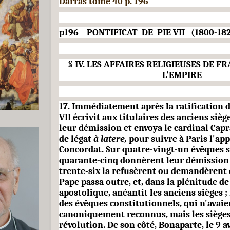
Darras tome 40 p. 196
p196 PONTIFICAT DE PIE VII (1800-182
§ IV. LES AFFAIRES RELIGIEUSES DE FR
L'EMPIRE
17. Immédiatement après la ratification 
VII écrivit aux titulaires des anciens si
leur dé­mission et envoya le cardinal Capra
de légat
à latere,
pour suivre à Paris l'ap
Concordat. Sur quatre-vingt-un évêques s
quarante-cinq donnèrent leur démis­sion 
trente-six la refusèrent ou demandèrent d
Pape passa outre, et, dans la plénitude de
apostolique, anéantit les anciens sièges ;
des évêques constitutionnels, qui n'avaie
canoniquement reconnus, mais les sièges 
révolution. De son côté, Bonaparte, le 9 av