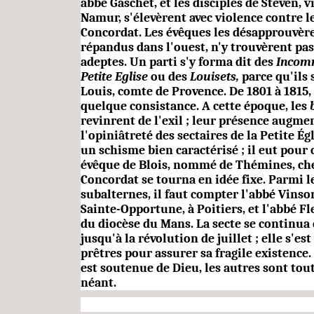
abbé Gaschet, et les disciples de Steven, v
Namur, s'élevèrent avec violence contre le
Concordat. Les évêques les désapprouvèren
répandus dans l'ouest, n'y trouvèrent pa
adeptes. Un parti s'y forma dit des
Incom
Petite Eglise
ou des
Louisets,
parce qu'ils 
Louis, comte de Provence. De 1801 à 1815, 
quelque consistance. A cette époque, les
revinrent de l'exil ; leur présence augme
l'opiniâtreté des sectaires de la Petite Égl
un schisme bien caractérisé ; il eut pour
évêque de Blois, nommé de Thémines, che
Con­cordat se tourna en idée fixe. Parmi l
subalternes, il faut compter l'abbé Vinso
Sainte-Opportune, à Poitiers, et l'abbé Fl
du diocèse du Mans. La secte se con­tinua
jusqu'à la révolution de juillet ; elle s'es
prêtres pour assurer sa fragile existence.
est soutenue de Dieu, les autres sont tou
néant.