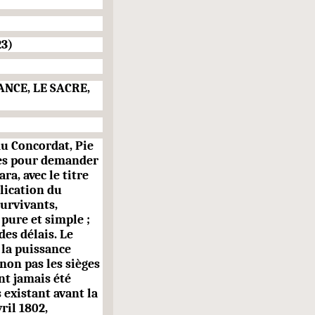
3)
ANCE, LE SACRE,
du Concordat, Pie
èges pour demander
ra, avec le titre
plication du
urvivants,
pure et simple ;
es délais. Le
 la puissance
 non pas les sièges
nt jamais été
existant avant la
ril 1802,