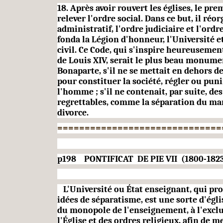
18. Après avoir rouvert les églises, le pr
relever l'ordre social. Dans ce but, il réo
adminis­tratif, l'ordre judiciaire et l'ordre
fonda la Légion d'honneur, l'Université e
civil. Ce Code, qui s'ins­pire heureuseme
de Louis XIV, serait le plus beau monume
Bonaparte, s'il ne se mettait en dehors de
pour constituer la société, régler ou puni
l'homme ; s'il ne contenait, par suite, de
regrettables, comme la séparation du mari
divorce.
==============================
p198 PONTIFICAT DE PIE VII (1800-182
L'Université ou État enseignant, qui p
idées de séparatisme, est une sorte d'égli
du monopole de l'enseignement, à l'excl
l'Église et des ordres religieux, afin de m