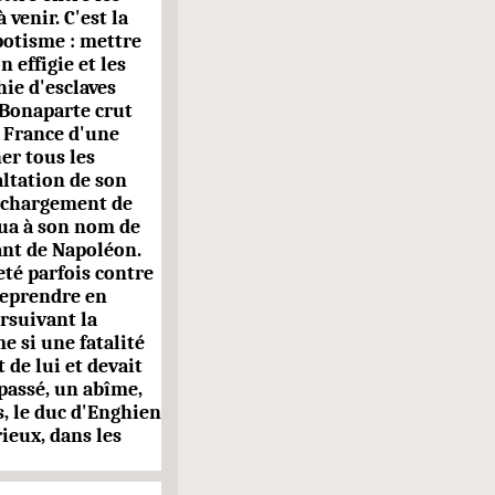
venir. C'est la
potisme : mettre
 effigie et les
ie d'esclaves
. Bonaparte crut
a France d'une
er tous les
altation de son
 chargement de
tua à son nom de
ant de Napoléon.
eté parfois contre
 reprendre en
rsuivant la
e si une fatalité
 de lui et devait
 passé, un abîme,
s, le duc d'Enghien
rieux, dans les