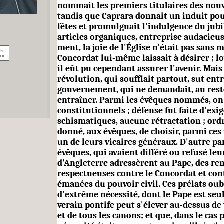
nommait les premiers titulaires des nouv
tandis que Caprara donnait un induit pou
fêtes et promulguait l'indulgence du jubi
articles organiques, entreprise audacieus
ment, la joie de l'Église n'était pas sans 
Concordat lui-même laissait à désirer ; l
il eût pu cepen­dant assurer l'avenir. Mais 
révolution, qui soufflait partout, sut entr
gouvernement, qui ne demandait, au reste,
entraîner. Parmi les évêques nommés, on
constitutionnels ; défense fut faite d'exig
schismatiques, aucune rétractation ; or
donné, aux évêques, de choisir, parmi ces
un de leurs vicaires généraux. D'autre par
évêques, qui avaient différé ou refusé le
d'Angleterre adressèrent au Pape, des r
respectueuses contre le Concordat et con­
émanées du pouvoir civil. Ces prélats oub
d'extrême nécessité, dont le Pape est seul
verain pontife peut s'élever au-dessus de 
et de tous les canons; et que, dans le cas 