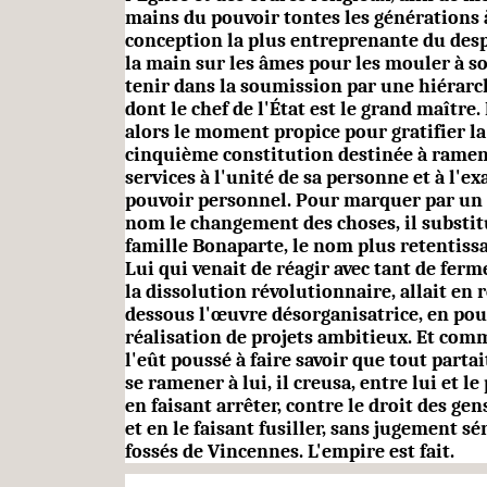
mains du pouvoir tontes les générations à 
conception la plus entreprenante du des
la main sur les âmes pour les mouler à son
tenir dans la soumission par une hiérarch
dont le chef de l'État est le grand maître
alors le moment propice pour gratifier l
cinquième constitu­tion destinée à ramen
services à l'unité de sa personne et à l'ex
pouvoir personnel. Pour marquer par un
nom le changement des choses, il substi
famille Bonaparte, le nom plus retentiss
Lui qui venait de réagir avec tant de ferm
la dis­solution révolutionnaire, allait en
dessous l'œuvre désorganisatrice, en pou
réalisation de projets ambitieux. Et comm
l'eût poussé à faire savoir que tout partait
se ramener à lui, il creusa, entre lui et le
en faisant arrêter, contre le droit des gen
et en le faisant fusiller, sans jugement sé
fossés de Vincennes. L'empire est fait.