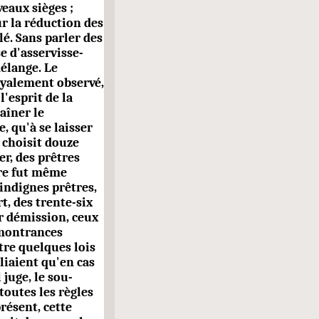
eaux sièges ;
r la réduction des
lé. Sans parler des
e d'asservisse­
mélange. Le
oyalement observé,
l'esprit de la
aîner le
 qu'à se laisser
 choisit douze
er, des prêtres
dre fut même
 indignes prêtres,
t, des trente-six
ur démission, ceux
emontrances
tre quelques lois
liaient qu'en cas
 juge, le sou­
toutes les règles
présent, cette