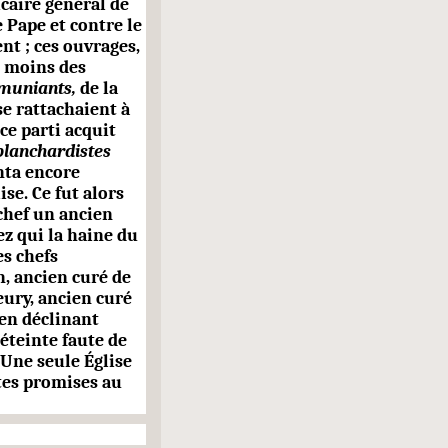
icaire général de
 Pape et contre le
t ; ces ou­vrages,
s moins des
muniants,
de la
se rattachaient à
ce parti acquit
blanchardistes
nta encore
ise. Ce fut alors
 chef un ancien
z qui la haine du
es chefs
n, ancien curé de
eury, ancien curé
 en déclinant
t éteinte faute de
 Une seule Église
tes promises au