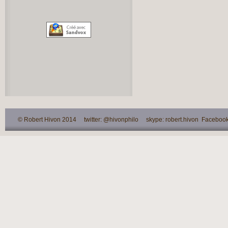
© Robert Hivon 2014 twitter: @hivonphilo skype: robert.hivon Facebook