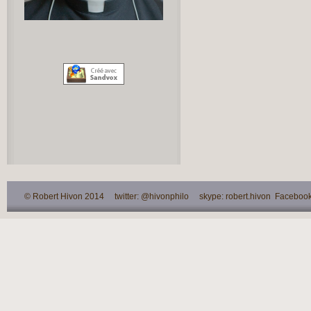
© Robert Hivon 2014 twitter: @hivonphilo skype: robert.hivon Facebook