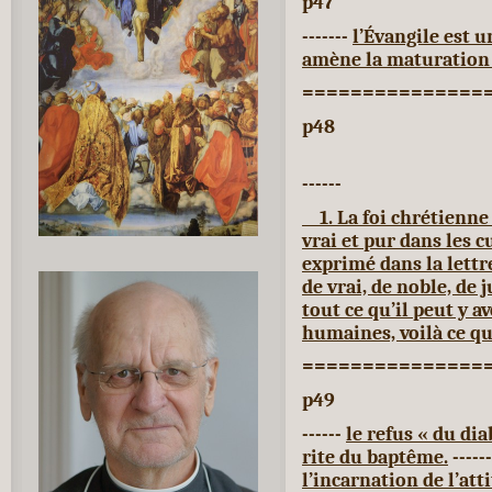
p47
-------
l’Évangile est u
amène la maturation 
===============
p48
------
1. La foi chrétienne 
vrai et pur dans les 
exprimé dans la lettre
de vrai, de noble, de 
tout ce qu’il peut y a
humaines, voilà ce qui
===============
p49
------
le refus « du dia
rite du baptême.
------
l’incarnation de l’att