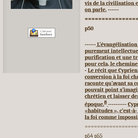
vis de la civilisation 
on parle.
------
===============
p50
------
L’évangélisatio
purement intellectuel
purification et une t
pour cela, le chemin
-
Le récit que Cyprien 
conversion à la foi ch
raconte qu’avant sa c
pouvait point s’imag
chrétien et laisser de
8
époque.
----------
Cypr
«habitudes », c’est-à-
la foi comme impossi
=================
p54 p55