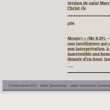
version de saint Marc
Christ (le
===============
p56
Messie) » (Mc 8,29).
--
une intelligence qui
son interprétation, à
inaccessible aux hom
donnée d’en-haut, ju
----
© Robert Hivon 2014 twitter: @hivonphilo skype: robert.hivon Facebook