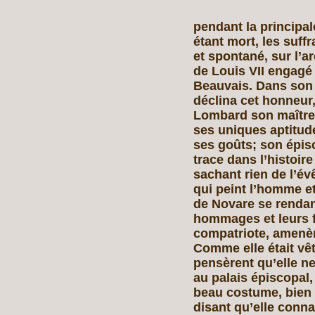
pendant la principal
étant mort, les suff
et spontané, sur l’a
de Louis VII engagé
Beauvais. Dans son 
déclina cet honneur,
Lombard son maître l
ses uniques aptitud
ses goûts; son épisc
trace dans l’histoir
sachant rien de l’év
qui peint l’homme et
de Novare se rendant
hommages et leurs fél
compatriote, amenèr
Comme elle était vê
pensèrent qu’elle ne
au palais épiscopal, 
beau costume, bien 
disant qu’elle connai