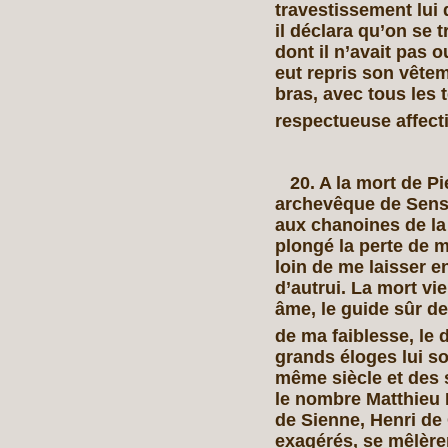
travestissement lui d
il déclara qu’on se 
dont il n’avait pas o
eut repris son vêtem
bras, avec tous les
respectueuse affec
20. A la mort de Pi
archevêque de Sens e
aux chanoines de la
plongé la perte de 
loin de me laisser e
d’autrui. La mort vi
âme, le guide sûr d
de ma faiblesse, le 
grands éloges lui s
même siècle et des 
le nombre Matthieu P
de Sienne, Henri de
exagérés, se mêlèren