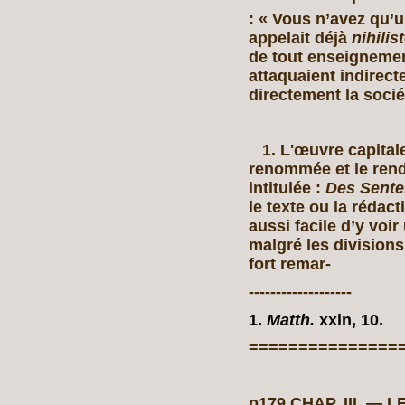
: « Vous n’avez qu’u
appelait déjà
nihilis
de tout enseignement
attaquaient indirec
directement la socié
1. L'œuvre capitale 
renommée et le rendi
intitulée :
Des Sent
le texte ou la rédact
aussi facile d’y voi
malgré les divisions
fort remar-
-------------------
1.
Matth.
xxin, 10.
===============
p179 CHAP. III. 