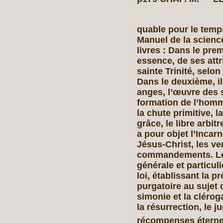
quable pour le tem
Manuel de la science
livres : Dans le prem
essence, de ses attri
sainte Trinité, selo
Dans le deuxième, il
anges, l’œuvre des s
formation de l’homm
la chute primitive, l
grâce, le libre arbit
a pour objet l’Incar
Jésus-Christ, les ve
commandements. Le 
générale et particul
loi, établissant la p
purgatoire au sujet
simonie et la cléroga
la résurrection, le j
récompenses éterne