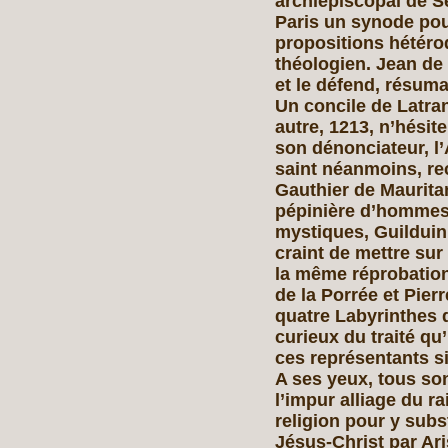
archiépiscopal de S
Paris un synode pou
propositions hétéro
théologien. Jean de 
et le défend, résuman
Un concile de Latra
autre, 1213, n’hésit
son dénonciateur, l
saint néanmoins, re
Gauthier de Mauritan
pépinière d’hommes,
mystiques, Guilduin
craint de mettre su
la même réprobation 
de la Porrée et Pie
quatre Labyrinthes d
curieux du traité qu’
ces représentants si
A ses yeux, tous son
l’impur alliage du r
religion pour y subs
Jésus-Christ par Ar