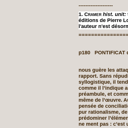
--------------------
1.
Cramer
hist. unit:
éditions de Pierre
l'auteur n'est désor
===============
p180 PONTIFICAT d’
nous guère les attaq
rapport. Sans répud
syllogistique, il tend
comme il l’indique 
préambule, et comme
même de l’œuvre. Au 
pensée de conciliati
pur rationalisme, d
prédominer l’élément 
ne ment pas : c’est 