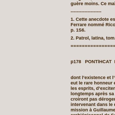
guère moins. Ce maî
--------------------
1. Cette anecdote e
Ferrare nommé Ricoba
p. 1S6.
2. Patrol, latina, tom.
===============
p178 PONTlHCAT D
dont l’existence et 
eut le rare honneur 
les esprits, d’excit
longtemps après sa 
croiront pas déroge
intervenant dans le 
mission à Guillaum