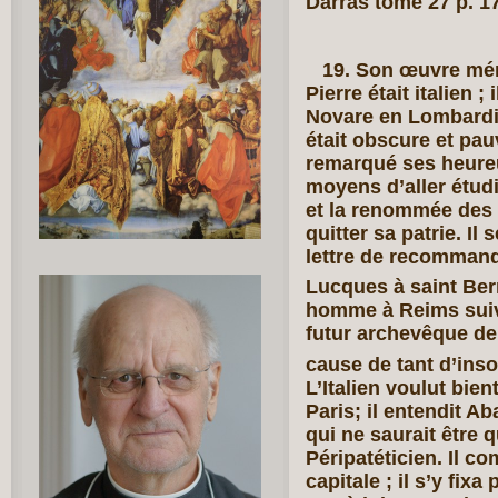
Darras tome 27 p. 1
19. Son œuvre méri
Pierre était italien ;
Novare en Lombardie
était obscure et pau
remarqué ses heureus
moyens d’aller étud
et la renommée des 
quitter sa patrie. Il
lettre de recommand
Lucques à saint Be
homme à Reims suivr
futur archevêque de 
cause de tant d’inso
L’Italien voulut bie
Paris; il entendit Ab
qui ne saurait être 
Péripatéticien. Il c
capitale ; il s’y fix