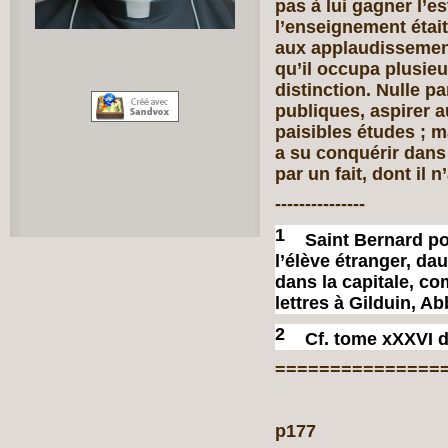
pas à lui gagner l’e
l’enseignement était 
aux applaudissement
qu’il occupa plusie
distinction. Nulle pa
publiques, aspirer a
paisibles études ; m
a su conquérir dans
par un fait, dont il n
---------------
1
Saint Bernard po
l’élève étranger, da
dans la capitale, c
lettres à Gilduin, Ab
2
Cf. tome xXXVI de 
===============
p177