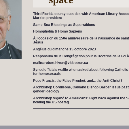
Third Florida county cuts ties with American Library Associ
Marxist president
Same-Sex Blessings as Superstitions
Homophobia & Homo Sapiens
À l’occasion du 150e anniversaire de la naissance de saint
Jésus
Angélus du dimanche 15 octobre 2023
Responsum de la Congrégation pour la Doctrine de la Foi 
mailto:robert.hivon@videotron.ca
Synod officials waffle when asked about following Catholic
for homosexuals
Pope Francis, the False Prophet, and... the Anti-Christ?
Archbishop Cordileone, Oakland Bishop Barber issue past
gender ideology
Archbishop Viganò to Americans: Fight back against the Sat
holding the US hostag