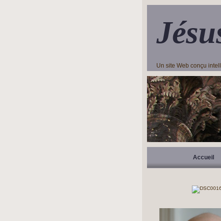
Jésu
Un site Web conçu inte
Accueil