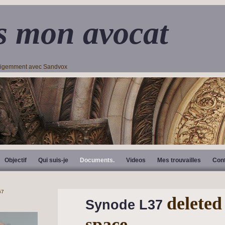
s mon avocat
lligemment avec Sandvox
Objectif
Qui suis-je
Documents.
Videos
Mes trouvailles
Con
deleted
Synode L37
space