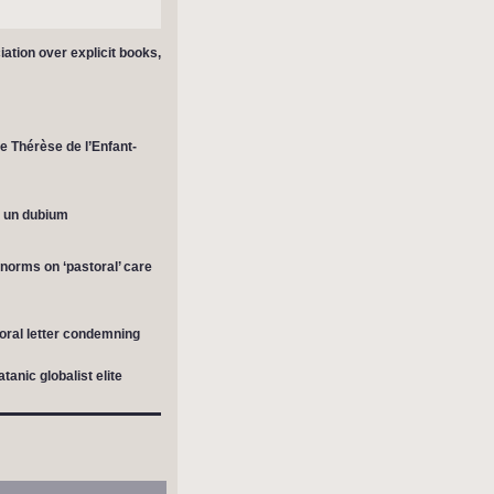
ation over explicit books,
e Thérèse de l’Enfant-
à un dubium
 norms on ‘pastoral’ care
oral letter condemning
anic globalist elite