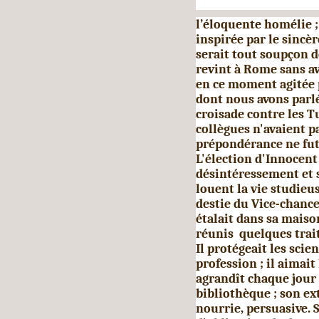
l’éloquente homélie ;
inspirée par le sincè
serait tout soupçon d
revint à Rome sans av
en ce moment agitée 
dont nous avons parlé 
croisade contre les Tu
col­lègues n'avaient 
prépondérance ne fut
L'élection d'Innocent
désintéressement et 
louent la vie studieus
destie du Vice-chancel
étalait dans sa maiso
réunis quelques trai
Il protégeait les sci
profession ; il aimait 
agrandît chaque jour 
bibliothèque ; son ext
nourrie, persuasive. 