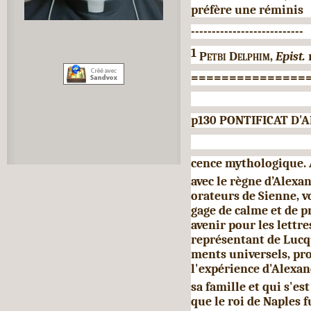
préfère une réminis
---------------------------
1
Petbi Delphim,
Epist.
===============
p130 PONTIFICAT D'A
cence mythologique. A 
avec le
règne d’Alexan
orateurs de Sienne, v
gage de calme et de p
avenir pour les lettres
représentant de Lucqu
ments universels, pro
l'expérience d'Alexand
sa famille et qui s'es
que le roi de Naples 