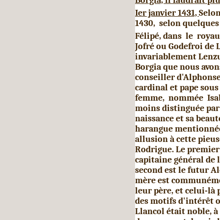
Borgia, il faudrait pl
Ier janvier 1431,
Selon
1430, selon quelques 
Félipé, dans le roya
Jofré ou Godefroi de L
invariablement Lenzu
Borgia que nous avon
conseiller d'Alphonse
cardinal et pape sous
femme, nommée Isabel
moins distinguée par
naissance et sa beaut
harangue mentionnée 
allusion à cette pieus
Rodrigue. Le premier
capitaine général de l
second est le futur A
mère est communément
leur père, et celui-l
des motifs d'intérêt o
Llancol était noble, à l