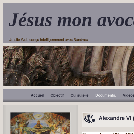
Jésus mon avoc
Un site Web conçu intelligemment avec Sandvox
Accueil
Objectif
Qui suis-je
Documents.
Video
Alexandre VI
(