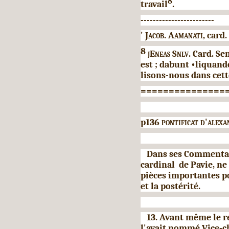
8
travail
.
------------------------
'
Jacob. Aamanati,
card.
8
jEneas Snlv.
Card. Se
est ; dabunt •liquand
lisons-nous dans cette
===============
p136
pontificat d'alexa
Dans ses Commentair
cardinal de Pavie, ne
pièces importantes po
et la postérité.
13. Avant même le ret
l'avait nommé Vice-c