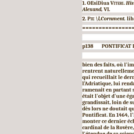
1. OEsiDiua
Viteri.
His
Alexand,
VI.
2.
Pie
\l,Cornment.
lib
===============
p138 PONTIFICAT D'
bien des faits, où l'i
rentrent natu­rellemen
qui recueillait le der
l’Adriatique, lui ren
ramenait en partant s
était l'objet d'une ég
grandissait, loin de s
dès lors ne doutait q
Pontificat. En 1464, 
monter ce dernier éch
cardinal de la Rovère
l'étendue de sa scien