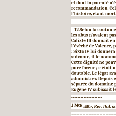
et dont la parenté n'é
recommandation. Celu
l'histoire, étant mor
12.Selon la coutume 
les abus n'avaient pa
Calixte III donnait 
l'évêché de Valence, 
; Sixte IV lui donnera
suivante, il le nomma
Cette dignité ne pou
pure faveur ; c'était 
doutable. Le légat ava
adminis­trer. Depuis e
séparée du domaine po
Eugène IV subissait l
--------------------
1
Mch
«ob>,
Rer. Ital. s
===============