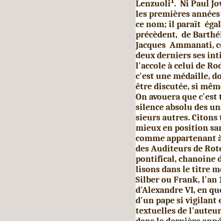
1
Lenzuoli
. Ni Paul Jo
les premières années
ce nom; il paraît éga
précèdent, de Barthél
Jacques Ammanati, co
deux der­niers ses in
l'accole à celui de Ro
c'est une médaille, do
être discutée, si mêm
On avouera que c'est 
silence absolu des uns
sieurs autres. Citons
mieux en position san
comme appartenant à 
des Auditeurs de Rote,
pontifical, chanoine d
lisons dans le titre 
Silber ou Frank, l'a
d'Alexan­dre VI, en q
d'un pape si vi­gilant 
textuelles de l'auteu