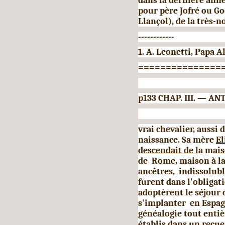
dans la dernière année
pour père Jofré ou God
Llançol), de la très-n
------------
1. A. Leonetti, Papa A
===============
p133 CHAP. III. — 
vrai chevalier, aussi 
naissance. Sa mère
El
descendait de l
a m
ai
de Rome, maison à la
ancêtres, indissolubl
furent dans l'obligat
adoptèrent le séjour 
s'implanter en Espag
généalogie tout entiè
établis dans un recue