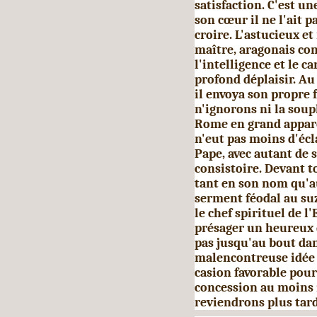
satisfaction. C'est un
son cœur il ne l'ait p
croire. L'astucieux e
maître, aragonais com
l'intelligence et le c
profond déplaisir. Au
il envoya son propre 
n'ignorons ni la souple
Rome en grand apparei
n'eut pas moins d'écl
Pape, avec autant de 
consis­toire. Devant 
tant en son nom qu'au
serment féodal au suz
le chef spirituel de l
présager un heureux d
pas jusqu'au bout dan
malencontreuse idée d
casion favorable pour
concession au moins 
reviendrons plus tard