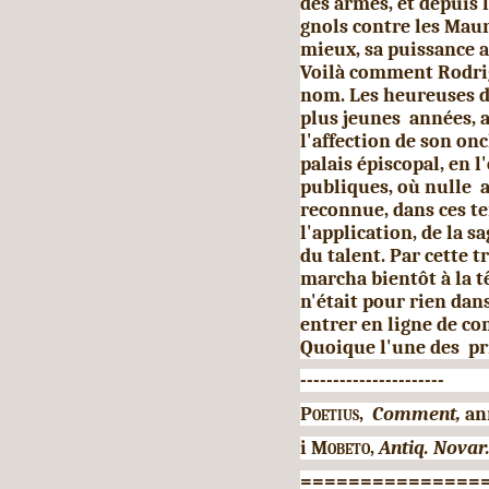
des armes, et depuis 
gnols contre les Maur
mieux, sa puissance a
Voilà comment Rodrig
nom. Les heureuses di
plus jeunes années, at
l'affection de son onc
palais épiscopal, en l
publiques, où nulle a
reconnue, dans ces te
l'application, de la sa
du talent. Par cette
marcha bien­tôt à la t
n'était pour rien dan
entrer en ligne de co
Quoique l'une des pri
----------------------
Poetius,
Comment,
an
i
Mobeto,
Antiq. Novar
===============