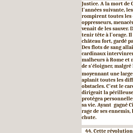
Justice. A la mort de 
l'années suivante, le
rompirent toutes les 
oppresseurs, menacèr
venait de les sauver. 
tenir tête à l'orage.
château fort, gardé p
Des flots de sang all
cardinaux inter­vinr
malheurs à Rome et m
de s'éloigner, malgré 
moyennant une large
aplanit toutes les dif
obstacles.
C'est le car
dirigeait la périlleuse
protégea personnelle
sa vie. Ayant gagné Ci
rage de ses ennemis, 
chute.
44. Cette révolution 