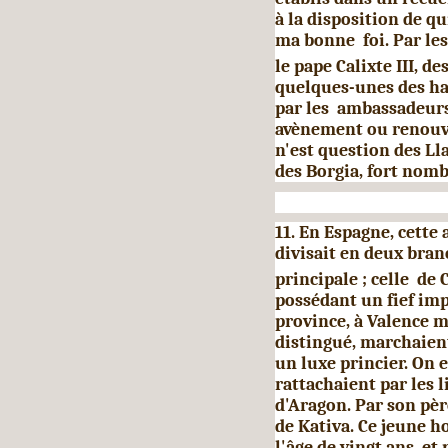
à la disposition de q
ma bonne foi. Par l
le pape Calixte III, d
quelques-unes des h
par les ambassadeurs 
avènement ou renouvel
n'est question des Lla
des Borgia, fort nom
11. En Espagne, cette
divisait en deux branc
principale ; celle
de 
possédant un fief imp
province, à Valence m
distingué, marchaient 
un luxe princier. On e
rattachaient par les l
d'Aragon. Par son pèr
de Kativa. Ce jeune h
l'âge de vingt ans, et