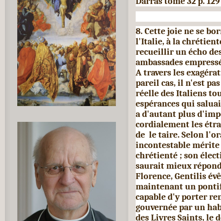
Darras tome 32 p. 129
8. Cette joie ne se bo
l'Italie, à la chrétie
recueillir un écho des
ambassades empressée
A travers les exagéra
pareil cas, il n'est pa
réelle des Italiens to
espérances qui salua
a d'autant plus d'imp
cordialement les étra
de le taire. Selon
l'o
incontestable mérite d
chrétienté ; son élec
saurait mieux répond
Florence, Gentilis év
maintenant un pontif
capable d'y porter re
gou­vernée par un hab
des Livres Saints, le 