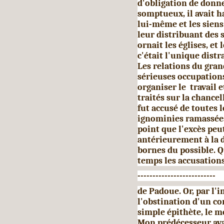
d'obligation de donne
somptueux, il avait 
lui-même et les siens.
leur distribuant des 
ornait les églises, et
c'était l'unique distr
Les rela­tions du gra
sérieuses occupation
organiser le travail 
traités sur la chance
fut accusé de toutes l
ignominies ramassées 
point que l'excès peut
antérieurement à la d
bornes du possible. Q
temps les accusations
--------------------------
de Padoue. Or, par l'
l'obstination d'un co
simple épithète, le 
Mon prédécesseur ava