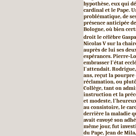
hypothèse, eux qui d
cardinal et le Pape. Un
problématique, de ses 
présence anticipée de
Bologne, où bien cert
droit le célèbre Gasp
Nicolas V sur la chair
auprès de lui ses deu
espérances. Pierre-Lou
embrasser l'état eccl
l'attendait. Rodrigue
ans, reçut la pourpre
réclama­tion, ou plut
Collège, tant on admi
instruction et la préc
et modeste, l'heureux
au consistoire, le car
derrière la maladie qu
avait envoyé son adhé
même jour, fut inves
du Pape, Jean de Mila