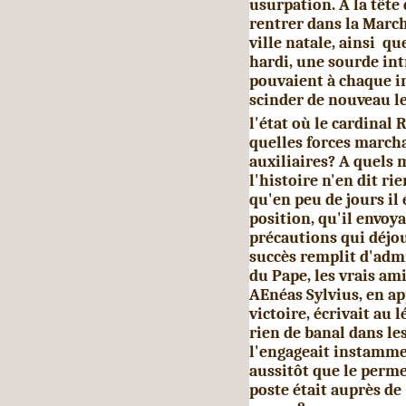
usurpation. A la tête 
rentrer dans la March
ville natale, ainsi q
hardi, une sourde int
pouvaient à chaque in
scinder de nouveau le
l'état où le cardinal
quelles forces marcha
auxiliaires? A quels 
l'histoire n'en dit ri
qu'en peu de jours il é
position, qu'il envoya
précautions qui déjou
suc­cès remplit d'adm
du Pape, les vrais ami
AEnéas Sylvius, en ap
victoire, écrivait au 
rien de banal dans les
l'engageait instamm
aussitôt que le perme
poste était auprès de 