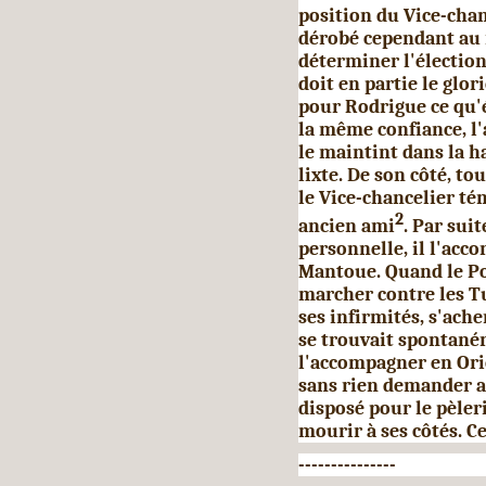
position du Vice-chanc
dérobé cependant au 
déterminer l'élection 
doit en partie le glor
pour Rodrigue ce qu'é
la même confiance, l'
le maintint dans la h
lixte. De son côté, to
le Vice-chancelier t
2
ancien ami
. Par sui
personnelle, il l'acc
Mantoue. Quand le Pon
marcher contre les Tur
ses infirmités, s'ach
se trou­vait spontané
l'accompagner en Orie
sans rien demander au 
disposé pour le pèler
mourir à ses côtés. C
---------------