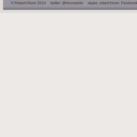
© Robert Hivon 2014 twitter: @hivonphilo skype: robert.hivon Facebook