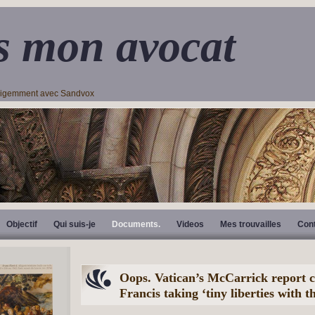
s mon avocat
lligemment avec Sandvox
Objectif
Qui suis-je
Documents.
Videos
Mes trouvailles
Con
Oops. Vatican’s McCarrick report 
Francis taking ‘tiny liberties with t