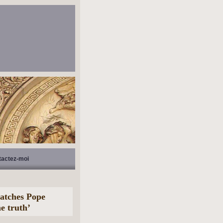
tactez-moi
catches Pope
he truth’