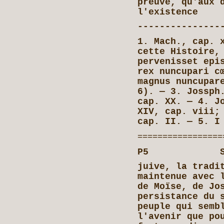
preuve, qu'aux 
l'existence
---------------
1. Mach., cap. 
cette Histoire,
pervenisset epi
rex nuncupari c
magnus nuncupar
6). — 3. Jossph
cap. XX. — 4. J
XIV, cap. viii;
cap. II. — 5. I
=================
P5 SOURCE
juive, la tradi
maintenue avec 
de Moïse, de Jo
persistance du 
peuple qui semb
l'avenir que po