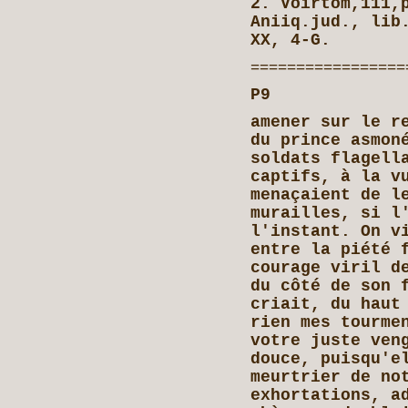
2. Voirtom,111,
Aniiq.jud., lib
XX, 4-G.
=================
P9 HYRCAN
amener sur le r
du prince asmon
soldats flagell
captifs, à la v
menaçaient de l
murailles, si l
l'instant. On v
entre la piété 
courage viril d
du côté de son 
criait, du haut
rien mes tourme
votre juste ven
douce, puisqu'e
meurtrier de no
exhortations, a