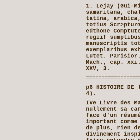
1. Lejay (Gui-M
samaritana, cha
tatina, arabica
totius Scr>ptur
edthone Comptut
regiif sumptibu
manuscriptis to
exemplaribus ex
Lutet. Parisior
Mach., cap. xxi
XXV, 3.
=================
p6 HISTOIRE DE 
4).
IVe Livre des M
nullement sa ca
face d'un résum
important comme
de plus, rien d
divinement insp