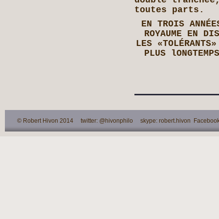
toutes parts.
EN TROIS ANNÉE
ROYAUME EN DI
LES «TOLÉRANTS»
PLUS lONGTEMP
© Robert Hivon 2014 twitter: @hivonphilo skype: robert.hivon Facebook