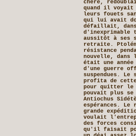
chère, redoubla
quand il voyait
leurs fouets sa
qui lui avait d
défaillait, dan
d'inexprimable 
aussitôt à ses 
retraite. Ptolé
résistance pend
nouvelle, dans 
était une année
d'une guerre of
suspendues. Le 
profita de cett
pour quitter le
pouvait plus se
Antiochus Sidét
espérances. Le 
grande expéditi
voulait l'entre
des forces cons
qu'il faisait p
un déai assez l