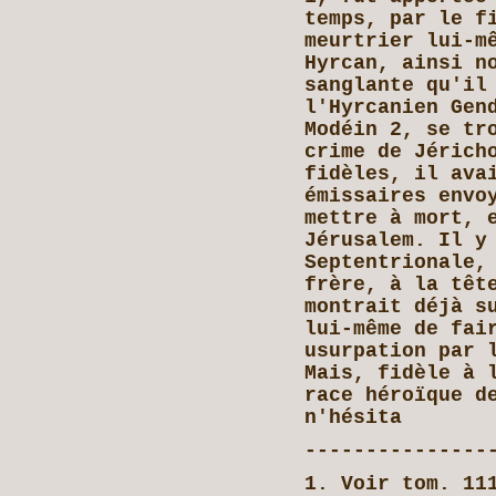
temps, par le f
meurtrier lui-m
Hyrcan, ainsi n
sanglante qu'il
l'Hyrcanien Gen
Modéin 2, se tr
crime de Jérich
fidèles, il ava
émissaires envo
mettre à mort, 
Jérusalem. Il y
Septentrionale,
frère, à la têt
montrait déjà s
lui-même de fai
usurpation par 
Mais, fidèle à 
race héroïque d
n'hésita
---------------
1. Voir tom. 11