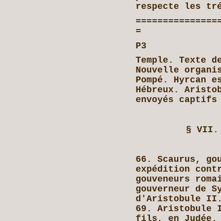
respecte les tr
===============
=
P3
Temple. Texte d
Nouvelle organi
Pompé. Hyrcan e
Hébreux. Aristo
envoyés captifs
§ VII.
66. Scaurus, go
expédition cont
gouveneurs roma
gouverneur de S
d'Aristobule II
69. Aristobule 
fils, en Judée.