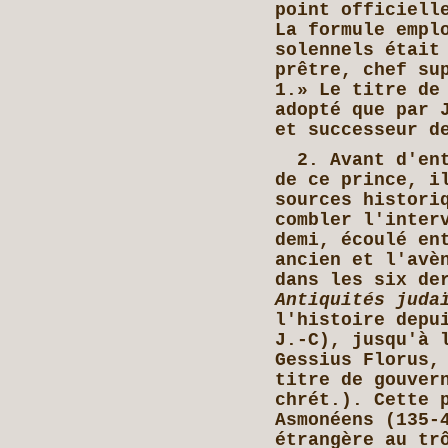
point officiell
La formule empl
solennels était
prêtre, chef su
1.» Le titre de
adopté que par 
et successeur d
2. Avant d'ent
de ce prince, i
sources histori
combler l'inter
demi, écoulé en
ancien et l'avè
dans les six de
Antiquités juda
l'histoire depu
J.-C), jusqu'à 
Gessius Florus,
titre de gouver
chrét.). Cette 
Asmonéens (135-
étrangère au tr