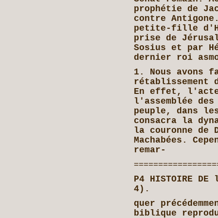
prophétie de Ja
contre Antigone
petite-fille d'
prise de Jérusa
Sosius et par H
dernier roi asm
1. Nous avons f
rétablissement 
En effet, l'act
l'assemblée des
peuple, dans le
consacra la dyn
la couronne de 
Machabées. Cepe
remar-
=================
P4 HISTOIRE DE 
4).
quer précédemme
biblique reprod