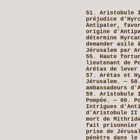
51. Aristobule 
préjudice d'Hyr
Antipater, favo
origine d'Antip
détermine Hyrca
demander asile 
Jérusalem par A
55. Haute fortu
lieutenant de P
Arétas de lever
57. Arétas et H
Jérusalem. — 58
ambassadeurs d'
59. Aristobule 
Pompée. — 60. P
Intrigues d'Ant
d'Aristobule II
mort de Mithrid
fait prisonnier
prise de Jérusa
pénètre dans le