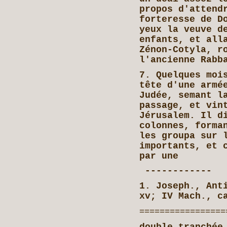
propos d'attend
forteresse de D
yeux la veuve d
enfants, et all
Zénon-Cotyla, r
l'ancienne Rabb
7. Quelques moi
tête d'une armé
Judée, semant l
passage, et vin
Jérusalem. Il d
colonnes, forma
les groupa sur 
importants, et 
par une
------------
1. Joseph., Ant
xv; IV Mach., c
=================
double tranchée