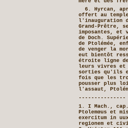
mère et des frè
6. Hyrcan, apr
offert au templ
l'inauguration 
Grand-Prêtre, s
imposantes, et 
de Doch. Supéri
de Ptolémée, en
de venger la mo
eut bientôt res
étroite ligne d
leurs vivres et
sorties qu'ils 
fois que les tr
pousser plus lo
l'assaut, Ptolé
---------------
1. I Mach., cap
Ptolemœus et mi
exercitum in uu
regionem et civ