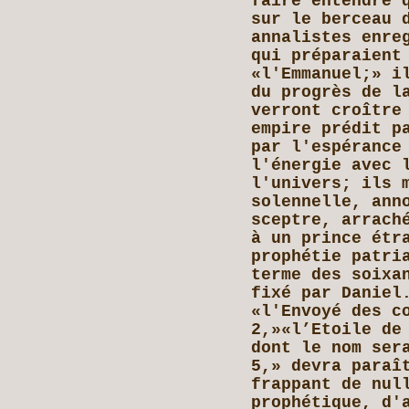
faire entendre 
sur le berceau 
annalistes enre
qui préparaient
«l'Emmanuel;» i
du progrès de l
verront croître
empire prédit p
par l'espérance
l'énergie avec 
l'univers; ils 
solennelle, ann
sceptre, arrach
à un prince étr
prophétie patri
terme des soixa
fixé par Daniel
«l'Envoyé des c
2,»«l’Etoile de
dont le nom ser
5,» devra paraî
frappant de nul
prophétique, d'