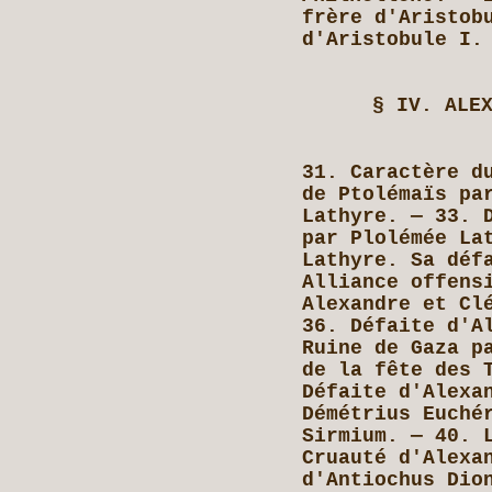
frère d'Aristob
d'Aristobule I.
§ IV. ALE
31. Caractère d
de Ptolémaïs pa
Lathyre. — 33. 
par Plolémée La
Lathyre. Sa déf
Alliance offens
Alexandre et Cl
36. Défaite d'A
Ruine de Gaza p
de la fête des 
Défaite d'Alexa
Démétrius Euché
Sirmium. — 40. 
Cruauté d'Alexa
d'Antiochus Dio