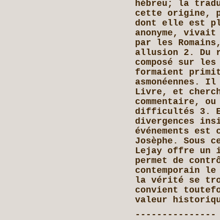
hébreu; la trad
cette origine, 
dont elle est p
anonyme, vivait
par les Romains
allusion 2. Du 
composé sur les
formaient primi
asmonéennes. Il
Livre, et cherc
commentaire, ou
difficultés 3. 
divergences ins
événements est 
Josèphe. Sous c
Lejay offre un 
permet de contr
contemporain le
la vérité se tr
convient toutef
valeur historiq
---------------