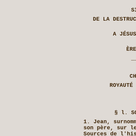
S
DE LA DESTRU
A JÉSU
ÈR
_
C
ROYAUTÉ
§ l. S
1. Jean, surnom
son père, sur l
Sources de l'hi