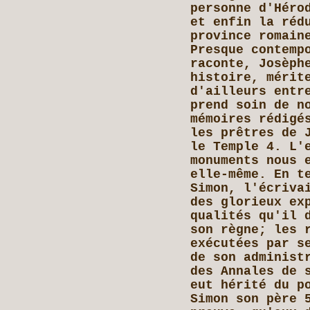
personne d'Héro
et enfin la réd
province romain
Presque contemp
raconte, Josèph
histoire, mérit
d'ailleurs entr
prend soin de n
mémoires rédigé
les prêtres de 
le Temple 4. L'
monuments nous 
elle-même. En t
Simon, l'écriva
des glorieux ex
qualités qu'il 
son règne; les 
exécutées par s
de son administ
des Annales de 
eut hérité du p
Simon son père 