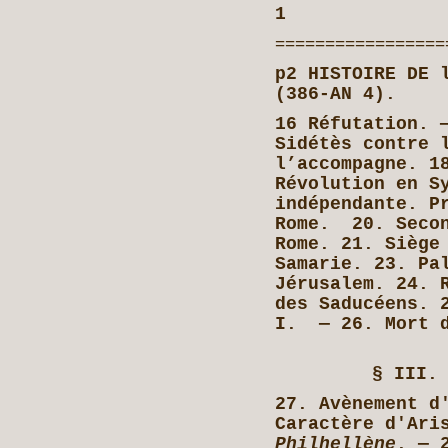
1
=================
p2 HISTOIRE DE 
(386-AN 4).
16 Réfutation. 
Sidétès contre 
l’accompagne. 1
Révolution en S
indépendante. P
Rome. 20. Secon
Rome. 21. Siège
Samarie. 23. Pa
Jérusalem. 24. 
des Saducéens. 
I. — 26. Mort d
§ III.
27. Avènement d
Caractère d'Ari
Philhellène
. — 