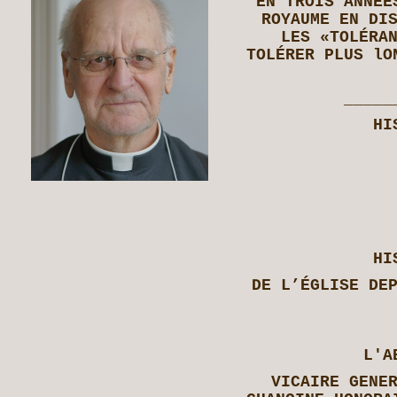
EN TROIS ANNÉE
ROYAUME EN DI
LES «TOLÉRA
TOLÉRER PLUS lO
_____
HI
HI
DE L’ÉGLISE DE
L'A
VICAIRE GENE