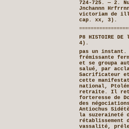
724-725. — 2. N
Jnchannn Hrfrrn
victoriam de il
cap. xx, 3).
=================
P8 HISTOIRE DE 
4).
pas un instant.
frémissante fer
et se groupa au
salué, par accl
Sacrificateur e
cette manifesta
national, Ptolé
retraite. Il re
forteresse de D
des négociation
Antiochus Sidét
la suzeraineté 
rétablissement 
vassalité, prél