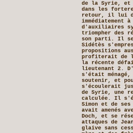
de la Syrie, et
dans les forter
retour, il lui 
immédiatement à
d'auxiliaires s
triompher des r
son parti. Il s
Sidétès s'empre
propositions au
profiterait de 
la récente défa
lieutenant 2. D
s'était ménagé,
soutenir, et po
s'écoulerait ju
de Syrie, une r
calculée. Il s'
Simon et de ses
avait amenés av
Doch, et se rés
attaques de Jea
glaive sans ces