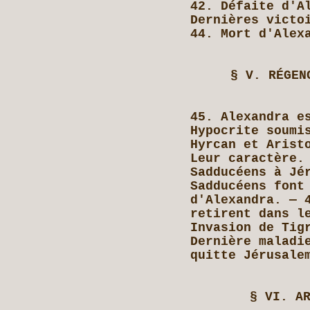
42. Défaite d'A
Dernières victo
44. Mort d'Alex
§ V. RÉGEN
45. Alexandra e
Hypocrite soumi
Hyrcan et Arist
Leur caractère.
Sadducéens à Jé
Sadducéens font
d'Alexandra. — 
retirent dans l
Invasion de Tig
Dernière maladi
quitte Jérusale
§ VI. A