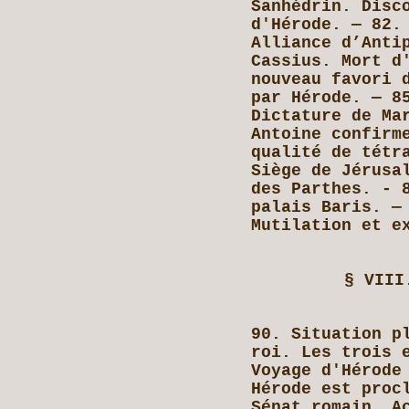
Sanhédrin. Disc
d'Hérode. — 82.
Alliance d’Anti
Cassius. Mort d
nouveau favori 
par Hérode. — 8
Dictature de Ma
Antoine confirm
qualité de tétr
Siège de Jérusa
des Parthes. - 
palais Baris. —
Mutilation et e
§ VIII
90. Situation p
roi. Les trois 
Voyage d'Hérode
Hérode est proc
Sénat romain. A