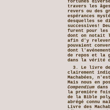
fortunes divers
travers les âge
revers ou des g
espérances myst
desquelles se d
successives! De
furent pour les
dont on notait 
afin d'y releve
pouvaient conve
dont l'avénemen
de repos et la 
dans la vérité 
3. Le livre de
clairement indi
Machabées, n'es
Mais nous en po
Compendium
dans 
la première foi
de la Bible pol
abrégé connu ma
Livre des Macha