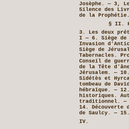
Josèphe. — 3, L
Silence des Liv
de la Prophétie
§ II. 
3. Les deux pré
I — 6. Siège de
Invasion d'Anti
Siège de Jérusa
Tabernacles. Pr
Conseil de guer
de la Tête d'ân
Jérusalem. — 10
Sidétès et Hyrc
tombeau de Davi
hébraïque. — 12
historiques. Au
traditionnel. —
14. Découverte 
de Saulcy. — 15
IV.