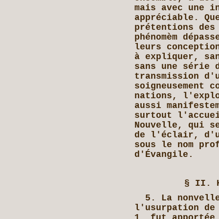
mais avec une i
appréciable. Qu
prétentions des
phénomèm dépass
leurs conceptio
à expliquer, sa
sans une série 
transmission d'
soigneusement c
nations, l'expl
aussi manifeste
surtout l'accue
Nouvelle, qui s
de l'éclair, d'
sous le nom pro
d'Évangile.
§ II. 
5. La nonvelle
l'usurpation de
1, fut apportée