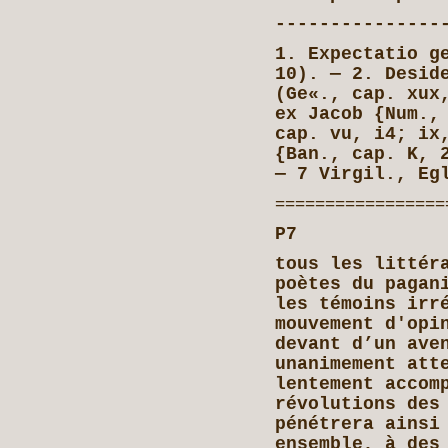
---------------
1. Expectatio g
10). — 2. Desid
(Ge«., cap. xux
ex Jacob {Num.,
cap. vu, i4; ix
{Ban., cap. K, 
— 7 Virgil., Eg
=================
P7 HYRCAN
tous les littér
poètes du pagan
les témoins irr
mouvement d'opi
devant d’un ave
unanimement att
lentement accom
révolutions des
pénétrera ainsi
ensemble, à des