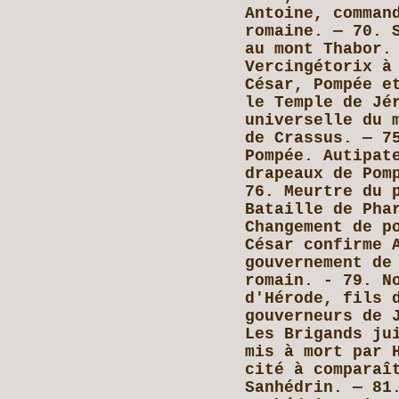
Antoine, comman
romaine. — 70. 
au mont Thabor.
Vercingétorix à
César, Pompée e
le Temple de Jé
universelle du 
de Crassus. — 7
Pompée. Autipat
drapeaux de Pom
76. Meurtre du 
Bataille de Pha
Changement de p
César confirme 
gouvernement de
romain. - 79. N
d'Hérode, fils 
gouverneurs de 
Les Brigands ju
mis à mort par 
cité à comparaî
Sanhédrin. — 81