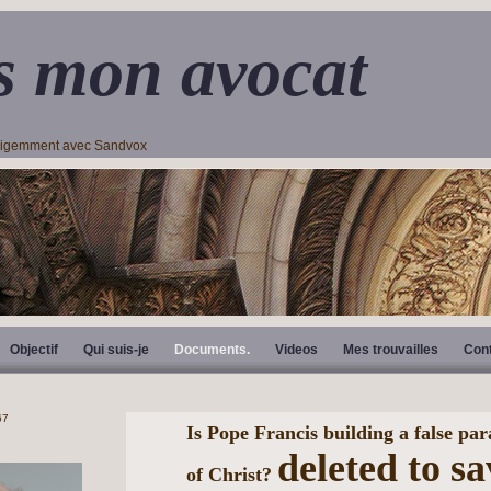
s mon avocat
lligemment avec Sandvox
Objectif
Qui suis-je
Documents.
Videos
Mes trouvailles
Con
Is Pope Francis building a false par
deleted to s
of Christ?