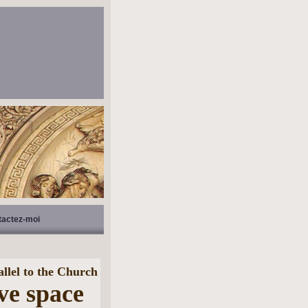
tactez-moi
allel to the Church
ave space