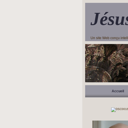
Jésu
Un site Web conçu inte
Accueil