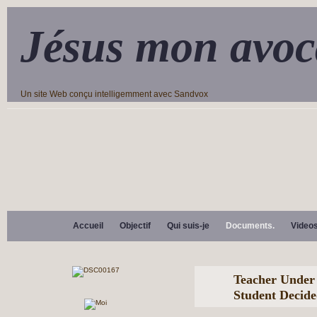
Jésus mon avoc
Un site Web conçu intelligemment avec Sandvox
Accueil
Objectif
Qui suis-je
Documents.
Video
Teacher Under 
Student Decide