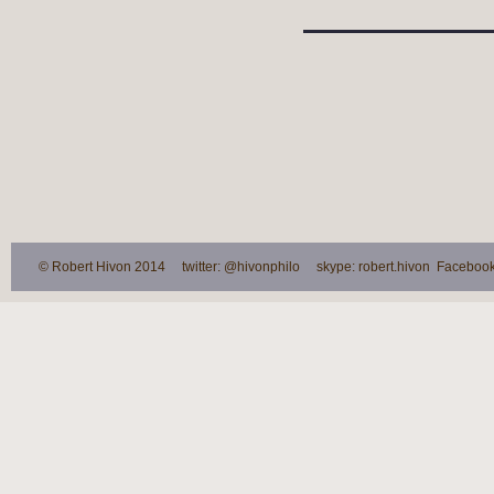
© Robert Hivon 2014 twitter: @hivonphilo skype: robert.hivon Facebook