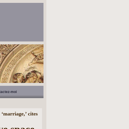
tactez-moi
‘marriage,’ cites