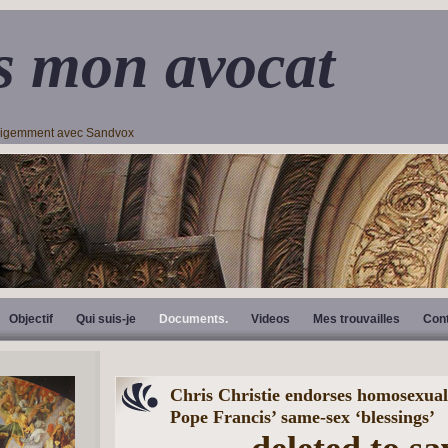
s mon avocat
lligemment avec Sandvox
Objectif
Qui suis-je
Documents.
Videos
Mes trouvailles
Con
Chris Christie endorses homosexual 
Pope Francis’ same-sex ‘blessings’