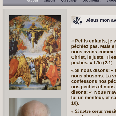
Accueil
Objectif
Qui suis-je
Documents.
Video
Jésus mon av
« Petits enfants, je
péchiez pas. Mais si
nous avons comme a
Christ, le juste. Il 
péchés. » I Jn (2,1)
« Si nous disons: «
nous abusons. La vé
confessons nos péché
nos péchés et nous p
disons: « Nous n’a
lui un menteur, et sa
10).
« Si notre coeur vena