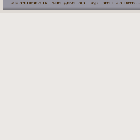
© Robert Hivon 2014 twitter: @hivonphilo skype: robert.hivon Facebook