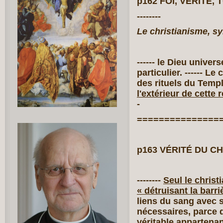
p162 FOI, VÉRITÉ,
--------
Le christianisme, sy
------ le Dieu univer
particulier. ------ Le
des rituels du Temple.
l'extérieur de cette 
-
===============
p163 VÉRITÉ DU C
--------
Seul le christ
« détruisant la barri
liens du sang avec 
nécessaires, parce
véritable appartena