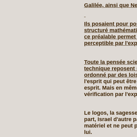
Galilée, ainsi que N
Ils posaient pour p
structuré mathémati
ce préalable permet 
perceptible par l'ex
Toute la pensée scie
technique reposent 
ordonné par des lois
l'esprit qui peut êt
esprit. Mais en mêm
vérification par l'expé
Le logos, la sagesse
part, Israel d'autre
matériel et ne peut 
lui.