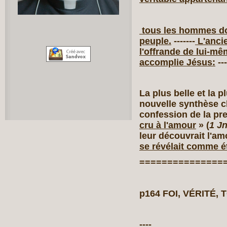
tous les hommes doi
peuple.
-------
L'ancie
l'offrande de lui‑m
accomplie Jésus:
---
La plus belle et la p
nouvelle synthèse c
confession de la pr
cru à l'amour
» (
1 J
leur découvrait l'am
se révélait comme é
===============
p164 FOI, VÉRITÉ,
----