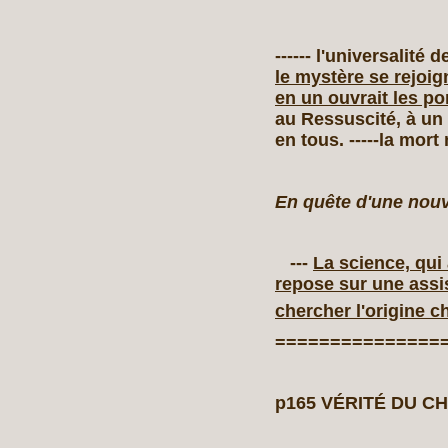
------ l'universalité 
le mystère se rejoign
en un ouvrait les po
au Ressuscité, à un
en tous. -----la mort
En quête d'une nouv
---
La science, qu
repose sur une assi
chercher l'origine c
===============
p165 VÉRITÉ DU C