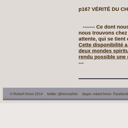
p167 VÉRITÉ DU C
------- Ce dont nou
nous trouvons chez 
attente, qui se tient
Cette disponibilité 
deux mondes spiritu
rendu possible une n
---
© Robert Hivon 2014 twitter: @hivonphilo skype: robert.hivon Facebook