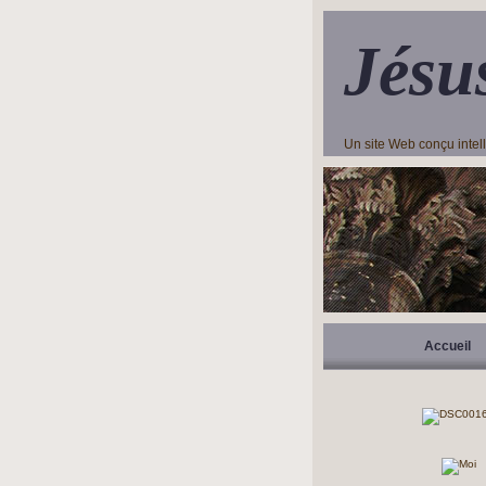
Jésu
Un site Web conçu inte
Accueil