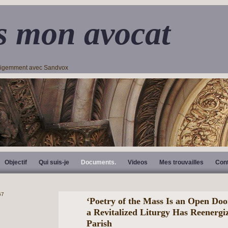
s mon avocat
lligemment avec Sandvox
Objectif
Qui suis-je
Documents.
Videos
Mes trouvailles
Con
‘Poetry of the Mass Is an Open Do
a Revitalized Liturgy Has Reenergiz
Parish