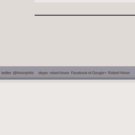
witter: @hivonphilo skype: robert.hivon Facebook et Google+: Robert Hivon