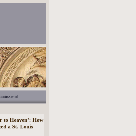
tactez-moi
or to Heaven’: How
ed a St. Louis