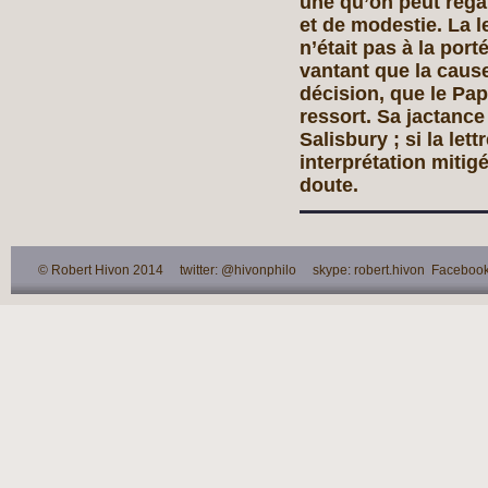
une qu’on peut reg
et de modestie. La l
n’était pas à la port
vantant que la caus
décision, que le Pap
ressort. Sa jactance
Salisbury ; si la let
interprétation mitig
doute.
© Robert Hivon 2014 twitter: @hivonphilo skype: robert.hivon Facebook