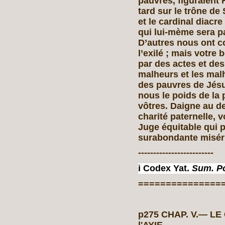
pauvres, figuraient
tard sur le trône de 
et le cardinal diacr
qui lui-mème sera pa
D’autres nous ont co
l’exilé ; mais votre
par des actes et de
malheurs et les malh
des pauvres de Jésu
nous le poids de la 
vôtres. Daigne au d
charité paternelle,
Juge équitable qui 
surabondante miséri
-------------------------
i Codex Yat.
Sum. Po
===============
p275 CHAP. V.— L