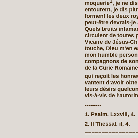
1
moquerie
, je ne d
entourent, je dis pl
forment les deux roy
peut-être devrais-je
Quels bruits infama
circulent de toutes
Vicaire de Jésus-Ch
touche, Dieu m’en es
mon humble personne
compagnons de son 
de la Curie Romaine
qui reçoit les honne
vantent d’avoir obte
leurs désirs quelco
vis-à-vis de l’autori
---------
1. Psalm. Lxxviii, 4.
2. II Thessal. il, 4.
===============