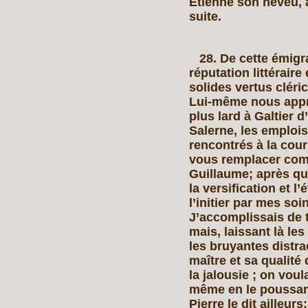
Etienne son neveu, 
suite.
28. De cette émigrat
réputation littéraire
solides vertus cléri
Lui-même nous appre
plus lard à Galtier 
Salerne, les emplois
rencontrés à la cour
vous remplacer com
Guillaume; après que
la versification et l’
l’initier par mes so
J’accomplissais de 
mais, laissant là les
les bruyantes distra
maître et sa qualité 
la jalousie ; on voula
même en le poussant
Pierre le dit ailleur