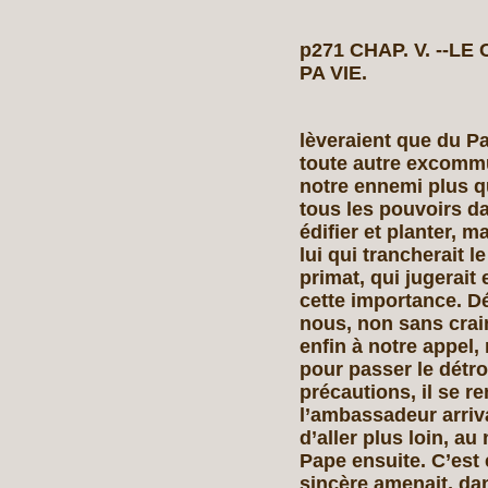
p271 CHAP. V. --L
PA VIE.
lèveraient que du Pa
toute autre excommu
notre ennemi plus q
tous les pouvoirs da
édifier et planter, m
lui qui trancherait l
primat, qui jugerait
cette importance. D
nous, non sans crain
enfin à notre appel,
pour passer le détro
précautions, il se r
l’ambassadeur arriva
d’aller plus loin, a
Pape ensuite. C’est 
sincère amenait, dan