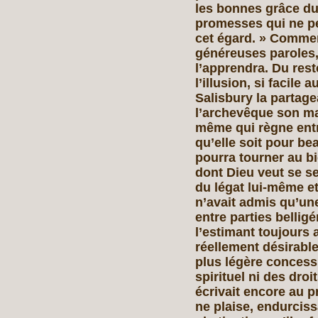
les bonnes grâce du 
promesses qui ne pe
cet égard. » Commen
généreuses paroles,
l’apprendra. Du reste
l’illusion, si facile
Salisbury la partagea
l’archevêque son maî
même qui règne entr
qu’elle soit pour b
pourra tourner au bie
dont Dieu veut se se
du légat lui-même et
n’avait admis qu’un
entre parties bellig
l’estimant toujours a
réellement désirable.
plus légère concess
spirituel ni des droi
écrivait encore au pr
ne plaise, endurcis