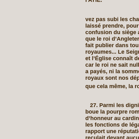
l'AYIE.
vez pas subi les cha
laissé prendre, pour
confusion du siège a
que le roi d’Angleter
fait publier dans to
royaumes... Le Seign
et l’Église connaît d
car le roi ne sait n
a payés, ni la somme
royaux sont nos dépo
que cela même, la r
27. Parmi les dignit
boue la pourpre roma
d’honneur au cardin
les fonctions de léga
rapport une réputat
reculait devant aucun