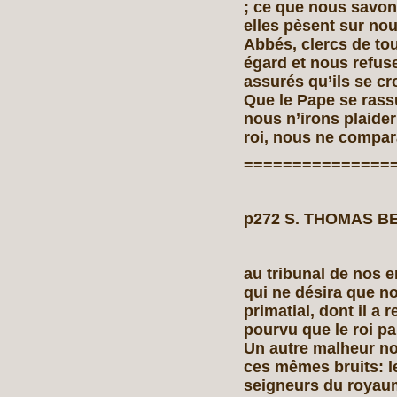
; ce que nous savons
elles pèsent sur no
Abbés, clercs de to
égard et nous refus
assurés qu’ils se cr
Que le Pape se ras
nous n’irons plaide
roi, nous ne compar
===============
p272 S. THOMAS BE
au tribunal de nos 
qui ne désira que no
primatial, dont il a
pourvu que le roi p
Un autre malheur no
ces mêmes bruits: l
seigneurs du royaum