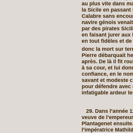
au plus vite dans ma
la Sicile en passant 
Calabre sans encour
navire génois venait
par des pirates Sicil
en faisant jurer au
en tout fidèles et d
donc la mort sur ter
Pierre débarquait h
après. De là il fit ro
à sa cour, et lui d
confiance, en le nom
savant et modeste c
pour défendre avec 
infatigable ardeur le
29. Dans l’année 11
veuve de l’empereur
Plantagenet ensuite.
l’impératrice Mathild