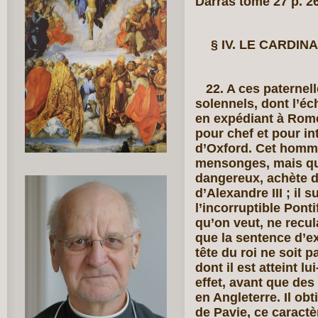
Darras tome 27 p. 2
§ IV. LE CARDIN
22. A ces paternell
solennels, dont l’éch
en expédiant à Rom
pour chef et pour in
d’Oxford. Cet homm
mensonges, mais que
dangereux, achète de
d’Alexandre III ; il 
l’incorruptible Pont
qu’on veut, ne recul
que la sentence d’
tête du roi ne soit 
dont il est atteint 
effet, avant que des 
en Angleterre. Il ob
de Pavie, ce caract