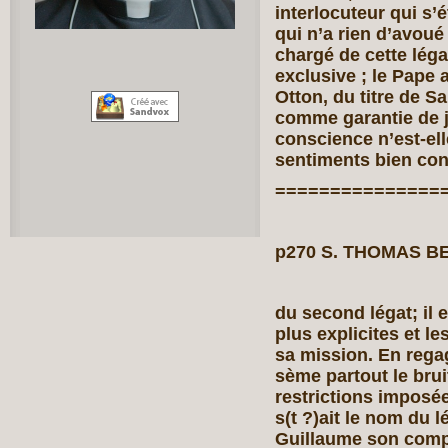
interlocuteur qui s’
qui n’a rien d’avou
chargé de cette lég
exclusive ; le Pape 
Otton, du titre de S
comme garantie de ju
conscience n’est-ell
sentiments bien co
===============
p270 S. THOMAS BE
du second légat; il 
plus explicites et l
sa mission. En rega
sème partout le brui
restrictions imposée
s(t ?)ait le nom du 
Guillaume son compli