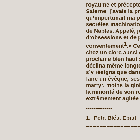
royaume et précepteur
Salerne, j’avais la p
qu’importunait ma p
secrètes machinati
de Naples. Appelé, j
d’obsessions et de p
1
consentement
.» C
chez un clerc aussi 
proclame bien haut s
déclina même longt
s’y résigna que dan
faire un évêque, se
martyr, moins la gloi
la minorité de son ro
extrêmement agitée 
--------------
1. Petr. Blés. Epist. 
===============