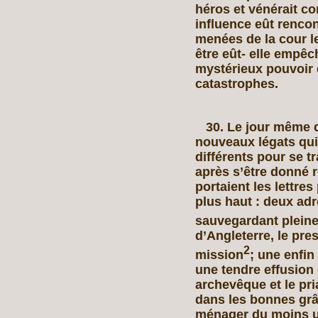
héros et vénérait c
influence eût rencon
menées de la cour l
être eût- elle empêc
mystérieux pouvoir 
catastrophes.
30. Le jour même de
nouveaux légats qu
différents pour se t
après s’être donné r
portaient les lettre
plus haut : deux ad
sauvegardant pleine
d’Angleterre, le pre
2
mission
; une enfin
une tendre effusion d
archevêque et le pria
dans les bonnes grâ
ménager du moins un