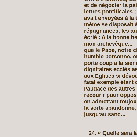
et de négocier la pa
lettres pontificales 
avait envoyées à la 
même se disposait à
répugnances, les aura
écrié : A la bonne 
mon archevêque... — 
que le Pape, notre c
humble personne, en 
porté coup à la sie
dignitaires ecclési
aux Eglises si dévo
fatal exemple étant
l’audace des autres
recourir pour oppose
en admettant toujou
la sorte abandonné,
jusqu'au sang...
24. « Quelle sera l