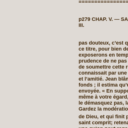
===============
p279 CHAP. V. — 
III.
pas douteux, c’est 
ce titre, pour bien 
exposerons en temps 
prudence de ne pas
de soumettre cette r
connaissait par une
et l’amitié. Jean bl
fonds ; il estima qu’
envoyée. « En suppo
même à votre égard,
le démasquez pas, la
Gardez la modérati
de Dieu, et qui fin
saint comprit; retena