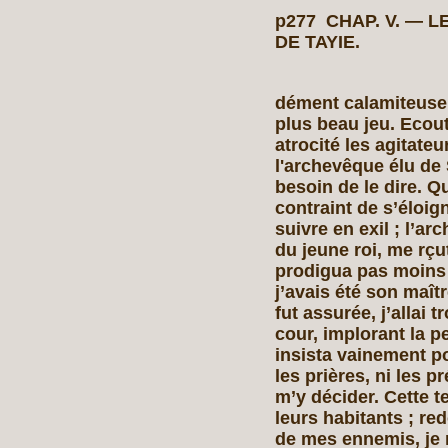
p277 CHAP. V. — 
DE TAYIE.
dément calamiteuse.
plus beau jeu. Ecout
atrocité les agitateu
l'archevêque élu de 
besoin de le dire. 
contraint de s’éloign
suivre en exil ; l’a
du jeune roi, me rçu
prodigua pas moins 
j’avais été son maît
fut assurée, j’allai 
cour, implorant la p
insista vainement p
les prières, ni les 
m’y décider. Cette t
leurs habitants ; re
de mes ennemis, je 