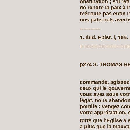
obstination ; s’il re
de rendre la paix à l
n’écoute pas enfin l
nos paternels avert
------------
1. Ibid. Epist. i, 165.
===============
p274 S. THOMAS BE
commande, agissez a
ceux qui le gouverne
vous avez sous votre
légat, nous abandon
pontife ; vengez co
votre appréciation, 
torts que l’Eglise a 
a plus que la mauvai