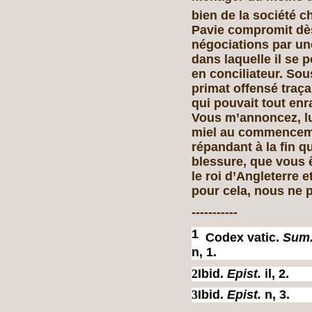
bien de la société c
Pavie compromit dès
négociations par un
dans laquelle il se 
en conciliateur. Sou
primat offensé traç
qui pouvait tout enr
Vous m’annoncez, lui
miel au commencemen
répandant à la fin q
blessure, que vous ê
le roi d’Angleterre 
pour cela, nous ne p
-----------
1
Codex vatic.
Sum.
n, 1.
2
Ibid.
Epist.
il, 2.
3
Ibid.
Epist.
n, 3.