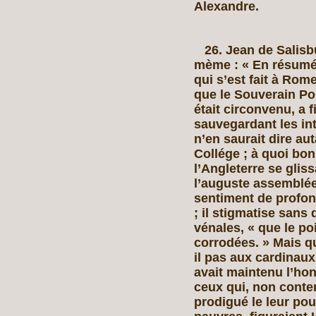
Alexandre.
26. Jean de Salisbu
mème : « En résumé
qui s’est fait à Rom
que le Souverain Pon
était circonvenu, a 
sauvegardant les int
n’en saurait dire a
Collége ; à quoi bon 
l’Angleterre se gli
l’auguste assemblée
sentiment de profon
; il stigmatise sans
vénales, « que le poi
corrodées. » Mais q
il pas aux cardinaux
avait maintenu l’ho
ceux qui, non conten
prodigué le leur pou