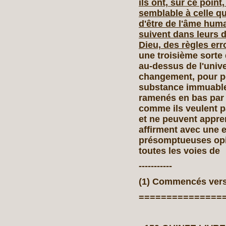
ils ont, sur ce poin
semblable à celle qu
d'être de l'âme humai
suivent dans leurs d
Dieu, des règles er
une troisième sorte 
au‑dessus de l'univ
changement, pour por
substance immuable 
ramenés en bas par l
comme ils veulent pa
et ne peuvent appren
affirment avec une 
présomptueuses opi
toutes les voies de
-----------
(1) Commencés vers l
===============