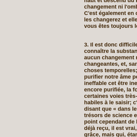
haut et descend du 
changement ni l'omb
C'est également en 
les changerez et el
vous êtes toujours l
3. Il est donc diffic
connaître la substa
aucun changement ne
changeantes, et, s
choses temporelles; 
purifier notre âme p
ineffable cet être in
encore purifiée, la 
certaines voies très
habiles à le saisir; c
disant que « dans le
trésors de science e
point cependant de 
déjà reçu, il est vr
grâce, mais qui, éta