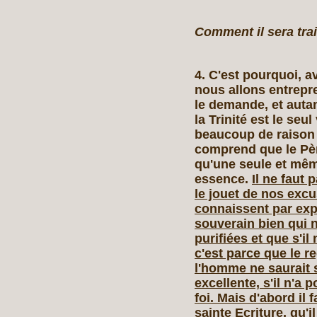
Comment il sera trai
4. C'est pourquoi, a
nous allons entrepr
le demande, et auta
la Trinité est le seul
beaucoup de raison q
comprend que le Père,
qu'une seule et mê
essence.
Il ne faut
le jouet de nos excus
connaissent par expé
souverain bien qui n
purifiées et que s'il
c'est parce que le re
l'homme ne saurait s
excellente, s'il n'a p
foi. Mais d'abord il f
sainte Ecriture, qu'il