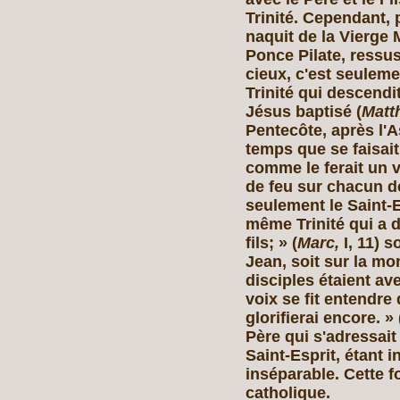
Trinité. Cependant, p
naquit de la Vierge 
Ponce Pilate, ressus
cieux, c'est seulemen
Trinité qui descend
Jésus baptisé (
Matth
Pentecôte, après l'
temps que se faisait
comme le ferait un v
de feu sur chacun d
seulement le Saint‑E
même Trinité qui a d
fils; » (
Marc,
I, 11) s
Jean, soit sur la mo
disciples étaient av
voix se fit entendre di
glorifierai encore. » 
Père qui s'adressait 
Saint‑Esprit, étant 
inséparable. Cette fo
catholique.