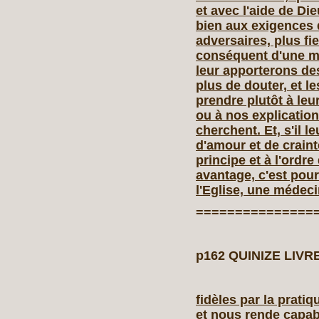
et avec l'aide de Di
bien aux exigences 
adversaires, plus fi
conséquent d'une m
leur apporterons de
plus de douter, et l
prendre plutôt à leu
ou à nos explication
cherchent. Et, s'il 
d'amour et de craint
principe et à l'ordre 
avantage, c'est pour 
l'Eglise, une médeci
===============
p162 QUINIZE LIVR
fidèles par la pratiqu
et nous rende capab