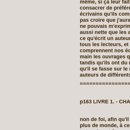
même, si ça leur fait 
con­sacrer de préfér
écrivains qu'ils co
pas croire que j'aur
ne pouvais m'exprim
aussi nette que les 
ce qu'écrit un aute
tous les lecteurs, et
comprennent nos écr
main les ouvrages qu
tandis qu'ils ont du 
qu'il se fasse sur l
auteurs de différent
===============
p163 LIVRE 1. ‑ CH
non de foi, afin qu'i
plus de monde, à ce