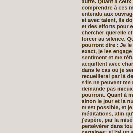
autre. Quant à ceux 
comprendre à ces ma
entendu aux ouvrage
et avec talent, ils 
et des efforts pour e
chercher querelle e
forcer au silence. Q
pourront dire : Je l
exact, je les engage
sentiment et me réfut
acquittent avec chari
dans le cas où je se
recueillerai par là d
s'ils ne peuvent me 
demande pas mieux qu
pourront. Quant à mo
sinon le jour et la n
m'est possible, et je
méditations, afin qu'
j'espère, par la misé
persévérer dans tout
certaines; si j'ai un