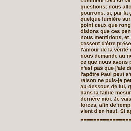
comment cela se fai
questions; nous all
pourrons, si, par la
quelque lumière sur
point ceux que rong
disions que ces pen
nous mentirions, et
cessent d'être prése
l'amour de la vérité
nous demande au nom
ce que nous avons p
n'est pas que j'aie d
l'apôtre Paul peut s
raison ne puis‑je pen
au‑dessous de lui, q
dans la faible mesur
derrière moi. Je vai
forces, afin de remp
vient d'en haut. Si a
===============