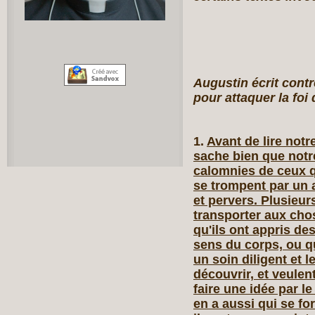
Augustin écrit contr
pour attaquer
la foi
1.
Avant de lire notre 
sache bien que notr
calomnies de ceux qu
se trompent par un 
et pervers. Plusieur
transporter aux chos
qu'ils ont appris de
sens du corps, ou q
un soin diligent et l
découvrir, et veulen
faire une idée par l
en a aussi qui se fo