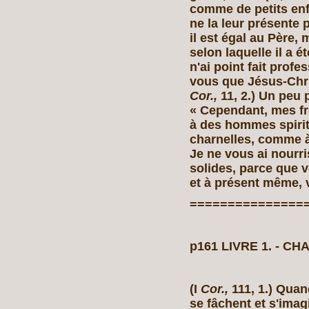
comme de petits enfa
ne la leur présente 
il est égal au Père,
selon laquelle il a été
n'ai point fait prof
vous que Jésus‑Chris
Cor.,
11, 2.) Un peu p
« Cependant, mes fr
à des hommes spiri
charnelles, comme à
Je ne vous ai nourri
solides, parce que v
et à présent même, v
===============
p161 LIVRE 1. ‑ CHA
(I
Cor.,
111, 1.) Quand
se fâchent et s'imag