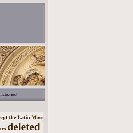
tactez-moi
kept the Latin Mass
deleted
ears