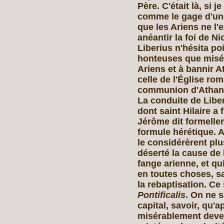
Père. C'était là, si j
comme le gage d'une 
que les Ariens ne l'
anéantir la foi de N
Liberius n'hésita po
honteuses que misér
Ariens et à bannir 
celle de l'Église rom
communion d'Athana
La conduite de Libe
dont saint Hilaire a 
Jérôme dit formelle
formule hérétique. A
le considérèrent plu
déserté la cause de l
fange arienne, et q
en toutes choses, sa
la rebaptisation. C
Pontificalis
. On ne s
capital, savoir, qu'a
misérablement deven