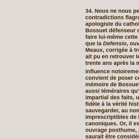
34. Nous ne nous pe
contradictions flagr
apologiste du cathol
Bossuet défenseur d
faire lui-même cette
que la
Defensio
, ou
Meaux, corrigée à tr
ait pu en retrouver l
trente ans après la 
influence notoireme
convient de poser c
mémoire de Bossuet 
aussi téméraires qu
impartial des faits
fidèle à la vérité hi
sauvegarder, au nom
imprescriptibles de 
canoniques. Or, il e
ouvrage posthume, p
saurait être consi