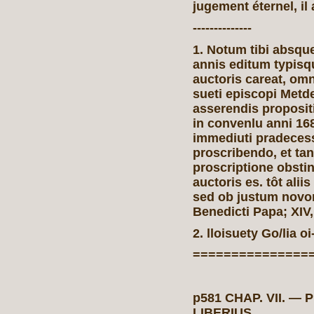
jugement éternel, il 
--------------
1. Notum tibi absqu
annis editum typis
auctoris careat, om
sueti episcopi Metd
asserendis propositi
in convenlu anni 16
immediuti pradecess
proscribendo, et tan
proscriptione obsti
auctoris es. tôt alii
sed ob justum novor
Benedicti Papa; XIV, 
2. lloisuety Go/lia o
===============
p581 CHAP. VII.
LIBERIUS.