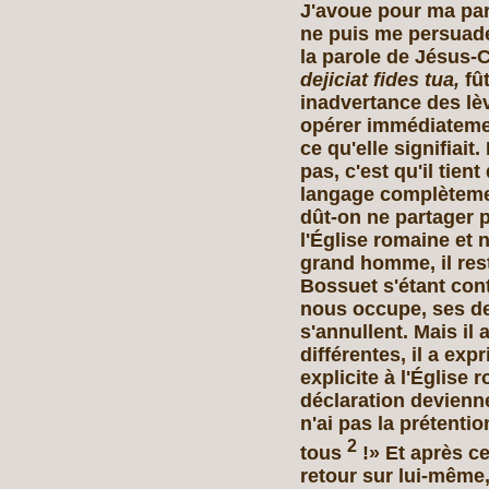
J'avoue pour ma par
ne puis me persuad
la parole de Jésus-C
dejiciat fides tua,
fût
inadvertance des lèv
opérer immédiatemen
ce qu'elle signifiai
pas, c'est qu'il tien
langage complètemen
dût-on ne partager p
l'Église romaine et 
grand homme, il res
Bossuet s'étant con
nous occupe, ses d
s'annullent. Mais il 
différentes, il a ex
explicite à l'Église
déclaration devienne 
n'ai pas la prétenti
2
tous
!» Et après ce
retour sur lui-même,