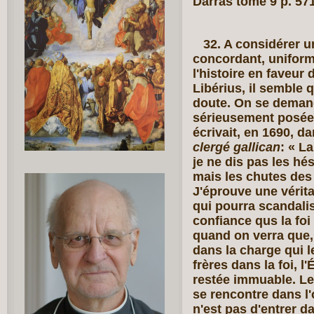
Darras tome 9 p. 57
32. A considérer u
concordant, uniforme
l'histoire en faveur 
Libérius, il semble q
doute. On se demand
sérieusement posée.
écrivait, en 1690, d
clergé gallican
: « L
je ne dis pas les hé
mais les chutes des 
J'éprouve une vérit
qui pourra scandalise
confiance qus la foi
quand on verra que,
dans la charge qui l
frères dans la foi, l
restée immuable. Le
se rencontre dans l
n'est pas d'entrer d