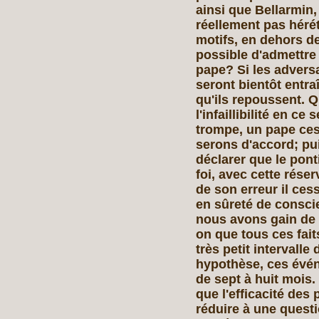
ainsi que Bellarmin,
réellement pas hérét
motifs, en dehors de 
possible d'admettre 
pape? Si les adversa
seront bientôt entr
qu'ils repoussent. Q
l'infaillibilité en ce
trompe, un pape ces
serons d'accord; pu
déclarer que le pont
foi, avec cette rése
de son erreur il ces
en sûreté de consci
nous avons gain de 
on que tous ces fait
très petit intervalle
hypothèse, ces évé
de sept à huit mois.
que l'efficacité des
réduire à une questi