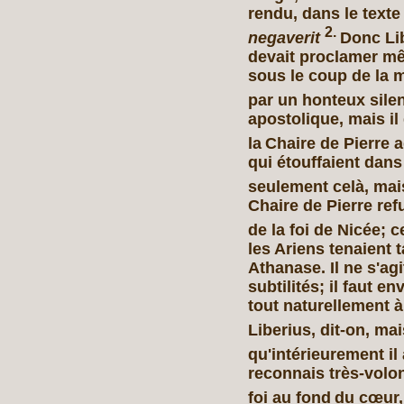
rendu, dans le texte
2.
negaverit
Donc Lib
devait proclamer m
sous le coup de la m
par un honteux silen
apostolique, mais il 
la
Chaire de Pierre 
qui étouffaient dans 
seulement celà, mai
Chaire de Pierre re
de la foi de Nicée; c
les Ariens tenaient 
Athanase. Il ne s'ag
subtilités; il faut en
tout naturellement à
Liberius, dit-on, ma
qu'intérieurement il 
reconnais très-volon
foi au fond
du cœur, 