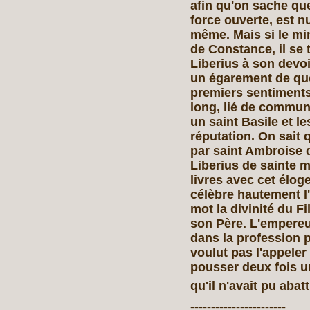
afin qu'on sache que
force ouverte, est nu
même. Mais si le min
de Constance, il se 
Liberius à son devoi
un égarement de que
premiers sentiments,
long, lié de commun
un saint Basile et l
réputation. On sait q
par saint Ambroise q
Liberius de sainte 
livres avec cet élog
célèbre hautement l'
mot la divinité du Fi
son Père. L'empereur 
dans la profession p
voulut pas l'appeler 
pousser deux fois u
qu'il n'avait pu abat
-----------------------