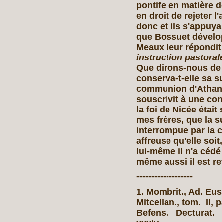
pontife en matière d
en droit de rejeter l'
donc et ils s'appuy
que Bossuet dévelo
Meaux leur répondit
instruction pastoral
Que dirons-nous de 
conserva-t-elle sa s
communion d'Athana
souscrivit à une conf
la foi de Nicée étai
mes frères, que la s
interrompue par la 
affreuse qu'elle soit
lui-même il n'a cédé 
même aussi il est re
-------------------
1. Mombrit., Ad. Eus
Mitcellan., tom. I
Befens. Decturat. cl