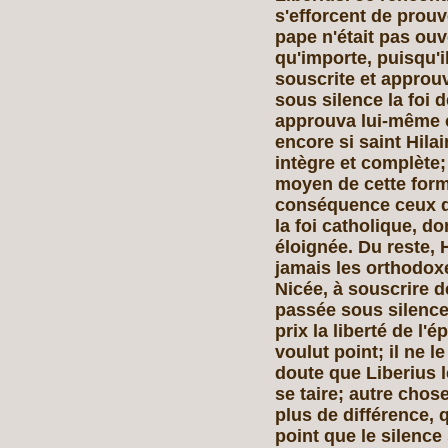
s'efforcent de prouv
pape n'était pas ou
qu'importe, puisqu'i
souscrite et approuvé
sous silence la foi d
approuva lui-même 
encore si saint Hil
intègre et complète; 
moyen de cette formu
conséquence ceux qui
la foi catholique, do
éloignée. Du reste, 
jamais les orthodoxe
Nicée, à souscrire d
passée sous silence;
prix la liberté de l'é
voulut point; il ne l
doute que Liberius le
se taire; autre chose
plus de différence,
point que le silence