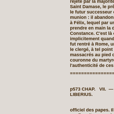
rejeté par la majori
Saint Damase, le prêt
le futur successeur 
munion : il abandonn
à Félix, lequel par 
prendre en main la 
Constance. C'est là
implicitement quand i
fut rentré à Rome, u
le clergé, à tel poin
massacrés au pied de
couronne du martyr
l'authenticité de ce
===============
p573 CHAP. VII.
LIBERIUS.
officiel des papes. I