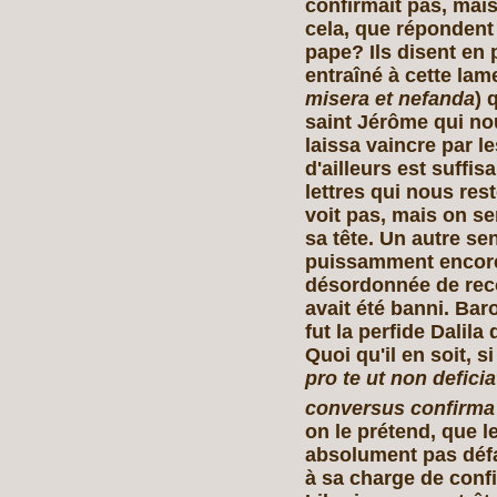
confirmait pas, mais 
cela, que répondent l
pape? Ils disent en 
entraîné à cette lam
misera et nefanda
) 
saint Jérôme qui no
laissa vaincre par le
d'ailleurs est suffi
lettres qui nous rest
voit pas, mais on se
sa tête. Un autre sen
puissamment encore 
désordonnée de reco
avait été banni. Baro
fut la perfide Dalil
Quoi qu'il en soit, s
pro te ut non deficia
conversus confirma 
on le prétend, que l
absolument pas défai
à sa charge de confir