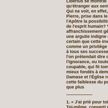
Liberius se montrât
qu'étranger aux sen
Qui ne voit, en effe
Pierre, prise dans l
l'Apôtre la possibil
de l'esprit humain? 
affranchissement gén
une argutie indigne d
certain que cette in
comme un privilège à
à tous ses successeu
l'on prétendait dire 
l'ignorance, ou tou
coupable, qui fit to
mieux fondés à dema
Damase et l'Église r
cette faiblesse du p
que plus
------------------
1. « J'ai prié pour to
Toi-même, converti u