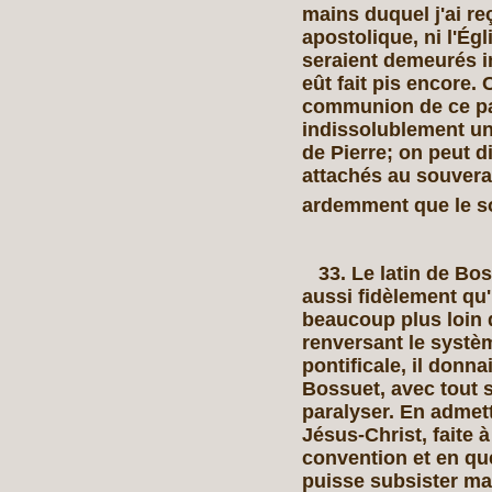
mains duquel j'ai re
apostolique, ni l'Ég
seraient demeurés 
eût fait pis encore.
communion de ce pa
indissolublement uni
de Pierre; on peut d
attachés au souverai
ardemment que le so
33. Le latin de Bos
aussi fidèlement qu'i
beaucoup plus loin q
renversant le système
pontificale, il donn
Bossuet, avec tout s
paralyser. En admet
Jésus-Christ, faite à
convention et en qu
puisse subsister ma