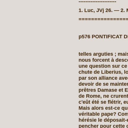
----------------------
1. Luc, JVj 26. — 2. M
===============
p576 PONTIFICAT DE 
telles arguties ; mai
nous forcent à desce
une question sur ce 
chute de Liberius, l
par son alliance ave
devoir de se mainte
prêtres Damase et Eu
de Rome, ne crurent 
c'eût été se flétrir,
Mais alors est-ce qu
véritable pape? Com
hérésie le déposait-e
pencher pour cette o