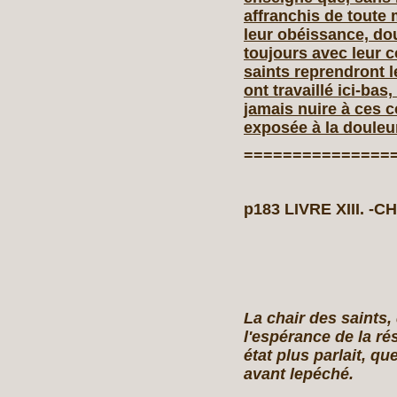
affranchis de toute 
leur obéissance, dou
toujours avec leur co
saints reprendront 
ont travaillé ici‑bas
jamais nuire à ces c
exposée à la douleur
===============
p183 LIVRE XIII. ‑C
La chair des saints
l'espérance de la ré
état plus parlait, q
avant lepéché.