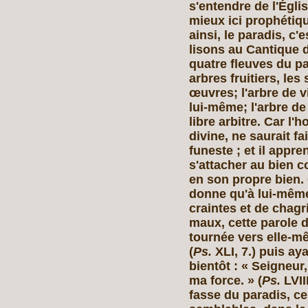
s'entendre de l'Égl
mieux ici prophétiq
ainsi, le paradis, c'
lisons au Cantique 
quatre fleuves du pa
arbres fruitiers, les
œuvres; l'arbre de vi
lui‑même; l'arbre de
libre arbitre. Car l
divine, ne saurait fa
funeste ; et il appre
s'attacher au bien 
en son propre bien.
donne qu'à lui‑même 
craintes et de chagri
maux, cette parole d
tournée vers elle‑mê
(
Ps.
XLI, 7.) puis aya
bientôt : « Seigneur,
ma force. » (
Ps.
LVII
fasse du paradis, ce