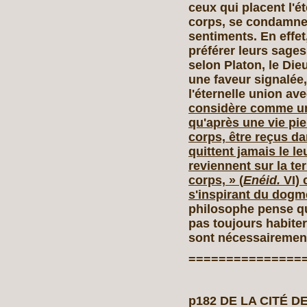
ceux qui placent l'é
corps, se condamne
sentiments. En effet
préférer leurs sage
selon Platon, le Di
une faveur signalée,
l'éternelle union av
considère comme u
qu'après une vie pie
corps, être reçus da
quittent jamais le le
reviennent sur la te
corps, » (
Enéid.
VI) 
s'inspirant du dogm
philosophe pense q
pas toujours habiter
sont nécessairement
===============
p182 DE LA CITÉ DE