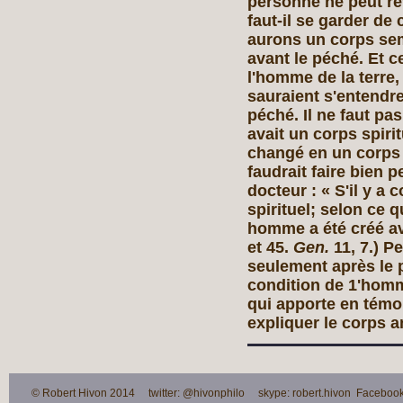
personne ne peut re
faut‑il se garder de 
aurons un corps se
avant le péché. Et ce
l'homme de la terre,
sauraient s'entendre
péché. Il ne faut pa
avait un corps spirit
changé en un corps a
faudrait faire bien 
docteur : « S'il y a 
spirituel; selon ce q
homme a été créé av
et 45.
Gen.
11, 7.) P
seulement après le p
condition de 1'homm
qui apporte en témoi
expliquer le corps 
© Robert Hivon 2014 twitter: @hivonphilo skype: robert.hivon Facebook