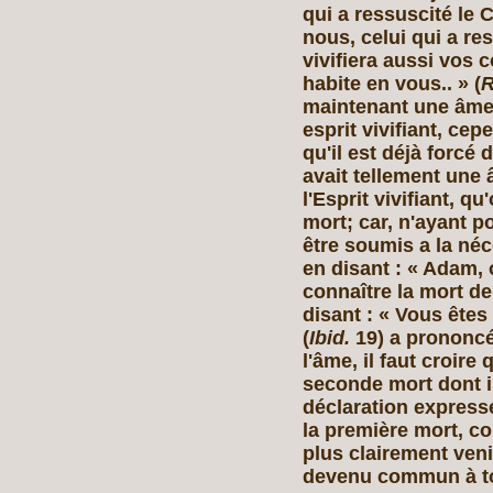
qui a ressuscité le C
nous, celui qui a res
vivifiera aussi vos 
habite en vous.. » (
maintenant une âme 
esprit vivifiant, cep
qu'il est déjà forcé 
avait tellement une
l'Esprit vivifiant, q
mort;
car, n'ayant p
être soumis a la néc
en disant : « Adam,
connaître la mort de
disant : « Vous êtes 
(
Ibid.
19) a prononc
l'âme, il faut croire 
seconde mort dont il
déclaration express
la première mort, 
plus clairement veni
devenu commun à tou