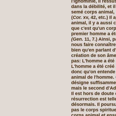
l'ignominie, il ressu
dans la débilité, et i
semé corps animal, i
(
Cor.
xv, 42, etc.) Il
animal, il y a aussi 
que c'est qu'un corps 
premier homme a été
(Gen.
11, 7.) Ainsi, 
nous faire connaître
bien qu'en parlant 
création de son âme 
pas: L'homme a été 
L'homme a été créé 
donc qu'on entende 
animal de l'homme. Q
désigne suffisamment
mais le second d'Ada
Il est hors de doute 
résurrection est tell
désormais. Il poursu
pas le corps spiritue
corps animal et ensuit