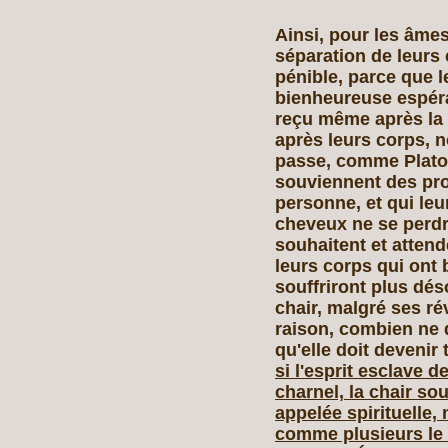
Ainsi, pour les âmes
séparation de leurs 
pénible, parce que l
bienheureuse espéra
reçu même après la 
après leurs corps, n
passe, comme Platon
souviennent des pr
personne, et
qui leu
cheveux ne se perdr
souhaitent et attend
leurs corps qui ont 
souffriront plus dés
chair, malgré ses ré
raison, combien ne d
qu'elle doit devenir 
si l'esprit esclave d
charnel, la chair sou
appelée spirituelle,
comme plusieurs le 