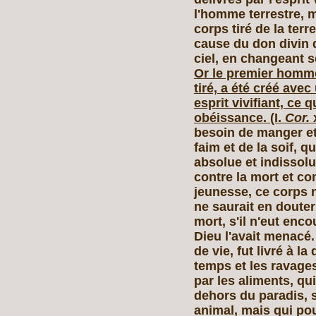
l'homme terrestre, 
corps tiré de la ter
cause du don divin q
ciel, en changeant s
Or le premier homme,
tiré, a été créé ave
esprit vivifiant, ce
obéissance. (I.
Cor.
besoin de manger et 
faim et de la soif, q
absolue et indissolu
contre la mort et co
jeunesse, ce corps n
ne saurait en douter 
mort, s'il n'eut enc
Dieu l'avait menacé.
de vie, fut livré à l
temps et les ravages
par les aliments, qu
dehors du paradis, 
animal, mais qui pou