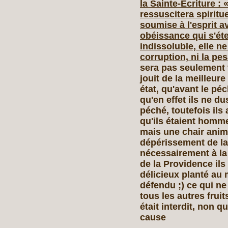
la Sainte‑Écriture : 
ressuscitera spiritue
soumise à l'esprit 
obéissance qui s'ét
indissoluble, elle ne
corruption, ni la pe
sera pas seulement te
jouit de la meilleu
état, qu'avant le pé
qu'en effet ils ne du
péché, toutefois ils
qu'ils étaient homme
mais une chair animal
dépérissement de la 
nécessairement à la
de la Providence ils 
délicieux planté au 
défendu ;) ce qui ne
tous les autres fruit
était interdit, non q
cause