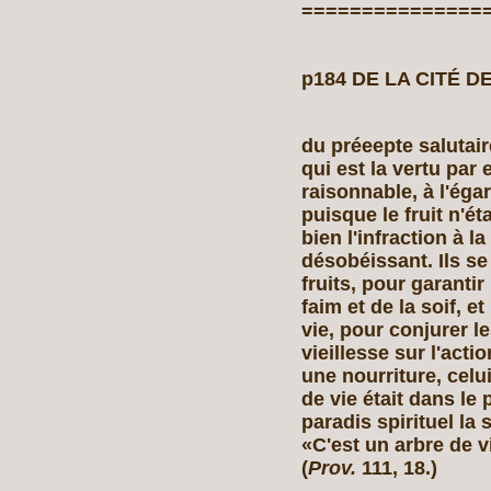
===============
p184 DE LA CITÉ DE
du préeepte salutair
qui est la vertu par 
raisonnable, à l'éga
puisque le fruit n'é
bien l'infraction à 
désobéissant. Ils se
fruits, pour garantir
faim et de la soif, et
vie, pour conjurer l
vieillesse sur l'acti
une nourriture, celui
de vie était dans le 
paradis spirituel la 
«C'est un arbre de v
(
Prov.
111, 18.)