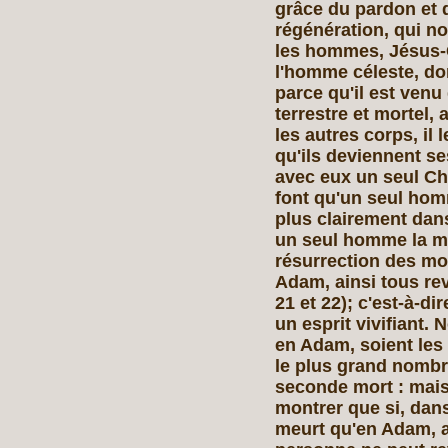
grâce du pardon et de
régénération, qui no
les hommes, Jésus‑C
l'homme céleste, don
parce qu'il est venu
terrestre et mortel, a
les autres corps, il 
qu'ils deviennent s
avec eux un seul Chr
font qu'un seul hom
plus clairement dans
un seul homme la mo
résurrection des m
Adam, ainsi tous rev
21 et 22); c'est‑à‑di
un esprit vivifiant.
en Adam, soient les
le plus grand nombr
seconde mort : mais
montrer que si, dan
meurt qu'en Adam, ai