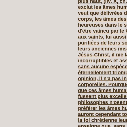
plus haut, (liv. X, c
exclut les âmes hum
veut que délivrées d
corps, les âmes des
heureuses dans le se
d'être vaincu par le 
aux saints, lui aussi
purifiées de leurs so
leurs anciennes mis
Jésus‑Christ, il nie
incorruptibles et a
sans aucune espèce
éternellement triom
opinion, il n'a pas in
corporelles. Pourquo
que ces âmes humai
fussent plus excelle
philosophes n'osent 
préférer les âmes h
auront cependant to
la foi chrétienne leu
enseigne que, sans 