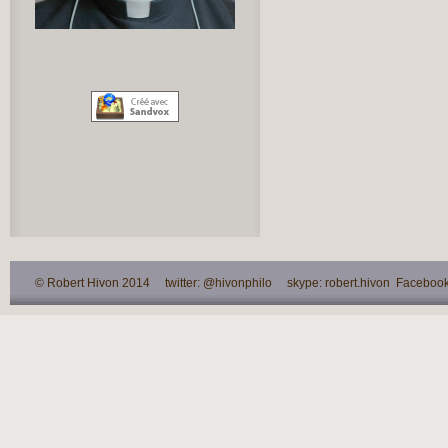
© Robert Hivon 2014 twitter: @hivonphilo skype: robert.hivon Facebook