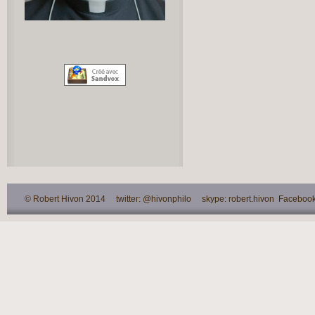
© Robert Hivon 2014 twitter: @hivonphilo skype: robert.hivon Facebook