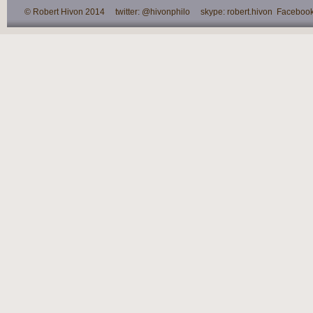
© Robert Hivon 2014 twitter: @hivonphilo skype: robert.hivon Facebook