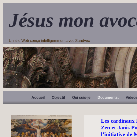
Jésus mon avoc
Un site Web conçu intelligemment avec Sandvox
Accueil
Objectif
Qui suis-je
Documents.
Video
Les cardinaux 
Zen et Janis Pu
l’initiative de