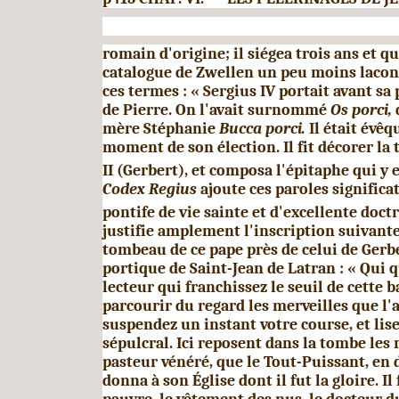
romain d'origine; il siégea trois ans et q
catalogue de Zwellen un peu moins lacon
ces termes : « Sergius
IV
portait avant sa
de Pierre. On l'avait surnommé
Os porci,
mère Stéphanie
Bucca porci.
Il était évê
moment de son élection. Il fit décorer la
II
(Gerbert), et composa l'épitaphe qui y 
Codex Regius
ajoute ces paroles significa­t
pontife de vie sainte et d'excellente doct
justifie amplement l'inscription suivante,
tombeau de ce pape près de celui de Gerbe
portique de Saint-Jean de Latran : « Qui q
lecteur qui franchissez le seuil de cette b
parcourir du regard les mer­veilles que l'
suspendez un instant votre course, et lise
sépulcral. Ici reposent dans la tombe les 
pasteur vénéré, que le Tout-Puissant, en 
donna à son Église dont il fut la gloire. Il