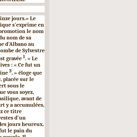
uinze jours.» Le
ique s'exprime en
 promotion le nom
du nom de sa
que d'Albano au
 tombe de Sylvestre
1
est gravée
. » Le
ives : « Ce fut un
3
rine
, » éloge que
 placée sur le
rt sous le
ue vous soyez,
asilique, avant de
art y a accumulées,
z ce titre
restes d'un
des jours heureux,
 fut le pain du