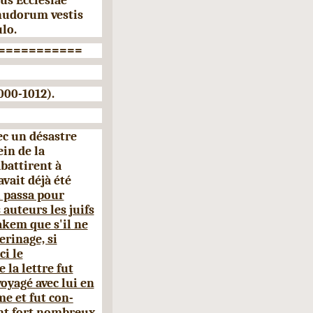
s Ecclesiae
nudorum vestis
lo.
===========
000-1012).
ec un désastre
in de la
battirent à
avait déjà été
Il passa pour
auteurs les juifs
akem que s'il ne
rinage, si
ci le
 la lettre fut
voyagé avec lui en
me et fut con­
ent fort nombreux