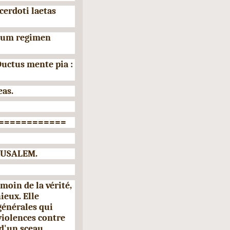
acerdoti laetas
anum regimen
uctus mente pia :
eas.
============
USALEM.
émoin de la vérité,
ieux. Elle
générales qui
 violences contre
 d'un sceau