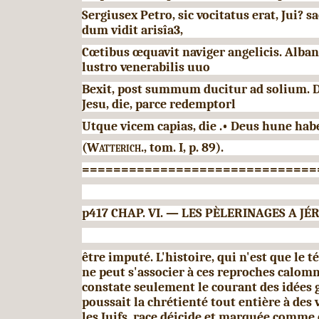
Sergiusex Petro, sic vocitatus erat, Jui? s
dum vidit arisîa3,
Cœtibus œquavit naviger angelicis. Alb
lustro venerabilis uuo
Bexit, post summum ducitur ad solium. D
Jesu, die, parce redemptorl
Utque vicem capias, die .• Deus hune hab
(Watterich.,
tom.
I,
p. 89).
==============================
p417 CHAP.
VI.
—
LES P
È
LERINAGES A J
É
R
être imputé. L'histoire, qui n'est que le t
ne peut s'associer à ces reproches calomn
constate seulement le courant des idées 
poussait la chrétienté tout en­tière à des
les Juifs, race déicide et marquée comme