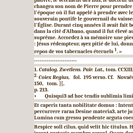
pauvre, le vête­ment des nus, le docteur du
changea son nom de Pierre pour prendre c
l'époque où il fut appelé à prendre avec le
souverain pontife le gouvernail du vaisse
l'Église. Durant cinq années il avait fait 
dans la cité d'Albano, quand il fut élevé a
suprême. Accordez à sa mémoire une pieus
: Jésus rédempteur, ayez pitié de lui, don
1
repos de vos tabernacles éternels
. »
------------------------
1.
Catalog. Zwetlens. Pair. Lat.,
tom. CCXIII,
2.
Coiex Regius,
fol.
195 verso. Cf. Novaë
150,
tom. ][,
p. 213.
•
Quisqui3 ad hoc tendis sublimia limi
Et caperis tanta nobilitate domus : Intent
percurrere raraa
Desine materia3, arte j
Lumina cum gressu pendente arguta coer
Respice soll cilus, quid velit hic titulus.