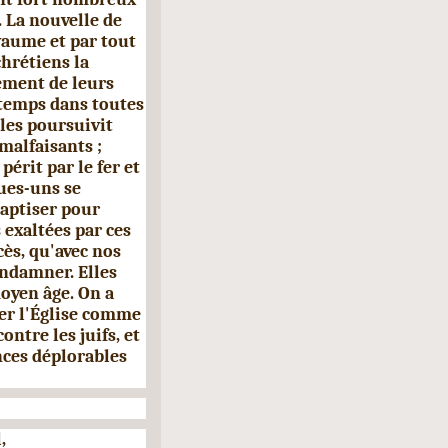
. La nouvelle de
yaume et par tout
chrétiens la
ement de leurs
 temps dans toutes
 les poursuivit
alfaisants ;
érit par le fer et
ues-uns se
baptiser pour
 exaltées par ces
ès, qu'avec nos
ndamner. Elles
oyen âge. On a
er l'Église comme
ontre les juifs, et
nces déplorables
,