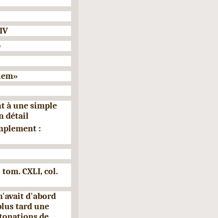
IV
)
alem»
nt à une simple
 détail
mplement :
,
tom. CXLI, col.
'avait d'abord
plus tard une
tonations de