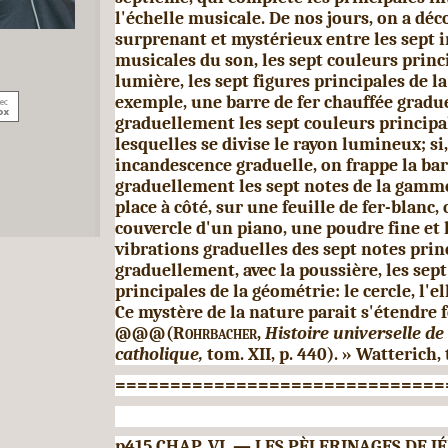
l'échelle musicale. De nos jours, on a dé
surprenant et mystérieux entre les sept 
musicales du son, les sept
couleurs princi
lumière, les sept figures principales de la
exemple, une barre de fer chauffée grad
gra­
duellement les sept couleurs principa
lesquelles se divise le rayon
lumineux; si,
incandescence graduelle, on frappe la barr
graduellement les sept notes de la gamme
place à
côté, sur une feuille de fer-blanc, 
couvercle d'un piano, une poudre
fine et 
vibrations graduelles des sept notes pri
graduellement, avec la poussière, les sept
principales de la géométrie: le cercle, l'ell
Ce mystère de la nature parait s'étendre
f
@@@
(Rohrbacher,
Histoire universelle de 
catholique,
tom.
XII,
p. 440). » Watterich,
==============================
p415 CHAP.
VI.
—
LES P
È
LERINAGES DE J
É