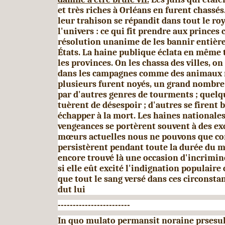
et très riches à Orléans en furent chassés
leur trahison se répandit dans tout le ro
l'univers : ce qui fit prendre aux princes 
résolution unanime de les bannir entièr
États. La haine publique éclata en même
les provinces. On les chassa des villes, on
dans les campagnes comme des animaux m
plusieurs furent noyés, un grand nombre p
par d'autres genres de tourments ; quelq
tuèrent de déses­poir ; d'autres se firent 
échapper à la mort. Les haines nationales
vengeances se portèrent souvent à des exc
mœurs actuelles nous ne pouvons que co
persistèrent pendant toute la durée du m
encore trouvé là une occasion d'incrimin
si elle eût excité l'indignation populaire c
que tout le sang versé dans ces circonsta
dut lui
------------------------
In quo mulato permansit noraine prsesul