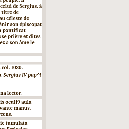
 peuple. Il
elui de Sergius, à
 titre de
au céleste de
bénir son épiscopat
u pontificat
e prière et dites
nez à son âme le
 col. 1030.
s,
Sergius
IV
pap^i
na lector,
is oculi9 aula
uvante manus.
cens,
 Hic tumulata