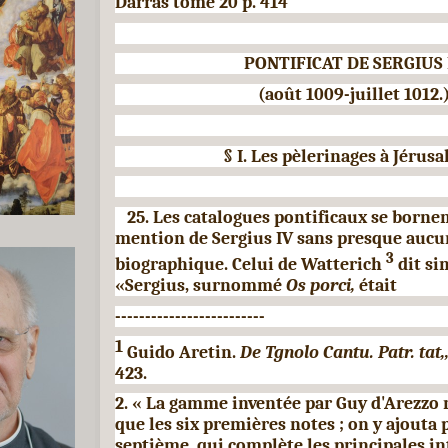
Darras tome 20 p. 414
PONTIFICAT DE SERGIUS
(août 1009-juillet 1012.
§
I.
Les pèlerinages à Jérus
25. Les catalogues pontificaux se borne
mention
de Sergius
IV
sans presque aucun
3
biographique. Celui de
Watterich
dit si
«Sergius, surnommé
Os porci,
était
-------------------------
1
Guido Aretin.
De Tgnolo Cantu. Patr. tat,
423.
2.
« La gamme inventée par Guy d'Arezzo n
que les six pre­
mières notes ; on y ajouta 
septième, qui complète les principales
in