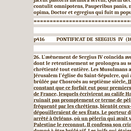
jacent pastoris membra serenl,
Quem decu
contulit omnipotens,
Pauperibus panis, 
opima, Doctor et egregius qui fuit m popu
==============================
p416
PONTIFICAT DE
SEEG1US
IV
(1
26. L'avènement de Sergius
IV
coïncida av
dont
le
retentissement se prolongea au se
chrétienté tout entière. Les Musulmans a
Jérusalem l'église du Saint-Sépulcre,
qui 
brûlée par Chosroès au septième siècle
. 
constant que ce forfait eut pour premiers 
de France, lesquels écrivirent au calife H
ruinait pas promptement ce terme de pèle
fréquenté par les chré­tiens, bientôt ceux-
dépouilleraient de ses États. Le porteur de
arrêté à Orléans, où un pèlerin qui avait 
Palestine le reconnut. Il confessa son cri
damné à être brûlé vif.
Les juifs qui étai