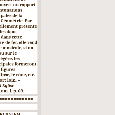
couvert un rapport
intonations
pales de la
 Géomé­trie. Par
uellement présente
les dans
 dans cette
e de fer, elle rend
 musicale, si on
ou sur le
légère, les
ncipales formeront
 figures
ipse, le cône, etc.
ort loin. »
l'Eglise
 tom.
I,
p. 69.
============
RUSALEM.