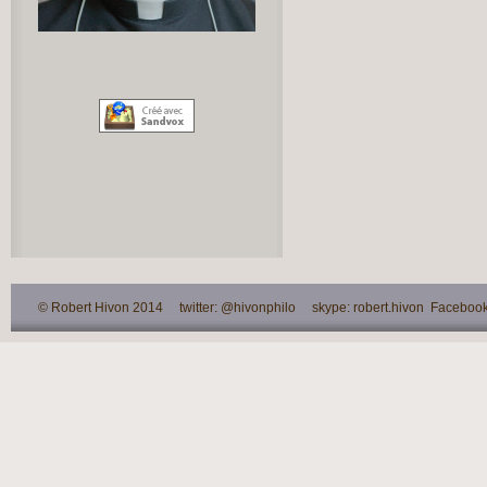
© Robert Hivon 2014 twitter: @hivonphilo skype: robert.hivon Facebook