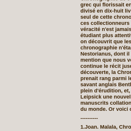
grec qui florissait 
divisé en dix-huit liv
seul de cette chrono
ces collectionneurs
véracité n'est jamai
étudiant plus attent
on découvrit que le
chronographie n'étai
Nestorianus, dont il 
mention que nous ve
continue le récit jus
découverte, la Chro
prenait rang parmi l
savant anglais Bent
plein d'érudition, e
Leipsick une nouvell
manuscrits collatio
du monde. Or voici 
----------
1.Joan. Malala, Chron