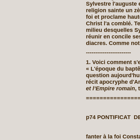
Sylvestre l'auguste
religion sainte un zè
foi et proclame haut
Christ l'a comblé. T
milieu desquelles S
réunir en concile se
diacres. Comme notre
------------------------
1. Voici comment s'e
« L'époque du baptê
question aujourd'hui
récit apocryphe d'An
et l’Empire romain
, 
===============
p74 PONTIFICAT D
fanter à la foi Const