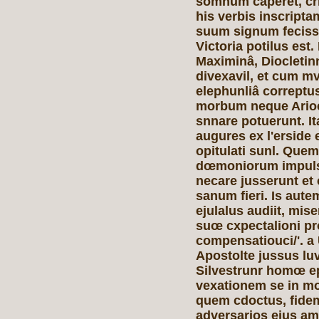
somnum caperet, crit
his verbis inscript
suum signum fecisse
Victoria potilus est
Maximinâ, Diocletinn
divexavil, et cum mv
elephunliâ correptu
morbum neque Arioc
snnare potuerunt. It
augures ex l'erside e
opitulati sunl. Que
dœmoniorum impulsa
necare jusserunt et 
sanum fieri. Is aut
ejulalus audiit, mis
suœ cxpectalioni prœ'
compensatiouci/'. a 
Apostolte jussus luv
Silvestrunr homœ e
vexationem se in mo
quem cdoctus, fide
adversarios ejus amo