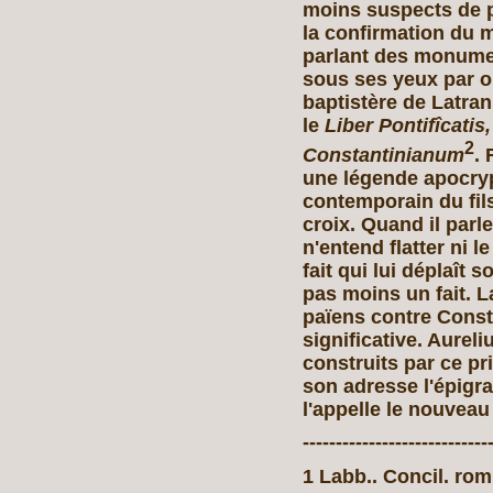
moins suspects de pa
la confirmation du 
parlant des monumen
sous ses yeux par or
baptistère de Latra
le
Liber Pontifîcatis,
2
Constantinianum
. 
une légende apocry
contemporain du fils
croix. Quand il parl
n'entend flatter ni le
fait qui lui déplaît
pas moins un fait. 
païens contre Const
significative. Aureli
construits par ce pr
son adresse l'épigra
l'appelle le nouvea
----------------------------
1 Labb.. Concil. rom