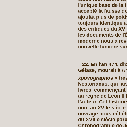
l'unique base de la 
accepté la fausse d
ajoutât plus de poid
toujours identique au
des critiques du XVI
les documents de l'É
moderne nous a révé
nouvelle lumière sur
22. En l'an 474, dix
Gélase, mourait à A
xpovographos
« trè
Nestorianus, qui lai
livres, commençant 
au règne de Léon II
l’auteur. Cet histor
nom au XVIIe siècle
ouvrage nous eût é
du XVIIIe siècle par
Chronographie de Je