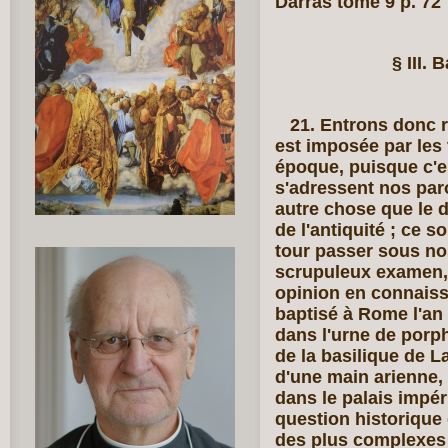
Darras tome 9 p. 72
§ III.
21. Entrons donc r
est imposée par les 
époque, puisque c'
s'adressent nos parol
autre chose que le 
de l'antiquité ; ce 
tour passer sous nos
scrupuleux examen, 
opinion en connaissa
baptisé à Rome l'an 
dans l'urne de porph
de la basilique de L
d'une main arienne, 
dans le palais impér
question historique
des plus complexes 