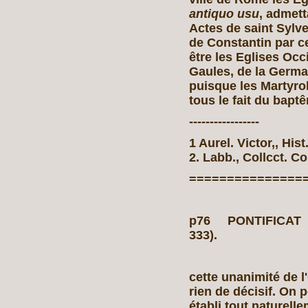
antiquo usu
, admet
Actes de saint Sylv
de Constantin par c
être les Eglises Occi
Gaules, de la Germa
puisque les Martyro
tous le fait du bap
-----------------
1 Aurel. Victor,, His
2. Labb., Collcct. Co
===============
p76 PONTIFICAT 
333).
cette unanimité de l
rien de décisif. On p
établi tout naturell