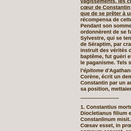
vagissements, les cr
cœur de Constantin; 
que de se prêter à un
récompensa de cette
Pendant son sommeil,
ordonnèrent de se f
Sylvestre, qui se te
de Séraptim, par cra
instruit des vérités d
baptême, fut guéri 
le paganisme. Tels s
l’
épitome
d'Agathan
Corène, écrit un de
Constantin par un a
sa position, mettai
----------------------
1. Constantius mort
Diocletianus filiu
Constanlinum misit.
Cœsav esset, in pr