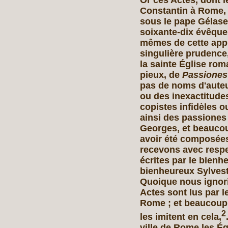
Or ces Actes, dont le
Constantin à Rome,
sous le pape Gélase
soixante-dix évêques
mêmes de cette appr
singulière prudence
la sainte Église ro
pieux, de
Passiones
pas de noms d'auteu
ou des inexactitudes
copistes infidèles o
ainsi des passiones 
Georges, et beaucou
avoir été composées
recevons avec respe
écrites par le bienh
bienheureux Sylvest
Quoique nous ignori
Actes sont lus par l
Rome ; et beaucoup 
2
les imitent en cela,
ville de Rome les É