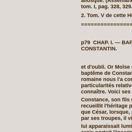
aliosque. (Assemanni,
tom. I, pag. 328, 329
2. Tom. V de cette Hi
===============
p79 CHAP. I. — B
CONSTANT
et d'oubli. Or Moïse
baptême de Constant
romaine nous l'a con
particularités relati
connaître. Voici ses
Constance, son fils
recueillit l'héritage
que César, lorsque,
par ses troupes, il 
lui apparaissait lum