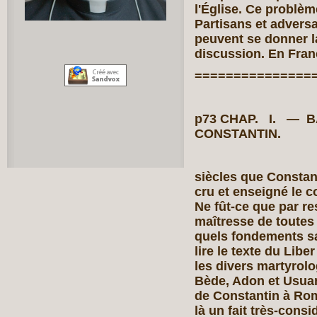
l'Église. Ce problèm
Partisans et adversa
peuvent se donner la
discussion. En Fran
===============
p73 CHAP. I. —
CONSTAN
siècles que Constan
cru et enseigné le c
Ne fût-ce que par re
maîtresse de toutes 
quels fondements sa
lire le texte du Libe
les divers martyrol
Bède, Adon et Usuar
de Constantin à Rome
là un fait très-consi