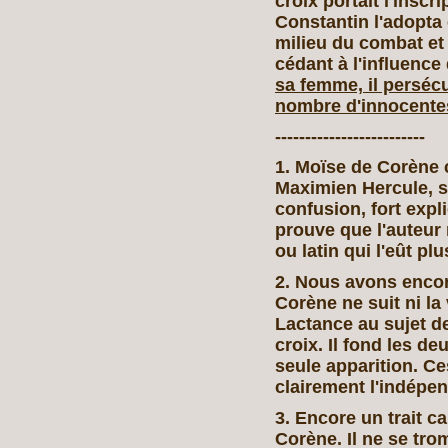
croix portait l'inscr
Constantin l'adopta 
milieu du combat et 
cédant à l'influence 
sa femme, il persécut
nombre d'innocente
-------------------------
1. Moïse de Corène 
Maximien Hercule, s
confusion, fort expl
prouve que l'auteur 
ou latin qui l'eût p
2. Nous avons encor
Corène ne suit ni la
Lactance au sujet de
croix. Il fond les de
seule apparition. Ce
clairement l'indépen
3. Encore un trait c
Corène. Il ne se tr