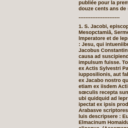
publiée pour la prem
douze cents ans de 
------------------------
1. S. Jacobi, episco
Mesopctamiâ, Sermo 
lmperatore et de lep
: Jesu, qui intuenii
Jacobus Constantin
causa ad suscipien
impulsum fuisse. To
ex Actis Sylvestri P
iupposilionis, aut f
ex Jacabo nostro qu
etiam ex iisdem Ac
sœculis recepta sunt
ubi quidquid ad lep
ipectat ex ipsis pro
Arabasve scriptores
luis descripsere : 
Elmacinum Homaidu