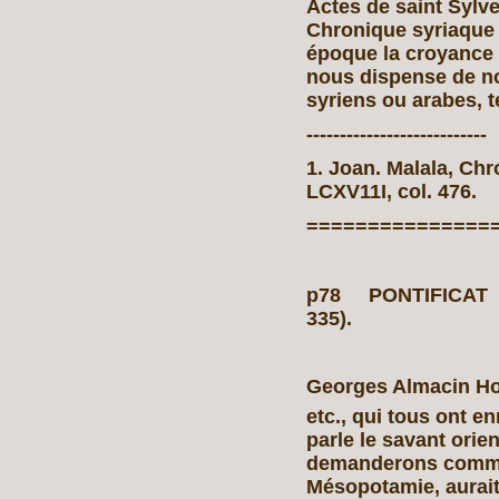
Actes de saint Sylve
Chronique syriaque d
époque la croyance 
nous dispense de no
syriens ou arabes, t
---------------------------
1. Joan. Malala, Chrono
LCXV11I, col. 476.
===============
p78 PONTIFICAT 
335).
Georges Almacin Ho
etc., qui tous ont e
parle le savant orien
demanderons commen
Mésopotamie, aurait 