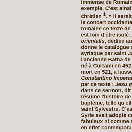
immense de Romains
exemple. C'est ains
1
chrétien
. » II sera
le concert occident
romaine ce texte de
est loin d'être isol
orientalis
, dédiée a
donne le catalogue
syriaque par saint 
l'ancienne Batna d
né à Curtami en 452
mort en 521, a laiss
Constantino Imperat
par ce texte :
Jesu q
dans ce sermon, dit
résume l'histoire de
baptême, telle qu'el
saint Sylvestre. C'e
Syrie avait adopté c
fabuleux ni comme 
en effet contempora