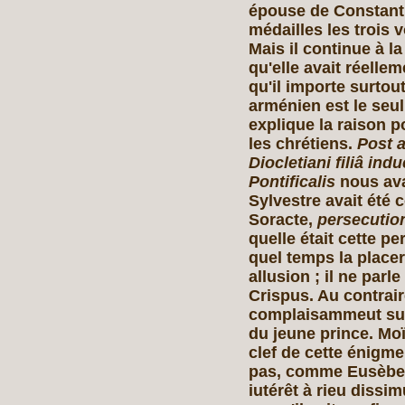
épouse de Constantin
médailles les trois 
Mais il continue à la
qu'elle avait réell
qu'il importe surtout
arménien est le seul
explique la raison p
les chrétiens.
Post 
Diocletiani filiâ ind
Pontificalis
nous ava
Sylvestre avait été 
Soracte,
persecutio
quelle était cette pe
quel temps la placer
allusion ; il ne parl
Crispus. Au contrair
complaisammeut sur 
du jeune prince. Mo
clef de cette énigme 
pas, comme Eusèbe, h
iutérêt à rieu dissimu