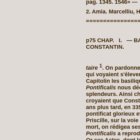
pag. 1345. 1546» —
2. Amia. Marcelliu, Hi
===============
p75 CHAP. I. — 
CONSTANT
1
taire
. On pardonne 
qui voyaient s'éleve
Capitolin les basil
Pontificalis
nous déc
splendeurs. Ainsi ch
croyaient que Const
ans plus tard, en 33
pontificat glorieux 
Priscille, sur la vo
mort, on rédigea ses
Pontificalis
a reprod