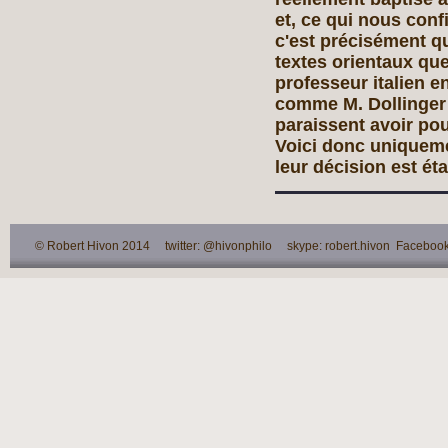
et, ce qui nous conf
c'est précisément q
textes orientaux qu
professeur italien e
comme M. Dollinger e
paraissent avoir pou
Voici donc uniqueme
leur décision est ét
© Robert Hivon 2014 twitter: @hivonphilo skype: robert.hivon Facebook