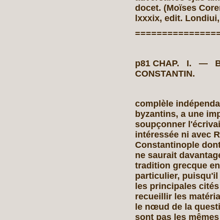
docet. (Moïses Corene
lxxxix, edit. Londiui
===============
p81 CHAP. I. —
CONSTAN
complèle indépenda
byzantins, a une im
soupçonner l'écriva
intéressée ni avec R
Constantinople dont 
ne saurait davantage
tradition grecque en
particulier, puisqu'i
les principales cités
recueillir les matéri
le nœud de la questi
sont pas les mêmes 