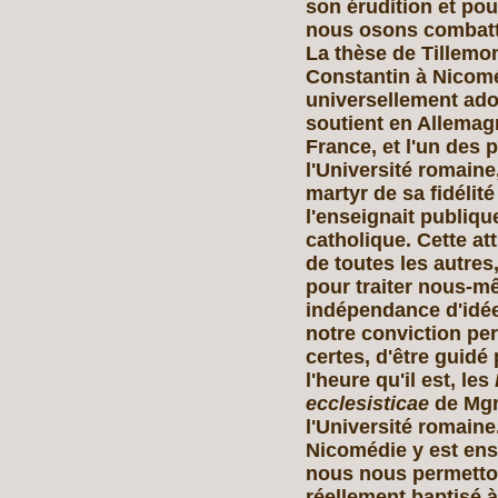
son érudition et pou
nous osons combatt
La thèse de Tillemon
Constantin à Nicom
universellement ado
soutient en Allemagn
France, et l'un des 
l'Université romain
martyr de sa fidélit
l'enseignait publiq
catholique. Cette at
de toutes les autres
pour traiter nous-m
indépendance d'idée
notre conviction pe
certes, d'être guid
l'heure qu'il est, les
ecclesisticae
de Mgr
l'Université romaine
Nicomédie y est en
nous nous permetton
réellement baptisé à