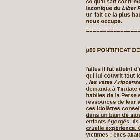
ce qu'il sait confir
laconique du
Liber P
un fait de la plus h
nous occupe.
===============
p80 PONTIFICAT DE
faites il fut atteint 
qui lui couvrit tout
,
les vates Ariocens
demanda à Tiridate 
habiles de la Perse 
ressources de leur 
ces idolâtres consei
dans un bain de san
enfants égorgés. Ils
cruelle expérience. 
victimes ; elles alla