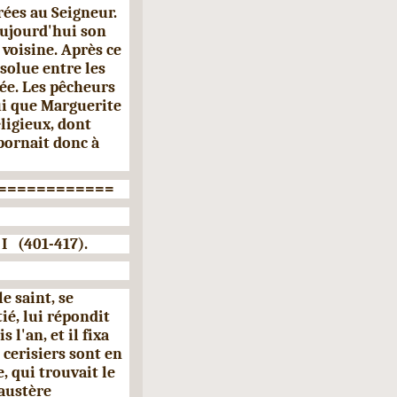
rées au Seigneur.
 aujourd'hui son
voi­sine. Après ce
bsolue entre les
e. Les pêcheurs
i que Marguerite
eligieux, dont
 bornait donc à
============
 (401-417).
e saint, se
ié, lui répondit
s l'an, et il fixa
 cerisiers sont en
, qui trouvait le
'austère