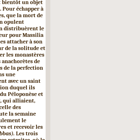
t bientôt un objet
e. Pour échapper à
es, que la mort de
un opulent
n distribuèrent le
sœur pour Massilia
les attacher à son
r de la solitude et
iter les monastères
es anachorètes de
s de la perfection
ns une
nt avec un saint
tion duquel ils
s du Péloponèse et
 qui alliaient,
celle des
oute la semaine
eulement le
s et recevoir les
bbas).
Les trois