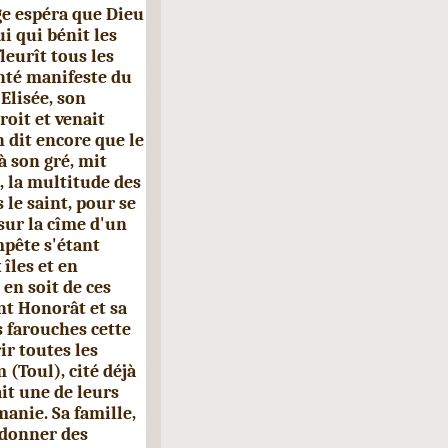
e espéra que Dieu
ui qui bénit les
leurît tous les
onté manifeste du
Elisée, son
roit et venait
n dit encore que le
à son gré, mit
s, la multitude des
 le saint, pour se
sur la cîme d'un
empête s'étant
 îles et en
en soit de ces
int Honorât et sa
s farouches cette
ir toutes les
 (Toul), cité déjà
it une de leurs
manie. Sa famille,
 donner des