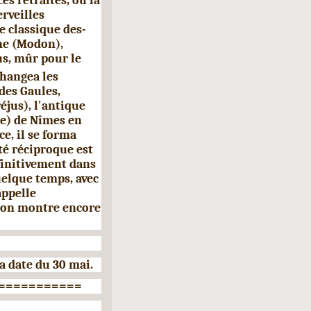
s retraites, où la
r­veilles
e classique des­
ne (Modon),
us, mûr pour le
changea les
 des Gaules,
réjus), l'antique
ce) de Nîmes en
e, il
se forma
té réciproque est
finitivement dans
quelque temps, avec
appelle
'on montre encore
la date du 30 mai.
===========