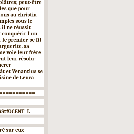
olâtres; peut-être
ules que pour
ons au christia­
emples sous le
 il ne réussit
it conquérir l'un
 le premier, se fit
rguerite, sa
e voie leur frère
ent leur résolu­
acrer
ât et Venantius se
isine de Leuca
===========
StfOCENT I.
iré sur eux