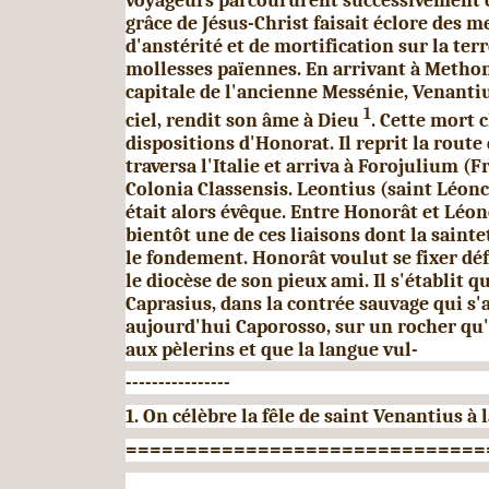
voyageurs parcoururent successivement ce
grâce de Jésus-Christ faisait éclore des me
d'anstérité et de mortification sur la terr
mollesses païennes. En arrivant à Metho
capitale de l'ancienne Messénie, Venanti
1
ciel, rendit son âme à Dieu
. Cette mort 
dispositions d'Honorat. Il reprit la route
traversa l'Italie et arriva à Forojulium (F
Colonia Classensis. Leontius (saint Léon
était alors évêque. Entre Honorât et Léonc
bientôt une de ces liaisons dont la sainte
le fondement. Honorât voulut se fixer dé
le diocèse de son pieux ami. Il s'établit 
Caprasius, dans la contrée sauvage qui s'
aujourd'hui Caporosso, sur un rocher qu
aux pèlerins et que la langue vul-
----------------
1. On célèbre la fêle de saint Venantius à 
==============================