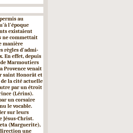
 permis au
u'à l'époque
nts existaient
s
ne commettait
e manière
s règles d'admi­
. En effet, depuis
t de Marmoutiers
la Provence venait
r saint Honorât et
de la cité actuelle
autre par un étroit
rince (Lérins).
par un corsaire
nu le vocable.
der sur leurs
e Jésus-Christ.
eta (Marguerite),
 direction une