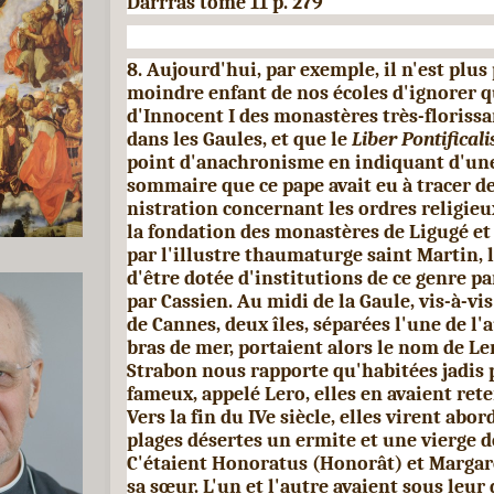
Darrras tome 11 p. 279
8. Aujourd'hui, par exemple, il n'est plus
moindre en­fant de nos écoles d'ignorer q
d'Innocent I des monas­tères très-florissa
dans les Gaules, et que le
Liber Pontificali
point d'anachronisme en indiquant d'un
sommaire que ce pape avait eu à tracer de
nistration concernant les ordres religieux
la fondation des monastères de Ligugé e
par l'il­lustre thaumaturge saint Martin, 
d'être dotée d'institutions de ce genre pa
par Cassien. Au midi de la Gaule, vis-à-vis 
de Cannes, deux îles, séparées l'une de l'
bras de mer, portaient alors le nom de Le
Strabon nous rapporte qu'habitées jadis 
fameux, appelé Lero, elles en avaient rete
Vers la fin du IVe siècle, elles virent abor
plages désertes un ermite et une vierge d
C'étaient Honoratus (Honorât) et Margar
sa sœur. L'un et l'autre avaient sous leur