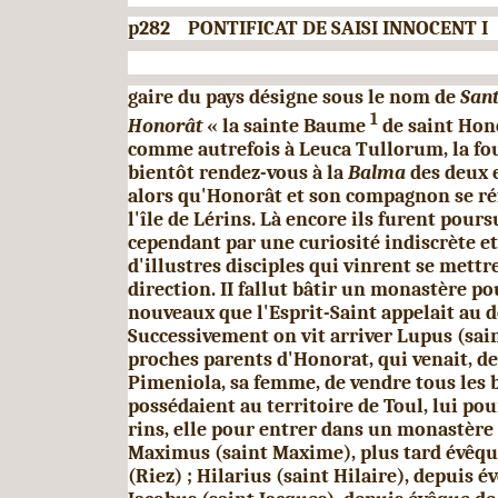
p282 PONTIFICAT DE SAISI INNOCENT I (
gaire du pays désigne sous le nom de
Sant
1
Honorât
« la sainte Baume
de saint Hono
comme autrefois à Leuca Tullorum, la fo
bientôt rendez-vous à la
Balma
des deux 
alors qu'Honorât et son com­pagnon se ré
l'île de Lérins. Là encore ils furent pour
cependant par une curiosité indiscrète et 
d'illustres disciples qui vinrent se mettr
direction. II fallut bâtir un monastère po
nouveaux que l'Esprit-Saint appelait au d
Successivement on vit arriver Lupus (sai
proches parents d'Honorat, qui venait, de
Pimeniola, sa femme, de vendre tous les b
possédaient au territoire de Toul, lui pou
rins, elle pour entrer dans un monastère 
Maximus (saint Maxime), plus tard évêqu
(Riez) ; Hilarius (saint Hilaire), depuis é