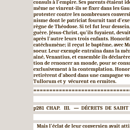
consuls à l'empire. Ses parents étaient id
même ne vinrent-ils se fixer dans les Ga
protester contre les nombreuses conversi
nisme dont le patriciat fournit tant d'ex
règne de Théodose. Si tel fut leur dessein,
guère. Jésus-Christ, qu'ils fuyaient, deva
après l'autre leurs trois enfants. Honorât,
catéchumène; il reçut le baptême, avec Ma
soeur. Leur exemple entraîna dans la mêm
aîné, Venantius, et ensemble ils déclarèr
tion de renoncer an monde, pour se cons
exclusivement à la contemplation. Honor
retirèrent d'abord dans une campagne vo
Tullorum et y vécurent en ermites.
==============================
p281 CHAP. III. — DÉCRETS DE SAIHT ï
Mais l'éclat de leur conversien avait att