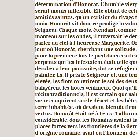
détermination d'Honorat. L'humble vierg
serait moins inflexible. Elle obtint de cel
amitiés saintes, qn'un cerisier du rivage f
mois. Honorât vit dans ce prodige la vol
Seigneur. Chaque mois, éten­dant, comme 
manteau sur les ondes, il traver­sait le dét
parler du ciel à l'heureuse Marguerite. O
jour où Honorât, cherchant une solitude 
pour la première fois le pied dans ces île
serpents qui les infestaient était telle qus
dérober à leur poursuite, dut se réfugier 
palmier. Là, il pria le Seigneur, et, une t
élevée, les flots couvrirent le sol des deux
balayèrent les hôtes venimeux. Quoi qu'il 
récits traditionnels, il est certain que sa
sœur conquirent sur le désert et les bête
terre inhabitée, où devaient bientôt fleur
vertus. Honorât était né à Leuca Tullorum
considérable, dont les Romains avaient fa
places fortes vers les frontières de la Ger
d'origine romaine, avait eu l'honneur de