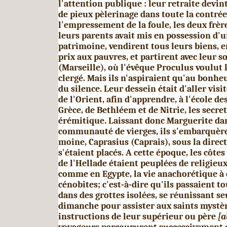
l'attention pu­blique : leur retraite devin
de pieux pèlerinage dans toute la contré
l'empressement de la foule, les deux frèr
leurs parents avait mis en possession d'
patrimoine, vendirent tous leurs biens, e
prix aux pauvres, et partirent avec leur 
(Marseille), où l'évêque Proculus voulut 
clergé. Mais ils n'aspiraient qu'au bonheu
du silence. Leur dessein était d'aller vis
de l'Orient, afin d'apprendre, à l'école d
Grèce, de Bethléem et de Nitrie, les secret
érémitique. Laissant donc Marguerite da
communauté de vierges, ils s'embarquère
moine, Caprasius (Caprais), sous la direc
s'étaient placés. A cette époque, les côte
de l'Hellade étaient peuplées de religieux,
comme en Egypte, la vie anachorétique à 
cénobites; c'est-à-dire qu'ils passaient t
dans des grottes isolées, se réunissant s
dimanche pour assister aux saints mystère
instructions de leur supérieur ou père
[a