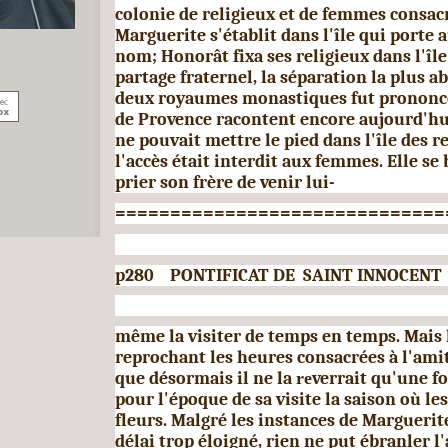
colonie de religieux et de femmes consac
Marguerite s'établit dans l'île qui porte
nom; Honorât fixa ses religieux dans l'île 
partage fraternel, la séparation la plus a
deux royaumes monastiques fut prononcé
de Provence racontent encore aujourd'hu
ne pouvait mettre le pied dans l'île des r
l'accès était interdit aux femmes. Elle se
prier son frère de venir lui-
==============================
p280 PONTIFICAT DE SAINT INNOCENT I
même la visiter de temps en temps. Mais l
reprochant les heures consacrées à l'amit
que désormais il ne la
re
verrait qu'une foi
pour l'époque de sa visite la saison où les
fleurs. Malgré les instances de Margue­rite
délai trop éloigné, rien ne put ébranler l