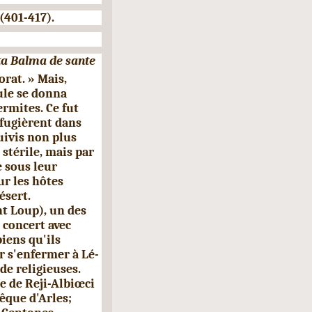
401-417).
a Balma de sante
rat. » Mais,
ule se donna
ermites. Ce fut
fugièrent dans
suivis non plus
sté­rile, mais par
e sous leur
ur les hôtes
ésert.
nt Loup), un des
 concert avec
iens qu'ils
r s'enfermer à Lé­
de religieuses.
e de Reji-Albiœci
vêque d'Arles;