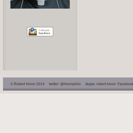
© Robert Hivon 2014 twitter: @hivonphilo skype: robert.hivon Facebook