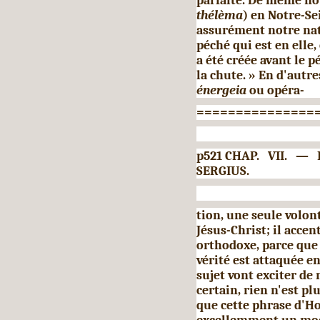
parfaite. De même no
thélèma
) en Notre-Se
assurément notre natu
péché qui est en elle,
a été créée avant le p
la chute. » En d'autr
énergeia
ou opéra-
===============
p521 CHAP. VII. —
SERGIUS.
tion, une seule volon
Jésus-Christ; il acce
orthodoxe, parce que S
vérité est attaquée en
sujet vont exciter de 
certain, rien n'est pl
que cette phrase d'Hon