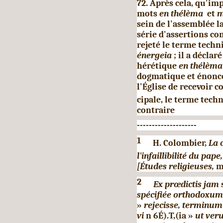
72. Après cela, qu'imp
mots
en thélèma
et
m
sein de l'assem­blée 
série d'assertions co
rejeté le terme tech
énergeia
; il a décla
hérétique
en thélèma
dogmatique et énoncer 
l'Église de recevoir 
cipale, le terme tec
contraire
--------------------
1
H. Colombier,
La 
l'infaillibilité du pape
[Études religieuses,
m
2
Ex prœdictis jam
spécifiée orthodoxu
»
rejecisse, terminum
vi
n 6É).T,(ia »
ut veru