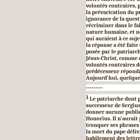
volontés contraires, p
la prévarication du 
ignorance de la quest
récriminer dans le fa
nature humaine, et ne
qui auraient à ce suj
la réponse a été faite
posée par le patriarch
Jésus-Christ, comme 
volontés con­traires de
prédécesseur répondai
Aujourd'hui, quelque
---------
1
Le patriarche dont pa
successeur de Ser­giu
donner aucune publici
Honorius. Il n'aurait
tronquer ses phrases 
la mort du pape délivr
habilement des lettr