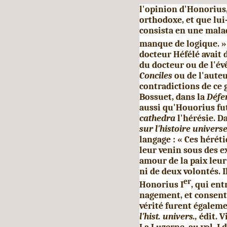
l'opinion d'Honorius,
orthodoxe, et que lui
consista en une malad
manque de logique. »
docteur Héfélé avait d
du docteur ou de l'év
Conciles
ou de l'aute
contradictions de ce g
Bossuet, dans la
Défe
aussi qu'Houorius fut
cathedra
l'hérésie. D
sur l'histoire universe
langage : « Ces hérét
leur venin sous des e
amour de la paix leur
ni de deux volontés. I
er
Honorius I
, qui en
nagement, et consenti
vérité furent égale­m
l'hist. univers.,
édit. V