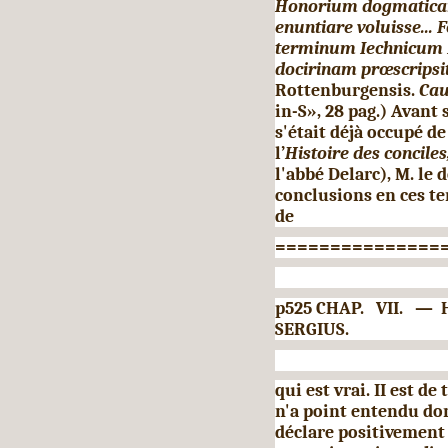
Honorium dogmaticam
enuntiare voluisse...
terminum Iechnicum M
docirinam prœscripsi
Rottenburgensis.
Cau
in-S», 28 pag.) Avant 
s'était déjà occupé d
l’
Histoire des conciles
l'abbé Delarc), M. le
conclusions en ces te
de
===============
p525 CHAP. VII. 
SERGIUS.
qui est vrai. II est d
n'a point entendu don
déclare positive­ment