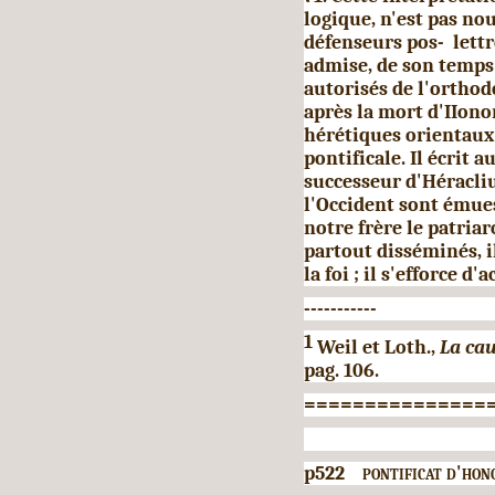
logique, n'est pas nou
défenseurs pos- lettr
admise, de son temps
autorisés de l'orthod
après la mort d'IIono
hérétiques orientaux 
pontificale. Il écrit 
successeur d'Héraclius
l'Occi­dent sont émue
notre frère le patria
partout disséminés, i
la foi ; il s'efforce d'a
-----------
1
Weil et Loth.,
La cau
pag. 106.
===============
p522
pontificat d'hon