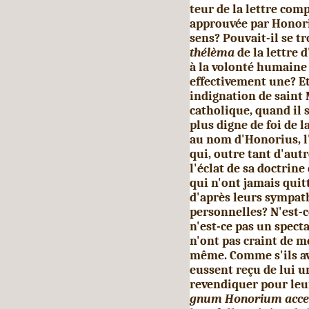
teur de la lettre compo
approuvée par Honoriu
sens? Pouvait-il se t
thélèma
de la lettre 
à la volonté humaine 
effectivement une? E
indignation de saint 
catholique, quand il s'
plus digne de foi de la
au nom d'Honorius, l'
qui, outre tant d'aut
l'éclat de sa doctrine 
qui n'ont jamais quit
d'après leurs sympath
personnelles? N'est-c
n'est-ce pas un spec­t
n'ont pas craint de m
même. Comme s'ils ava
eussent reçu de lui u
revendiquer pour leu
gnum Honorium acce