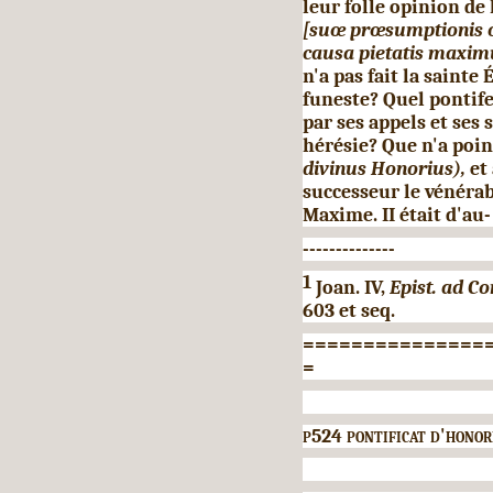
leur folle opinion de
[suœ prœsumptionis
causa pietatis maxi
n'a pas fait la sainte
funeste? Quel pontife
par ses appels et ses
hérésie? Que n'a poin
divinus Honorius),
et
successeur le vénérabl
Maxime. II était d'au-
--------------
1
Joan. IV,
Epist. ad Con
603 et seq.
===============
=
p524 pontificat d'honor