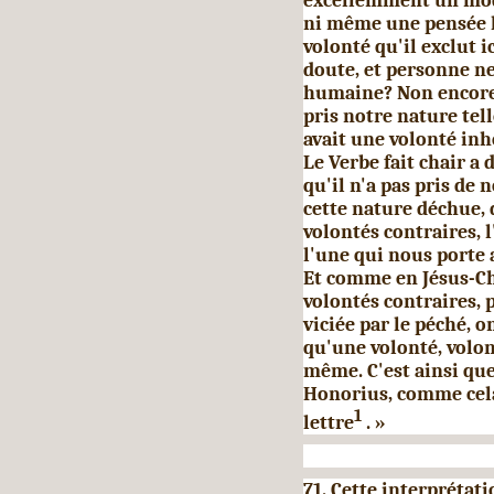
excellemment un mode
ni même une pensée hé
volonté qu'il exclut i
doute, et personne ne 
humaine? Non encore,
pris notre nature telle
avait une volonté inh
Le Verbe fait chair a 
qu'il n'a pas pris de 
cette nature déchue, 
volontés contraires, l'
l'une qui nous porte 
Et comme en Jésus-Chr
volontés con­traires, 
viciée par le péché, o
qu'une volonté, volon
même. C'est ainsi qu
Honorius, comme cela 
1
lettre
. »
71. Cette interprétati