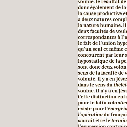
voulue, le résultat de
donc également de la f
la cause productive et
a deux natures complè
la nature humaine, il
deux facultés de voul
correspondantes à l'u
le fait de l'union hyp
qu'un seul et même ef
concourent par leur a
hypostatique de la pe
sont donc deux volont
sens de la faculté de 
volonté, il y a en Jés
dans le sens du
thélè
voulue, il n'y a en J
Cette distinction ent
pour le latin
volunta
existe pour l’
énergei
l'opération
du frança
saurait être le
termin
l'expression contrai