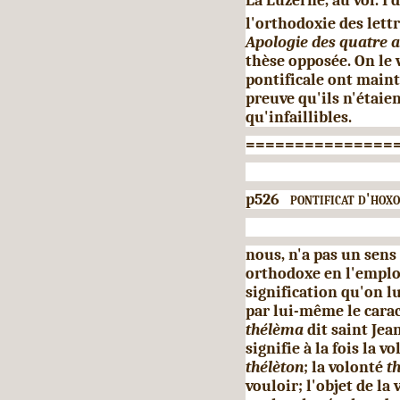
La Luzerne, au vol. I 
l'orthodoxie des lettr
Apologie des quatre a
thèse opposée. On le vo
pontificale ont mainte
preuve qu'ils n'étai
qu'infaillibles.
===============
p526
pontificat d'hoxo
nous, n'a pas un sens
orthodoxe en l'employ
signification qu'on lu
par lui-même le cara
thélèma
dit saint Jea
signifie à la fois la v
thélèton
; la volonté
th
vouloir; l'objet de la