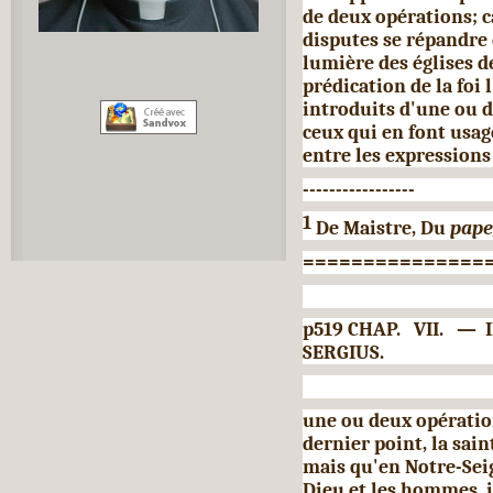
de deux opérations; c
disputes se répandre
lumière des églises de
prédica­tion de la fo
introduits d'une ou 
ceux qui en font usage
entre les expression
-----------------
1
De Maistre, Du
pape
===============
p519 CHAP. VII. — 
SERGIUS.
une ou deux opératio
dernier point, la sai
mais qu'en Notre-Sei
Dieu et les hommes, il