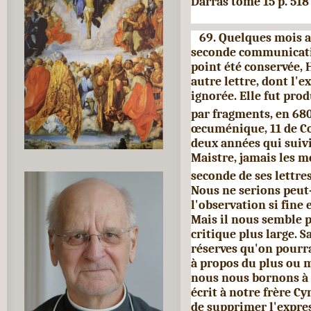
Darras tome 15 p. 518
69. Quelques mois ap
seconde communicatio
point été conservée,
autre lettre, dont l'
ignorée. Elle fut pro
par fragments, en 680,
œcuménique, 11 de Co
deux années qui suivi
Maistre, jamais les m
seconde de ses lettres 
Nous ne serions peut
l'observation si fine 
Mais il nous semble 
critique plus large. S
réserves qu'on pourrai
à propos du plus ou m
nous nous bornons à 
écrit à notre frère Cy
de supprimer l'expre