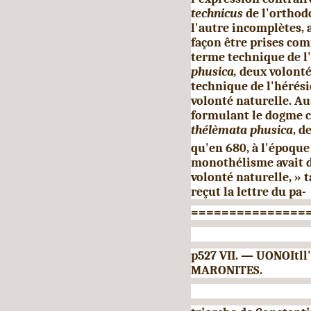
technicus
de l'orthod
l'autre incomplètes,
façon être prises co
terme technique de l'
phusica,
deux volonté
technique de l'hérési
volonté na­turelle. Au
formulant le dogme ca
thélèmata phusica
, d
qu'en 680, à l'époque
monothélisme avait d
volonté naturelle, »
reçut la lettre du pa-
===============
p527 VII. — UONOItl
MARONITES.