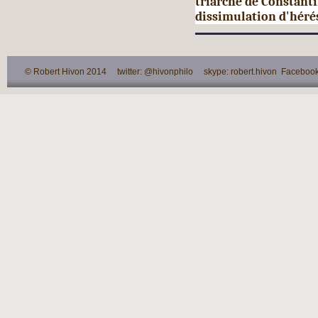
triarche de Constanti
dissimula­tion d'héré
© Robert Hivon 2014 twitter: @hivonphilo skype: robert.hivon Facebook