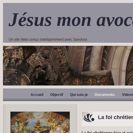
Jésus mon avoc
Un site Web conçu intelligemment avec Sandvox
Accueil
Objectif
Qui suis-je
Documents.
Video
La foi chrétie
La foi chrétienne hier et au