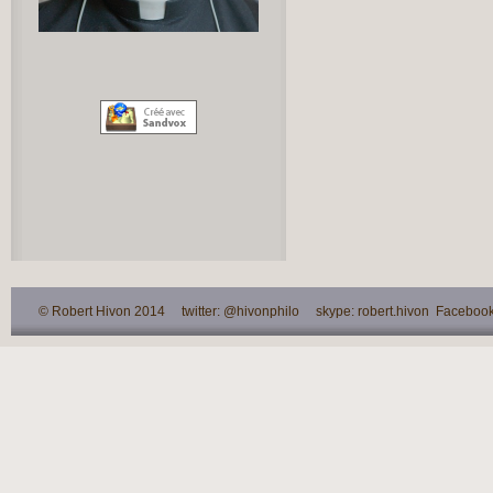
© Robert Hivon 2014 twitter: @hivonphilo skype: robert.hivon Facebook