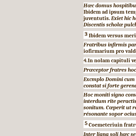
Hœc domus hospitibus
Ibidem ad ipsum tem
juventutis.
Exîet hic h
Discentis scholœ pulc
3
Ibidem versus mer
Fratribus infirmis par
iofirmarium pro vald
4.
In nolam capituli ve
Prœceptor fratres ho
Excmplo Domini cum l
constat si forte gere
Hoc moniti signo conv
interdum rite peract
sonitum. Cœperit ut 
résonante sopor ocius
5
Coemeteriuin fratru
Inter ligna soli hœc s