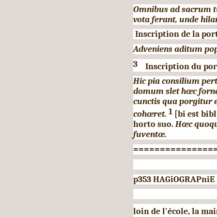
Omnibus ad sacrum tu
vota ferant, unde hila
Inscription de la port
Adveniens aditum pop
3
Inscription du por
Hic pia consilium pert
domum slet hœc forna
cunctis qua porgitur 
1
cohœret.
[bi est bib
horto suo.
Hœc quoque
fuventœ.
===============
p353 HAGiOGRAPniE
loin de l'école, la ma