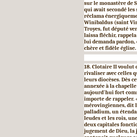
sur le monastère de S
qui avait secondé les 
réclama énergiquemen
Winibaldus (saint Vi
Troyes, fut député ver
laissa fléchir, rappela 
lui de­manda pardon, 
chère et fidèle église.
18. Clotaire II voulut
rivaliser avec celles
leurs diocèses. Dès ce
annexée à la chapelle
aujourd'hui fort com
importe de rappeler. 
mérovingiennes, dit l
palladium, un étendar
leudes et les rois, u
deux capitales fonctio
jugement de Dieu, la j