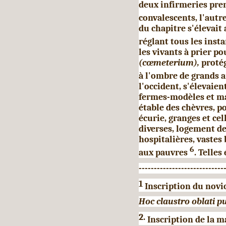
deux infirmeries pren
convalescents, l'autr
du chapitre s'élevait 
réglant tous les insta
les vivants à prier po
(cœmeterium),
protég
à l'ombre de grands a
l'occident, s'élevaien
fermes-modèles et ma
étable des chèvres, po
écurie, granges et cel­
diverses, logement de
hospitalières, vastes
6
aux pauvres
. Telles
----------------------------
1
Inscription du novic
Hoc claustro oblati p
2.
Inscription de la m