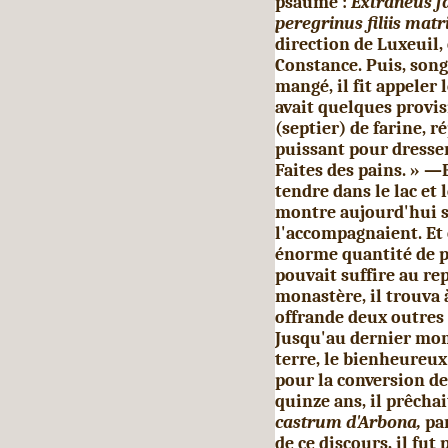
psaume :
Extraneus fa
peregrinus filiis mat
direction de Luxeuil,
Constance. Puis, song
mangé, il fit appeler 
avait quelques provis
(septier) de farine, r
puissant pour dresser 
Faites des pains. » —En
tendre dans le lac et 
montre aujourd'hui sa 
l'accompagnaient. Et 
énorme quantité de p
pouvait suffire au re
monastère, il trouva 
offrande deux outres 
Jusqu'au dernier mome
terre, le bienheureux
pour la conversion del
quinze ans, il prêch
castrum d'Arbona,
pa
de ce discours, il fut 