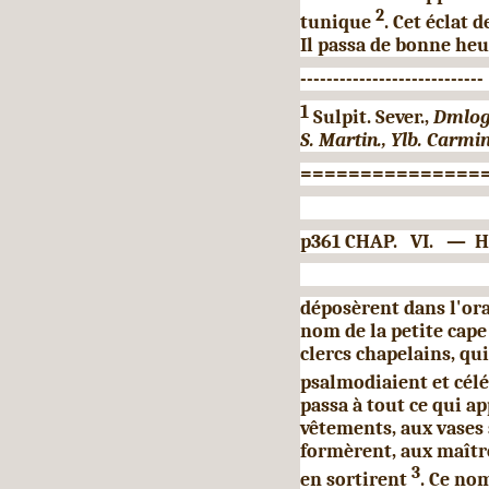
2
tunique
. Cet éclat 
Il passa de bonne heu
----------------------------
1
Sulpit. Sever.,
Dmlog.
S. Martin., Ylb. Carmin
===============
p361 CHAP. VI. —
déposèrent dans l'orat
nom de la petite cap
clercs chapelains, qu
psalmodiaient et célé
passa à tout ce qui ap
vêtements, aux vases s
formèrent, aux maître
3
en sor­tirent
. Ce nom