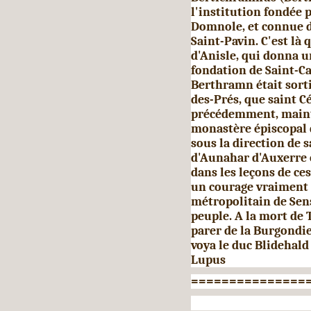
l'insti­tution fondée 
Domnole, et connue d
Saint-Pavin. C'est là 
d'Anisle, qui donna u
fondation de Saint-Cala
Berthramn était sorti
des-Prés, que saint C
précédem­ment, maint
monastère épiscopal d
sous la direction de 
d'Aunahar d'Auxerre e
dans les leçons de ce
un courage vraiment a
métropolitain de Sens,
peuple. A la mort de T
parer de la Burgondie,
voya le duc Blidehald 
Lupus
===============