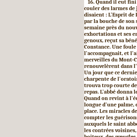
16. Quand il eut fini 
couler des larmes de 
disaient : L'Esprit de
par la bouche de son
semaine près du nouve
exhortations et ses e
genoux, reçut sa bénéd
Constance. Une foule
l'accompagnait, et l'
merveilles du Mont-Ca
renouvelèrent dans l'
Un jour que ce dernier
charpente de l'oratoi
trouva trop courte de
repas. L'abbé donna le
Quand on revint à l'éd
longue d'une palme, e
place. Les miracles de
comp­ter les guérison
auxquels le saint abb
les contrées voisines
boiteux, des aveugles