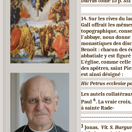
Darras tome 15 p. 351
14. Sur les rives du l
Gall offrait les même
topographique, conse
l'abbaye, nous donne 
monastiques des disci
Benoît : chacun des é
abbatiale y est figuré
L'église, comme celle
des apôtres, saint Pi
est ainsi désigné :
Hic Petrus ecclesiœ p
Les autels collatérau
4
Paul
. La vraie croix
à sainte Rade-
----------------------------
1
Jonas,
Vit. S. Burgu