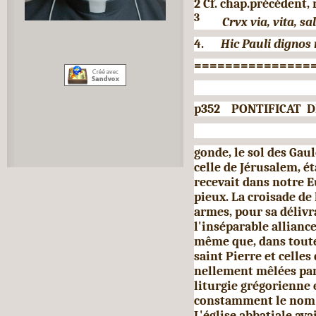
2 Cf. chap.précédent, 
3
Crvx via, vita, 
4.
Hic Pauli dignos
===============
p352 PONTIFICAT D
gonde, le sol des Gaul
celle de Jérusalem, ét
rece­vait dans notre
pieux. La croisade de 
armes, pour sa déliv
l'inséparable allianc
même que, dans toutes
saint Pierre et celles
nellement mêlées par 
liturgie gré­gorienne
constamment le nom de
L'église abbatiale avai