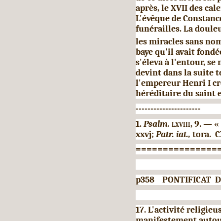
après, le XVII des ca
L'évêque de Constance
funérailles. La doule
les miracles sans no
baye qu'il avait fondé
s'éleva à l'entour, se
devint dans la suite 
l'empereur Henri I cr
héréditaire du saint 
----------------------
1.
Psalm.
lxviii,
9. — «
xxvj;
Patr. iat.,
tora. C
===============
p358 PONTIFICAT D
17. L'activité religie
manifeste­ment autou