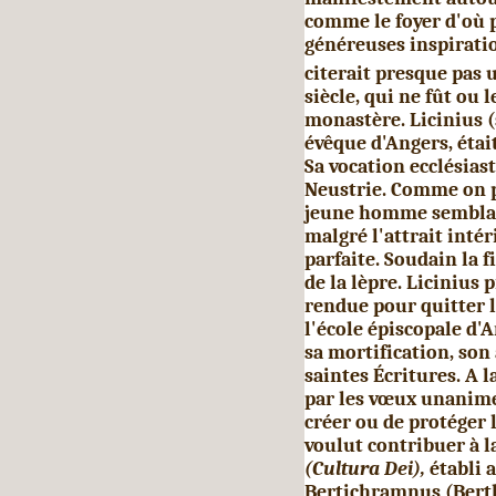
comme le foyer d'où p
généreuses inspirati
citerait presque pas 
siècle, qui ne fût ou 
monastère. Licinius (
évêque d'An­gers, étai
Sa vocation ecclé­sia
Neustrie. Comme on pr
jeune homme sembla s
malgré l'attrait intér
parfaite. Soudain la f
de la lèpre. Licinius p
rendue pour quitter 
l'é­cole épiscopale d'A
sa mor­tification, son 
saintes Écritures. A l
par les vœux unanime
créer ou de protéger l
voulut contribuer à l
(Cultura Dei),
établi 
Bertichramnus (Berth