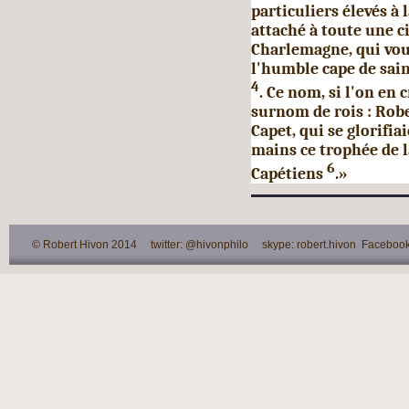
particuliers élevés à 
attaché à toute une c
Charlemagne, qui voul
l'humble cape de sain
4
. Ce nom, si l'on en 
surnom de rois : Robe
Capet, qui se glorifia
mains ce trophée de l
6
Capétiens
.»
© Robert Hivon 2014 twitter: @hivonphilo skype: robert.hivon Facebook