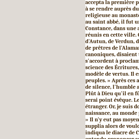
accepta la première pa
à se rendre auprès du d
religieuse au monast
au saint abbé, il fu
Constance, dans une a
réunis en cette ville
d'Autun, de Verdun, 
de prêtres de l'Alama
canoniques, disaient 
s'accordent à proclame
science des Écritures,
modèle de ver­tus. Il 
peuples. » Après ces 
de silence, l'humble a
Plût à Dieu qu'il en f
serai point évêque. L
étranger. Or, je suis
naissance, au monde p
» Il n'y eut pas moyen
supplia alors de voulo
indiqua le diacre de C