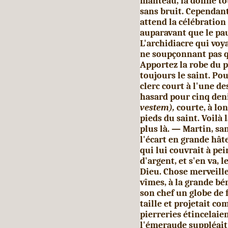
manteau, la donne tou
sans bruit. Cependant 
attend la célébration 
auparavant que le pau
L'archidiacre qui voy
ne soupçonnant pas qu
Apportez la robe du pa
toujours le saint. Po
clerc court à l'une d
hasard pour cinq den
vestem),
courte, à lon
pieds du saint. Voilà 
plus là. — Martin, sa
l'écart en grande hâte.
qui lui couvrait à pei
d'argent, et s'en va, l
Dieu. Chose merveille
vîmes, à la grande bén
son chef un globe de f
taille et projetait c
pierreries étincelaien
l'émeraude suppléait