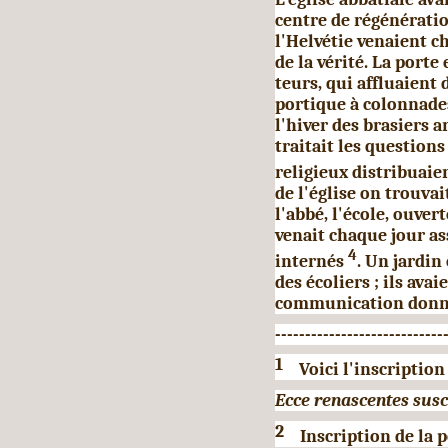
centre de régénératio
l'Helvétie venaient ch
de la vérité. La porte
teurs, qui affluaient 
portique à colonnade
l'hiver des brasiers a
traitait les questions 
religieux distribuaie
de l'église on trouva
l'abbé, l'école, ouver
venait chaque jour ass
4
internés
. Un jardin
des écoliers ; ils av
communication donnan
----------------------------
1
Voici l'inscription 
Ecce renascentes susc
2
Inscription de la po