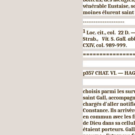
vénérable Eustaise, s
moines élurent saint 
-----------------------
1
Loc. cit., col. 22 D. 
Strab.,
Vit.
S.
Gall. ab
CXIV, col. 989-999.
===============
p357 CHAT. VI. — 
choisis parmi les sur
saint Gall, accompag
chargés d'aller no­tif
Constance. Ils arrivèr
en commun avec les f
de Dieu dans sa cellul
étaient porteurs. Gall