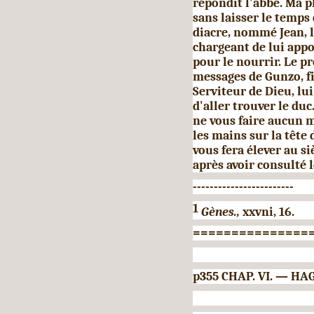
ré­pondit l'abbé. Ma pl
sans laisser le temps 
diacre, nommé Jean, l
chargeant de lui appo
pour le nourrir. Le p
messages de Gunzo, fin
Serviteur de Dieu, lui
d'aller trouver le duc
ne vous faire aucun 
les mains sur la tête d
vous fera élever au si
après avoir consulté l
------------------------
1
Gènes.,
xxvni, 16.
===============
p355 CHAP. VI. — 