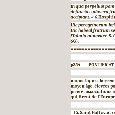
In qua perpeluœ poma 
defuncia cadavera fr
accipiant.
« 6.Hospit
Hic peregrinorum lœl
Hic habeal fratrum se
[Tabula monaster.
S.
G
6G).
===============
p354 PONTIFICAT D
monastiques, berceau
moyen âge, élevées par 
prière; associa­tions i
qui firent de l'Europe
15. Saint Gall avait