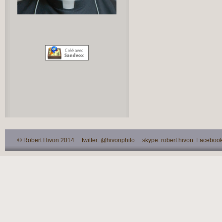
© Robert Hivon 2014 twitter: @hivonphilo skype: robert.hivon Facebook