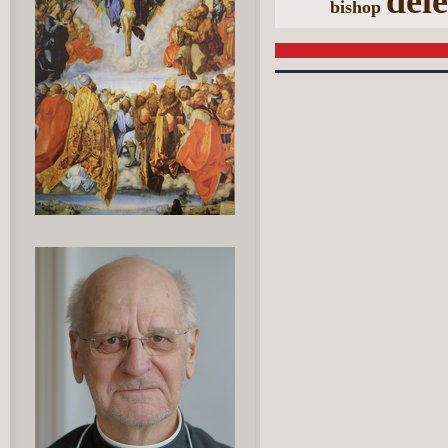
dele
bishop