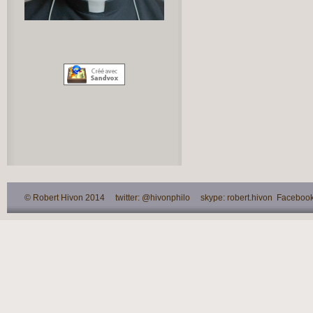
© Robert Hivon 2014 twitter: @hivonphilo skype: robert.hivon Facebook