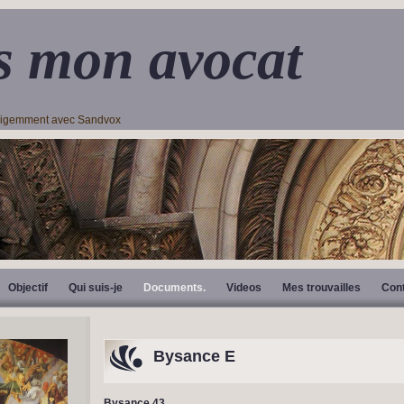
s mon avocat
lligemment avec Sandvox
Objectif
Qui suis-je
Documents.
Videos
Mes trouvailles
Con
Bysance E
Bysance 43