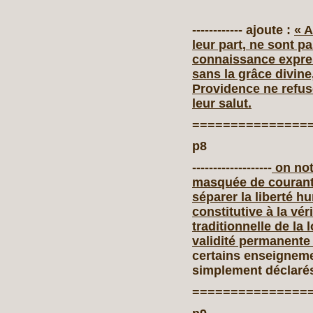
------------ ajoute :
« A
leur part, ne sont 
connaissance expres
sans la grâce divine,
Providence ne refus
leur salut.
===============
p8
-------------------
on not
masquée de courant
séparer la liberté h
constitutive à la vér
traditionnelle de la l
validité permanente
certains enseigneme
simplement déclarés
===============