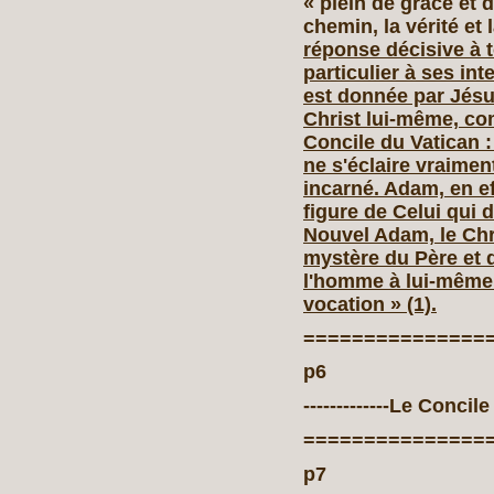
« plein de grâce et de
chemin, la vérité et l
réponse décisive à 
particulier à ses in
est
donnée par Jésus
Christ lui-même, co
Concile du Vatican :
ne s'éclaire vraime
incarné. Adam, en ef
figure de Celui qui d
Nouvel Adam, le Chr
mystère du Père et 
l'homme à lui-même 
vocation » (1).
===============
p6
-------------Le Concile 
===============
p7