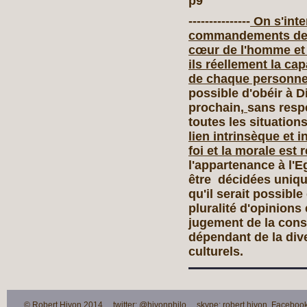
p9
---------------
On s'inte
commandements de Di
cœur de l'homme et q
ils réellement la cap
de chaque personne 
possible d'obéir à D
prochain,
sans res
toutes les situation
lien intrinsèque et i
foi et la morale est
l'appartenance à l'E
être décidées unique
qu'il serait possibl
pluralité d'opinions
jugement de la cons
dépendant de la div
culturels.
© Robert Hivon 2014 twitter: @hivonphilo skype: robert.hivon Facebook