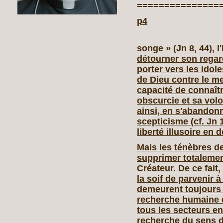
===============
p4
songe » (Jn 8, 44),
détourner son regard
porter vers les idole
de Dieu contre le m
capacité de connaîtr
obscurcie et sa volon
ainsi, en s'abandonn
scepticisme (cf. Jn
liberté illusoire en 
Mais les ténèbres de
supprimer totalemen
Créateur. De ce fait,
la soif de parvenir 
demeurent toujours 
recherche humaine 
tous les secteurs en
recherche du sens d