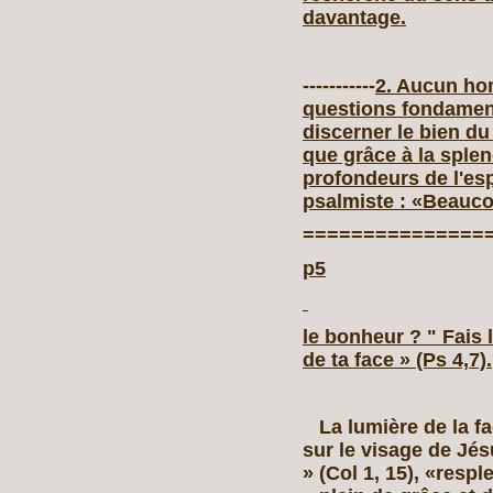
davantage.
-----------
2. Aucun ho
questions fondament
discerner le bien d
que grâce à la splend
profondeurs de l'esp
psalmiste : «Beaucou
===============
p5
le bonheur ? " Fais 
de ta face » (Ps 4,7).
La lumière de la fac
sur le visage de Jés
» (Col 1, 15), «respl