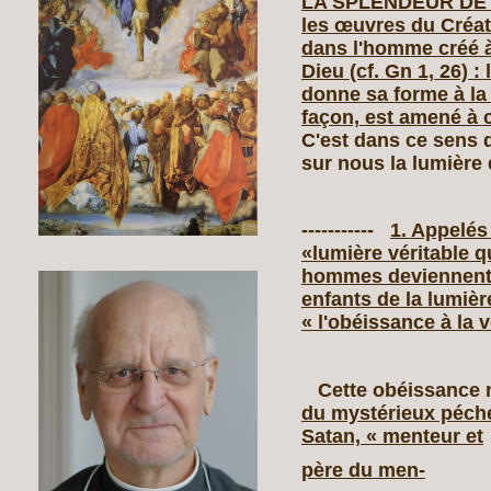
LA SPLENDEUR DE LA
les œuvres du Créate
dans l'homme créé à
Dieu (cf. Gn 1, 26) : 
donne sa forme à la 
façon, est amené à c
C'est dans ce sens q
sur nous la lumière d
-----------
1. Appelés 
«lumière véritable q
hommes deviennent «
enfants de la lumière
« l'obéissance à la vé
Cette obéissance n'
du mystérieux péché 
Satan, « menteur et
père du men-