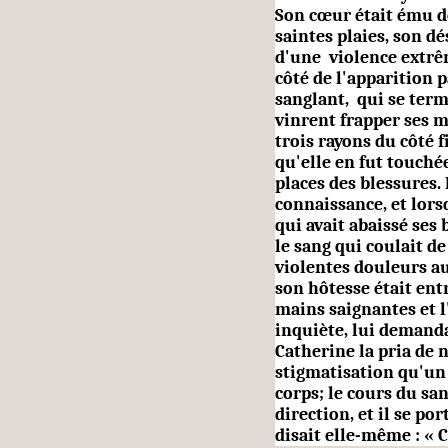
Son cœur était ému de 
saintes plaies, son dé
d'une vio­lence extrê
côté de l'appa­rition 
sanglant, qui se term
vinrent frapper ses ma
trois rayons du côté f
qu'elle en fut touchée
places des blessures.
connaissance, et lorsq
qui avait abaissé ses
le sang qui coulait de
violentes douleurs aux
son hôtesse était ent
mains sai­gnantes et l
inquiète, lui de­manda
Catherine la pria de n
stigmatisation qu'un
corps; le cours du sa
direction, et il se por
disait elle-même : « 