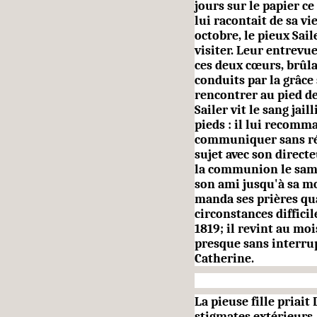
jours sur le papier ce
lui racontait de sa vie
octobre, le pieux Sail
visiter. Leur entrevue
ces deux cœurs, brûla
conduits par la grâce 
rencontrer au pied de 
Sailer vit le sang jail
pieds : il lui recom
communiquer sans rése
sujet avec son directe
la communion le samed
son ami jusqu'à sa mor
manda ses prières qua
circonstances dif­fici
1819; il revint au mo
presque sans interru
Catherine.
La pieuse fille priai
stig­mates extérieurs,