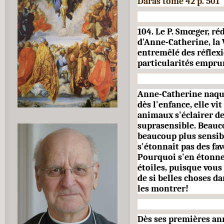
Daras tome 42 p. 501
104. Le P. Smœger, réd
d'Anne-Catherine, la 
entremêlé des réflexi
par­ticularités empru
Anne-Catherine naqui
dès l'enfance, elle vi
animaux s'é­clairer 
suprasensible. Beauc
beaucoup plus sensible
s'étonnait pas des fav
Pourquoi s'en étonner
étoiles, puisque vous
de si belles choses d
les montrer!
Dès ses premières ann