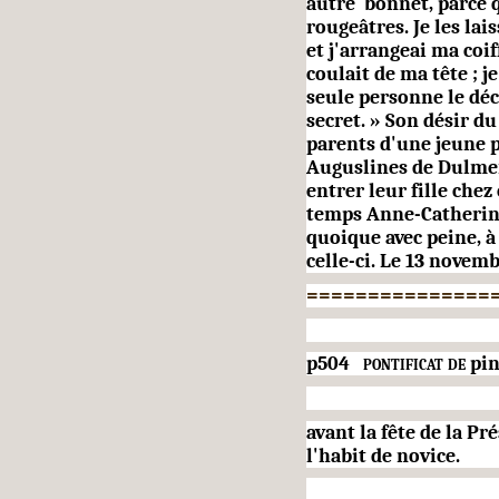
autre bonnet, parce q
rougeâtres. Je les lai
et j'arrangeai ma coi
coulait de ma tête ; j
seule personne le déc
secret. » Son désir du
parents d'une jeune p
Auguslines de Dulmen
entrer leur fille chez
temps Anne-Catherine
quoique avec peine, à
celle-ci. Le 13 novemb
===============
p504
pontificat de
pin
avant la fête de la Pr
l'habit de novice.