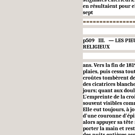
en ré­sultaient pour e
sept
===============
p509 III. — LES P
RELIGIEUX
ans. Vers la fin de 18
plaies, puis cessa tou
croûtes tombèrent de 
des cicatrices blanch
jours; quant aux doule
L'empreinte de la croi
souvent visibles com
Elle eut toujours, à j
d'une couronne d'épin
alors appuyer sa tête
porter la main et res
des nuits entières as