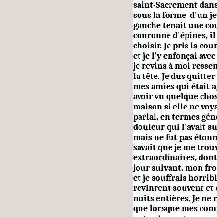
saint-Sacrement dans
sous la forme d'un j
gauche tenait une co
couronne d'épines, il
choisir. Je pris la cou
et je l'y enfonçai ave
je revins à moi resse
la tête. Je dus quitter
mes amies qui était a
avoir vu quelque chos
maison si elle ne voya
parlai, en termes gén
douleur qui l'avait su
mais ne fut pas étonné
savait que je me trou
extraordinaires, dont
jour suivant, mon fr
et je souffrais horri
revinrent souvent et 
nuits entières. Je ne
que lorsque mes com