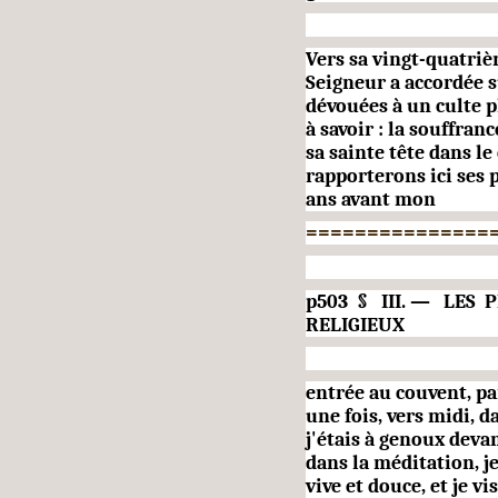
Vers sa vingt-quatriè
Seigneur a accordée s
dé­vouées à un culte 
à savoir : la souffran
sa sainte tête dans 
rapporterons ici ses 
ans avant mon
===============
p503 § III. — LES 
RELIGIEUX
entrée au couvent, pa
une fois, vers midi, d
j'étais à genoux deva
dans la méditation, j
vive et douce, et je vi