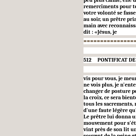
peu plus calme, elle d
remercîments pour tou
votre volonté se fasse
au soir, un prêtre pria
main avec reconnaissan
dit : «Jésus, je
===============
512 PONTIFICAT DE P
vis pour vous, je meur
ne vois plus, je n'en
changer de posture pou
la croix, ce sera bient
tous les sacre­ments, 
d'une faute légère qu'
Le prêtre lui donna u
mouvement pour s'éten
vint près de son lit u
souvent de la peine e