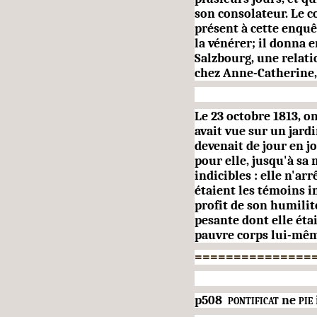
son con­solateur. Le c
présent à cette enqu
la vénérer; il donna 
Salzbourg, une relat
chez Anne-Catherine,
Le 23 octobre 1813, o
avait vue sur un jardi
devenait de jour en j
pour elle, jusqu'à sa
indicibles : elle n'arr
étaient les témoins in
profit de son humili
pesante dont elle éta
pauvre corps lui-mêm
===============
p508
pontificat
ne
pie