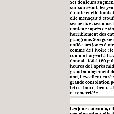
Ses douleurs augmentè
sur son séant, les yeu
éteinte et elle tombai
elle menaçait d'étouff
ses nerfs et ses mus­c
douleur : après de vio
horriblement des entra
grangrène. Son gosier
enflée, ses joues étai
comme de l'ivoire : le
comme l'argent à tra
donnait 160 à 180 pul
heures de l'après mid
grand soula­gement de
ami, l'excel­lent curé 
grande conso­lation po
ici est bon et beau! »
et remercié! »
Les jours suivants, el