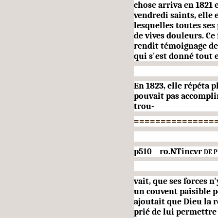
chose arriva en 1821 e
vendredi saints, elle 
lesquelles toutes ses
de vives douleurs. Ce 
rendit té­moignage de
qui s'est don­né tout
En 1823, elle répéta p
pouvait pas accomplir
trou-
===============
p510 ro.NTincvr
de p
vait, que ses forces n'
un couvent paisible p
ajoutait que Dieu la re
prié de lui per­mettr