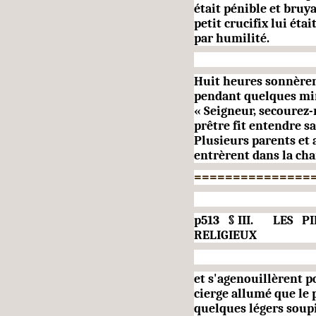
était pénible et bruya
petit crucifix lui étai
par humilité.
Huit heures sonnèren
pendant quelques minu
« Seigneur, secourez-
prêtre fit enten­dre sa
Plusieurs parents et 
entrèrent dans la ch
===============
p513 § III. LES 
RELIGIE
et s'agenouillèrent po
cierge allumé que le 
quelques légers soupi