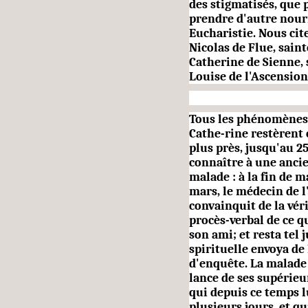
des stigmatisés, que 
prendre d'autre nourr
Eucharistie. Nous cit
Nicolas de Flue, sain
Catherine de Sienne, 
Louise de l'Ascension,
Tous les phénomènes 
Cathe-rine restèrent 
plus près, jusqu'au 25
connaître à une anci
malade : à la fin de ma
mars, le médecin de l
convainquit de la vér
procès-verbal de ce qu
son ami; et resta tel 
spirituelle envoya de
d'enquête. La malade 
lance de ses supérieu
qui depuis ce temps l
plu­sieurs jours, et q