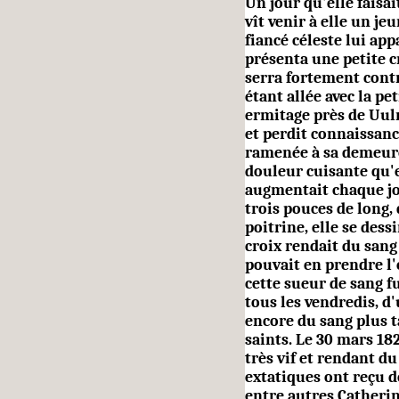
Un jour qu'elle faisai
vît venir à elle un j
fiancé céleste lui app
présenta une petite cr
serra fortement contr
étant allée avec la pet
ermitage près de Uul
et perdit connaissance
ramenée à sa demeur
douleur cuisante qu'e
augmentait chaque jou
trois pouces de long, 
poitrine, elle se des­s
croix rendait du sang
pouvait en prendre l'
cette sueur de sang fu
tous les vendredis, d'
encore du sang plus 
saints. Le 30 mars 182
très vif et rendant du
extatiques ont reçu d
entre autres Catherin