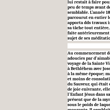
lui restait à faire po
peu de temps avant de
semblable. L’année 182
parcourut en entier le
apporta dds travaux i
sa tâche tout entière,
faite antérieurement d
sujet de ses méditat
Au commencement de l
adoucies par d'aimabl
voyage de la Sainte Vi
à Bethléhem avec Josep
à la même époque; mai
et moins de consolati
du Sauveur, qui étai
de joie enivrante, ell
l'Enfant Jésus dans sa
présent que de la myr
sous le poids de laqu
mourante. Il semblai