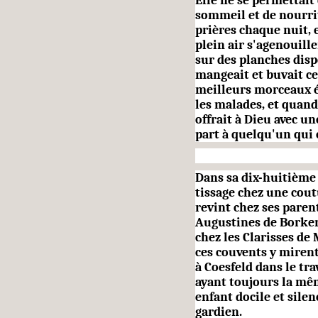
Elle ne se permettait 
sommeil et de nourrit
prières chaque nuit, e
plein air s'a­genouill
sur des plan­ches disp
mangeait et buvait ce 
meilleurs morceaux é
les malades, et quand e
offrait à Dieu avec une
part à quelqu'un qui 
Dans sa dix-huitième 
tissage chez une coutu
revint chez ses paren
Augustines de Borken
chez les Clarisses de 
ces cou­vents y miren
à Coesfeld dans le tra
ayant toujours la mêm
enfant docile et sile
gardien.