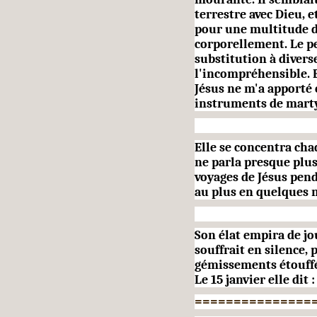
terrestre avec Dieu, e
pour une multitude d
corporellement. Le pe
substi­tution à diver
l'incompréhensible. El
Jésus ne m'a apporté 
instruments de marty
Elle se concentra cha
ne parla presque plus,
voya­ges de Jésus pend
au plus en quelques m
Son élat empira de jo
souf­frait en silence
gémissements étouffés
Le 15 janvier elle dit :
===============