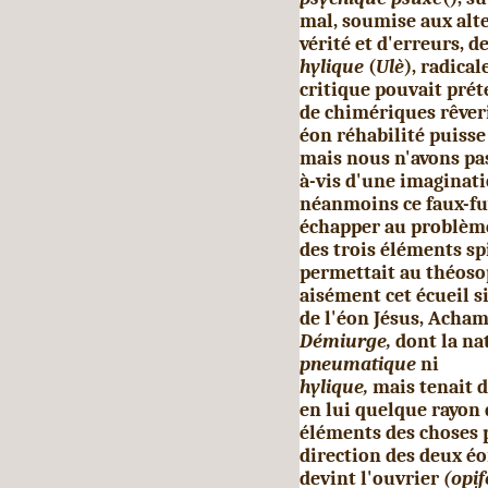
mal, soumise aux alte
vérité et d'erreurs, d
hylique
(
Ulè
), radica
critique pouvait pré
de chimériques rêver
éon réhabilité puisse
mais nous n'avons pas
à-vis d'une imaginat
néanmoins ce faux-fuy
échapper au problème 
des trois éléments sp
permettait au théoso
aisément cet écueil s
de l'éon Jésus, Acha
Démiurge,
dont la na
pneumatique
ni
hylique,
mais tenait de
en lui quelque rayon d
éléments des choses 
direction des deux éo
devint l'ouvrier
(opi