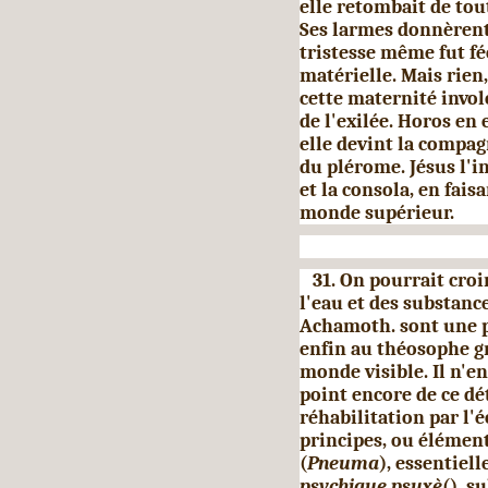
elle retombait de tout
Ses larmes donnèrent
tristesse même fut fé
matérielle. Mais rien
cette maternité invol
de l'exilée. Horos en e
elle devint la compag
du plérome. Jésus l'in
et la consola, en fais
monde supérieur.
31. On pourrait croir
l'eau et des substance
Achamoth. sont une p
enfin au théosophe g
monde visible. Il n'e
point encore de ce dé
réhabilitation par l'
principes, ou élément
(
Pneuma
), essentiel
psychique psuxè
(), s