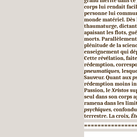
grand mérite dans ce 
corps lui rendait facil
personne lui commun
monde matériel. Dès 
thaumaturge, dictant 
apaisant les flots, gu
morts. Parallèlement 
plénitude de la scienc
enseignement qui dép
Cette révélation, fait
ré­demption, correspo
pneumatiques,
lesque
Sauveur. Quant aux
p
rédemption moins int
Passion, le
Xristos
sup
seul dans son corps a
ramena dans les limi
psychiques,
confondus
terrestre. La croix,
Ét
===============