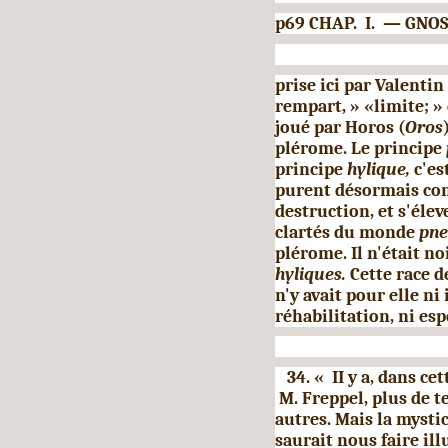
p69 CHAP. I. — GNOS
prise ici par Valenti
rempart, » «limite; »
joué par Horos (
Oros
plérome. Le principe
principe
hylique,
c'e
purent désormais com
destruction, et s'élev
clartés du monde
pne
plérome. Il n'était n
hyliques.
Cette race d
n'y avait pour elle ni
réhabilitation, ni es
34. « II y a, dans cet
M. Freppel, plus de t
autres. Mais la mystic
saurait nous faire ill