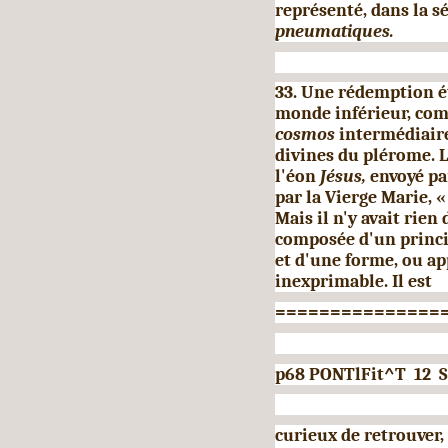
représenté, dans la sé
pneumatiques.
33. Une rédemption é
monde in­férieur, comm
cosmos
intermédiaire
divines du plérome. L
l'éon
Jésus,
envoyé pa
par la Vierge Marie, 
Mais il n'y avait rien
composée d'un princ
et d'une forme, ou ap
inexprimable. Il est
===============
p68 PONTlFit^T 12 S
curieux de retrouver,