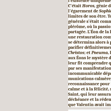
l’existence uniqueme
C'était
Horos,
génie d
l'égarement de
Sophi
limites de son être. T
générale s'était com
plérôme, où la passi
partagée. L'Éon de la
une restauration com
se dé­termina alors à
pacifier définitiveme
Christos
; et
Pneuma
,
aux Éons le mystère d
leur fit comprendre q
par ses manifestation
incommunicable dépas
munications calmèren
recon­naissance pour l
calme et à la félicité
Saint, qui leur assura 
déchéance et la rédem
que Valentin avait i