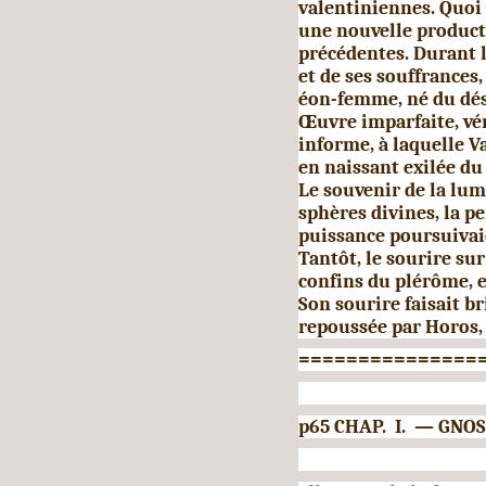
valentiniennes. Quoi 
une nouvelle product
précédentes. Durant l
et de ses souffrances,
éon-femme, né du dési
Œuvre imparfaite, vér
informe, à laquelle 
en naissant exilée du 
Le souvenir de la lum
sphères divines, la p
puissance poursuiva
Tantôt, le sou­rire sur
confins du plérôme, e
Son sourire faisait br
repoussée par Horos, 
===============
p65 CHAP. I. — GNOS