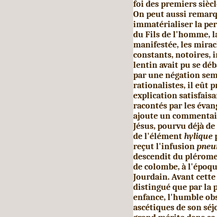
foi des pre­miers sièc
On peut aussi re­marq
immatérialiser la pe
du Fils de l'homme, l
manifestée, les mirac
constants, notoires, i
lentin avait pu se dé
par une négation sem
rationalistes, il eût 
explication satisfais
racontés par les évang
ajoute un commentair
Jésus, pourvu déjà de
de l'élément
hylique
reçut l'infusion
pneu
descendit du plérome 
de co­lombe, à l'époq
Jourdain. Avant cette
distingué que par la p
enfance, l'humble obs
ascétiques de son séjo