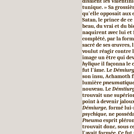
disaient les Valenti
tunique. » Sa grossièr
qu'elle opposait aux 
Satan, le prince de c
beau, du vrai et du bi
naquirent avec lui et
complété, par la form
sacré de ses œuvres, l
voulut réagir contre 
image un être qui de
hylique
il façonna le
fut l'âme. Le
Démiur
son insu, Achamoth f
lu­mière
pneumatiqu
nouveau. Le
Démtiur
trouvait une supériori
point à devenir jaloux
Démiurge,
formé lui-
psychique,
ne posséda
Pneuma
esprit pléro
trouvait donc, sous c
l'avait formée. Ce f