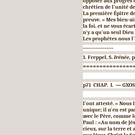
opposer aux progrès 
chrétien de l'unité d
La première Épître de
preuve. « Mes bien-ai
la foi, et ne vous écar
n'y a qu'un seul Dieu 
Les prophètes nous l'
-----------------
1. Freppel, S.
Irénée,
p
===============
p71 CHAP. I. — GXOS
l'ont attesté. » Nous l
unique; il n'en est pa
avec le Père, comme l
Paul : «Au nom de Jés
cieux, sur la terre et