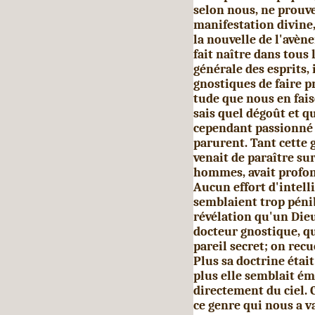
selon nous, ne prouve
manifestation divine,
la nouvelle de l'avèn
fait naître dans tous 
générale des esprits,
gnostiques de faire p
tude que nous en fais
sais quel dégoût et q
cependant pas­sionné l
parurent. Tant cette 
venait de paraître sur
hommes, avait profo
Aucun effort d'intelli
semblaient trop péni
révélation qu'un Dieu
docteur gnostique, qu
pareil secret; on recu
Plus sa doc­trine éta
plus elle semblait ém
directement du ciel. 
ce genre qui nous a v