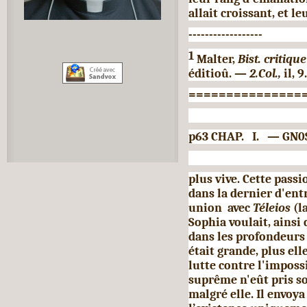
allait croissant, et l
------------------
1
Malter,
Bist. critiqu
éditioû. —
2.Col.,
il, 
===============
p63 CHAP. I. — GN0S
plus vive. Cette pass
dans la dernier d'ent
union avec
Téleios
(l
Sophia voulait, ainsi
dans les profondeurs d
était grande, plus ell
lutte contre l'impossi
suprême n'eût pris so
malgré elle. Il envoy