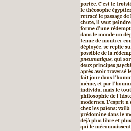
portée. C'est le troi
le théosophe égyptien
retracé le passage de 
chute, il veut peindre 
forme d'une rédemptio
dans le monde un dép
tenue de montrer com
déployée, se replie s
possible de la rédemp
pneumatique,
qui so
deux principes
psych
après avoir traversé l
fait jour dans l'homm
même, et par l'homme 
individu, mais le tout
philosophie de l'hist
modernes. L'esprit n'
chez les païens; voilà
prédomine dans le mon
déjà plus libre et plus
qui le méconnaissent 