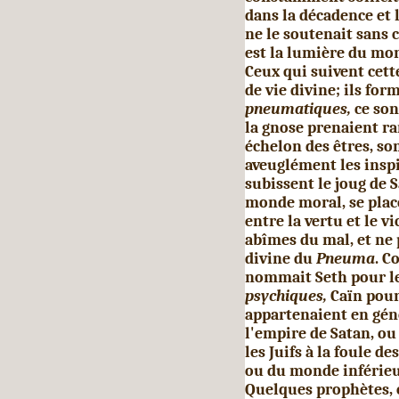
dans la décadence et l
ne le soutenait sans c
est la lumière du monde
Ceux qui suivent cett
de vie divine; ils for
pneumatiques,
ce son
la gnose prenaient ra
échelon des êtres, so
aveuglément les inspi
subissent le joug de 
monde moral, se plac
entre la vertu et le v
abîmes du mal, et ne 
divine du
Pneuma
. C
nommait Seth pour l
psychiques,
Caïn pour
appartenaient en géné
l'empire de Satan, ou 
les Juifs à la foule de
ou du monde infé­rieur
Quelques prophètes, 