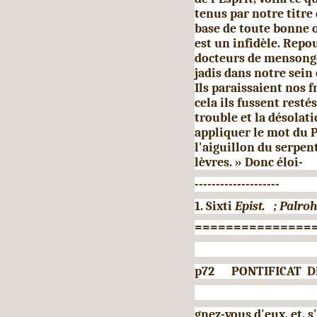
tenus par notre titre d
base de toute bonne œ
est un infi­dèle. Rep
docteurs de mensonge
jadis dans notre sein 
Ils paraissaient nos f
cela ils fussent resté
trouble et la désolati
appliquer le mot du P
l'aiguillon du serpent
lèvres. » Donc éloi-
--------------------
1. Sixti
Epist.
; Palro
===============
p72 PONTIFICAT DE 
gnez-vous d'eux, et, 