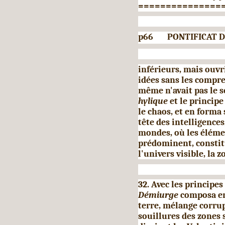
===============
p66 PONTIFICAT D
inférieurs, mais ouvri
idées sans les compre
même n'avait pas le se
hylique
et le princip
le chaos, et en forma
tête des intelligences
mondes, où les élém
prédominent, constit
l'univers vi­sible, la 
32. Avec les principes
Dé­miurge
composa en
terre, mélange corrup
souillures des zones s