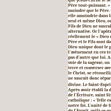
que Jésus-Christ le Se
Père tout-puissant. » 
moindre que le Père. 
elle amoindrie dans le
seul et même Dieu, ou 
Fils de Dieu ne saurai
alternative. Or l'apôt
réellement le « Dieu u
Père et le Fils sont 
Dieu unique dont le 
l'avènement en ces ter
pas d'autre que lui. A
voie de la sagesse, o
terre et converser av
le Christ, se réconcil
ne saurait donc sé­par
divine. Le Saint-Espr
Après avoir établi la 
de l'Écriture, saint 
catholique : « Telle e
notre foi. L'unité de 
de l'Esprit, voilà ce