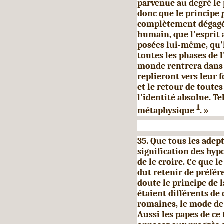
parvenue au degré le 
donc que le principe
complètement dégagé d
humain, que l'esprit a
posées lui-même, qu'
toutes les phases de l
monde rentrera dans l
replieront vers leur fo
et le retour de toute
l'identité absolue. Te
1
métaphysique
. »
35. Que tous les adep
signi­fication des hypo
de le croire. Ce que l
dut retenir de pré­fér
doute le principe de 
étaient différents de 
romaines, le mode de
Aussi les papes de ce