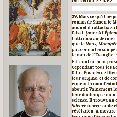
Darras tome 7 p. 62
29. Mais ce qu'il ne p
roman de Simon le Ma
auquel il rat­tacha s
faisait jouer à l’
Épino
l'attribua au dernier
que le
Nous, Monogé
pût connaître son pèr
le mot de l'Evangile. 
Fils, nul ne peut parve
Cependant tous les É
faite. Émanés de Dieu
leur origine, et de co
étaient la manifestat
aboutir. Vainement le
leur douleur, se mon
science. Il trouva un
Silence
inaccessible e
révélation. A mesure 
leur rang d'émanation,