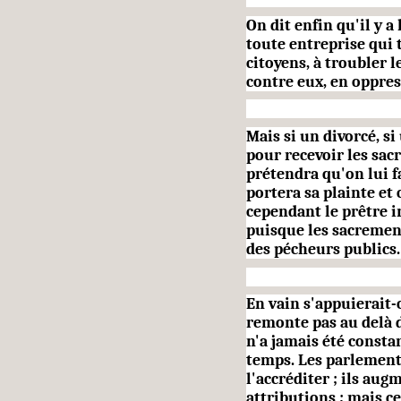
On dit enfin qu'il y 
toute entreprise qui
citoyens, à trou­bler
contre eux, en oppres
Mais si un divorcé, s
pour rece­voir les sac
prétendra qu'on lui fai
portera sa plainte et o
cependant le prêtre i
puisque les sacrement
des pécheurs publics.
En vain s'appuierait-
remonte pas au delà d
n'a jamais été constan
temps. Les parlement
l'accréditer ; ils aug
attributions ; mais ce