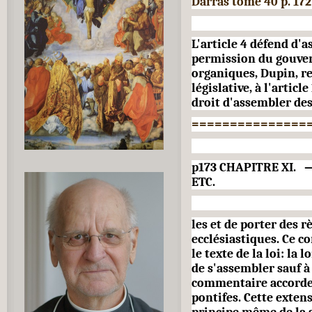
Darras tome 40 p. 172
L'article 4 défend d'
permission du gouve
organiques, Dupin, re
législative, à l'articl
droit d'assembler des
===============
p173 CHAPITRE XI.
ETC.
les et de porter des r
ecclésiastiques. Ce 
le texte de la loi: la l
de s'assembler sauf à 
commentaire accorde
pontifes. Cette exten