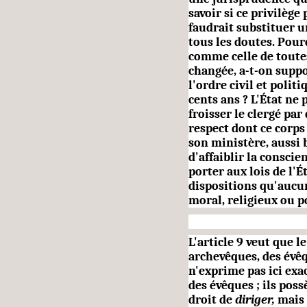
savoir si ce privilège 
faudrait substituer un
tous les doutes. Pour
comme celle de toutes
changée, a-t-on sup
l'ordre civil et politi
cents ans ? L'État ne
froisser le clergé par
respect dont ce corps
son ministère, aussi b
d'affaiblir la conscie
porter aux lois de l'É
dispositions qu'aucun
moral, religieux ou po
L'article 9 veut que l
archevêques, des évêq
n'ex­prime pas ici ex
des évêques ; ils pos
droit de
diriger,
mais 