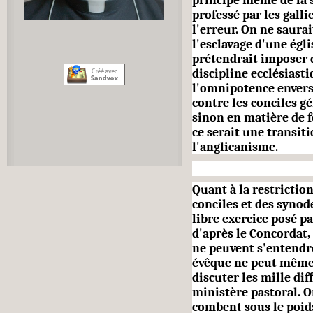
principe même de la 
professé par les galli
l'erreur. On ne saura
l'esclavage d'une églis
prétendrait imposer 
discipline ecclésiasti
l'omnipotence envers 
contre les conciles gé
sinon en matière de f
ce serait une transit
l'anglicanisme.
Quant à la restriction
con­ciles et des synod
libre exercice posé pa
d'après le Concordat, 
ne peuvent s'entendr
évêque ne peut même 
discuter les mille dif
ministère pastoral. On
combent sous le poids