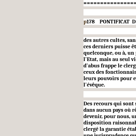
===============
p
178 PONTIFICAT DE 
des autres cultes, san
ces der­niers puisse 
quelconque, ou à, un 
l'Etat, mais au seul v
d'abus frappe le clerg
ceux des fonctionnair
leurs pouvoirs pour e
l'évêque.
Des recours qui sont s
dans aucun pays où rè
devenir, pour nous, un
disposition raisonnab
clergé la garantie éta
une jurisprudence qui