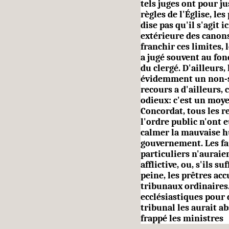
tels juges ont pour ju
règles de l'Église, le
dise pas qu'il s'agit 
extérieure des canons 
franchir ces limites,
a jugé souvent au fon
du clergé. D'ailleurs,
évidemment un non-se
recours a d'ailleurs,
odieux: c'est un moye
Concordat, tous les r
l'ordre public n'ont 
calmer la mauvaise 
gouvernement. Les fai
particuliers n'auraie
afflictive, ou, s'ils s
peine, les prêtres ac
tribunaux ordinaires.
ecclé­siastiques pour 
tribunal les aurait abs
frappé les ministres