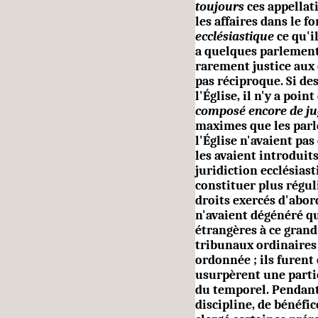
toujours
ces appellat
les affaires dans le f
ecclésiastique
ce qu'i
a quelques parlements
rarement justice aux 
pas réciproque. Si de
l'Église, il n'y a poin
composé encore de ju
maximes que les parle
l'Église n'avaient pas
les avaient introduits
juridiction ecclésiast
constituer plus réguli
droits exer­cés d'abor
n'avaient dégénéré qu
étrangères à ce grand
tribunaux ordinaires
ordonnée ; ils furent
usurpèrent une partie
du temporel. Pendant 
dis­cipline, de bénéfi