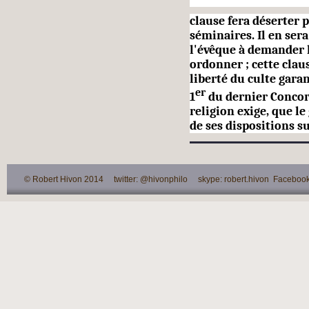
clause fera déserter p
séminaires. Il en ser
l'évêque à demander 
ordonner ; cette clau
liberté du culte garan
er
1
du dernier Concorda
religion exige, que l
de ses dispositions su
© Robert Hivon 2014 twitter: @hivonphilo skype: robert.hivon Facebook