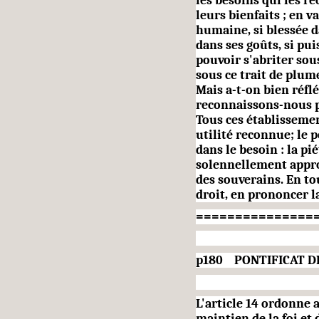
les besoins qui les ré
leurs bienfaits ; en v
humaine, si blessée d
dans ses goûts, si pui
pouvoir s'abriter sous 
sous ce trait de plume
Mais a-t-on bien réfl
reconnaissons-nous pa
Tous ces établissemen
utilité reconnue; le p
dans le besoin : la pié
solennellement appr
des souverains. En tou
droit, en prononcer l
===============
p180 PONTIFICAT DK 
L'article 14 ordonne 
maintien de la foi et 