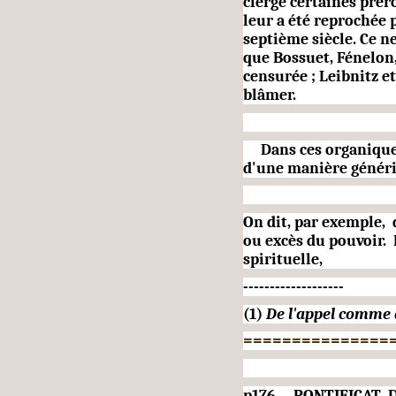
clergé certai­nes pré
leur a été reprochée 
septième siècle. Ce n
que Bossuet, Fénelon,
censurée ; Leibnitz e
blâmer.
Dans ces organiques,
d'une manière génér
On dit, par exemple, 
ou excès du pouvoir. 
spirituelle,
-------------------
(1)
De l'appel comme 
===============
p176 PONTIFICAT DE