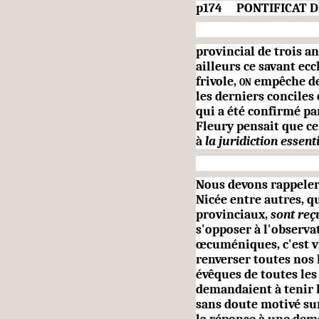
p174 PONTIFICAT DE 
provincial de trois ans
ail­leurs ce savant ec
frivole,
on
empêche de 
les derniers conci­les
qui a été confirmé pa
Fleury pensait que ce 
à
la juridiction essent
Nous devons rappeler 
Nicée entre autres, qu
provinciaux,
sont reç
s'opposer à l'observa
œcuméniques, c'est v
renverser toutes nos l
évêques de toutes les
deman­daient à tenir 
sans doute motivé sur 