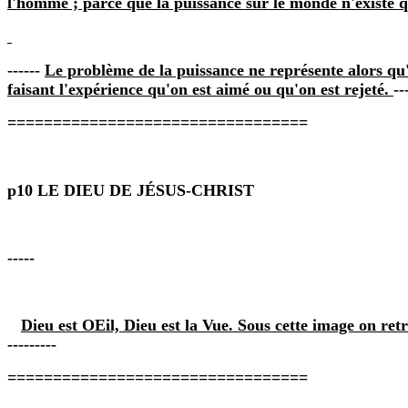
l'homme ; parce que la puissance sur le monde n'existe q
------
Le problème de la puissance ne représente alors qu'
faisant l'expérience qu'on est aimé ou qu'on est rejeté.
--
=================================
p10 LE DIEU DE JÉSUS‑CHRIST
-----
Dieu est OEil, Dieu est la Vue. Sous cette image on ret
---------
=================================