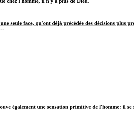
ue chez l'homme, il n'y a plus de Dieu.
une seule face, qu'ont déjà précédée des décisions plus pr
---
rouve également une sensation primitive de l'homme: il se 