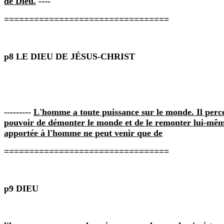
de Dieu.
----
=================================
p8 LE DIEU DE JÉSUS‑CHRIST
---------
L'homme a toute puissance sur le monde. Il perce à 
pouvoir de démonter le monde et de le remonter lui‑mê
apportée à l'homme ne peut venir que de
=================================
p9 DIEU