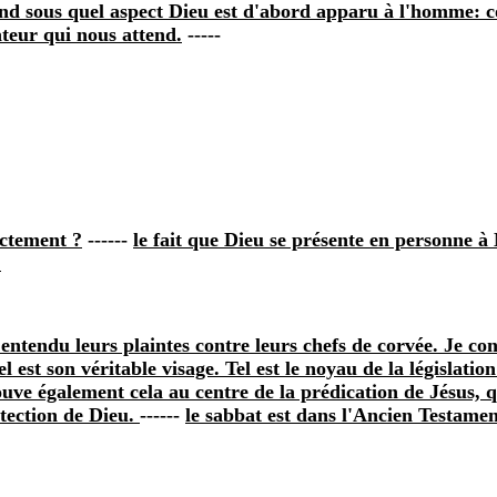
nd sous quel aspect Dieu est d'abord apparu à l'homme: com
teur qui nous attend.
-----
actement ?
------
le fait que Dieu se présente en personne à 
.
entendu leurs plaintes contre leurs chefs de corvée. Je con
el est son véritable visage. Tel est le noyau de la législati
rouve également cela au centre de la prédication de Jésus, 
otection de Dieu.
------
le sabbat est dans l'Ancien Testamen