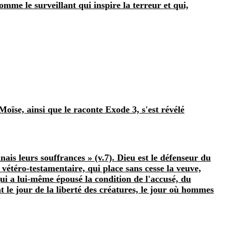
me le surveillant qui inspire la terreur et qui,
Moïse, ainsi que le raconte Exode 3, s'est révélé
nais leurs souffrances » (v.7). Dieu est le défenseur du
on vétéro‑testamentaire, qui place sans cesse la veuve,
qui a lui‑même épousé la condition de l'accusé, du
t le jour de la liberté des créatures, le jour où hommes