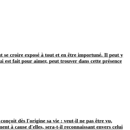
ut se croire exposé à tout et en être importuné. Il peut y
ui est fait pour aimer, peut trouver dans cette présence
nçoit dès l'origine sa vie : veut‑il ne pas être vu,
ent à cause d'elles, sera‑t‑il reconnaissant envers celui