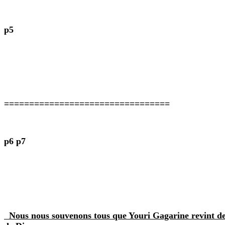
p5
=================================
p6 p7
Nous nous souvenons tous que Youri Gagarine revint de so