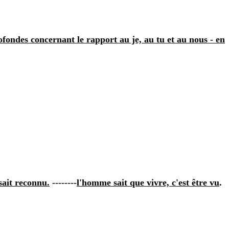
ofondes concernant le rapport au je, au tu et au nous ‑ en
sait reconnu.
--------
l'homme sait que vivre, c'est être vu
.