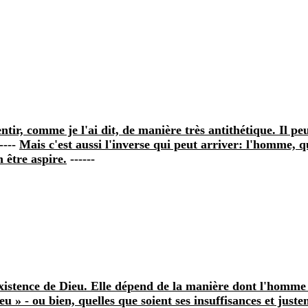
ntir, comme je l'ai dit, de manière très antithétique. Il pe
----
Mais c'est aussi l'inverse qui peut arriver: l'homme, q
n être aspire.
------
existence de Dieu. Elle dépend de la manière dont l'homme co
 » ‑ ou bien, quelles que soient ses insuffisances et justem