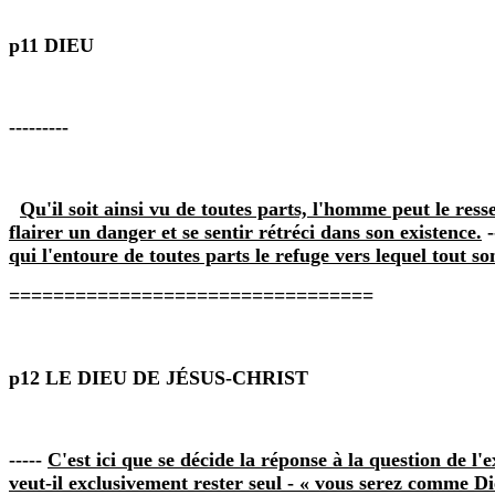
p11 DIEU
---------
Qu'il soit ainsi vu de toutes parts, l'homme peut le resse
flairer un danger et se sentir rétréci dans son existence.
-
qui l'entoure de toutes parts le refuge vers lequel tout so
=================================
p12 LE DIEU DE JÉSUS‑CHRIST
-----
C'est ici que se décide la réponse à la question de l'
veut‑il exclusivement rester seul ‑ « vous serez comme Dieu