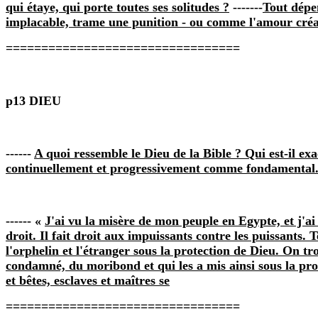
qui étaye, qui porte toutes ses solitudes ?
-------
Tout dépe
implacable, trame une punition ‑ ou comme l'amour créa
=================================
p13 DIEU
------
A quoi ressemble le Dieu de la Bible ? Qui est‑il ex
continuellement et progressivement comme fondamental
------ «
J'ai vu la misère de mon peuple en Egypte, et j'ai 
droit. Il fait droit aux impuissants contre les puissants. T
l'orphelin et l'étranger sous la protection de Dieu. On t
condamné, du moribond et qui les a mis ainsi sous la pr
et bêtes, esclaves et maîtres se
=================================