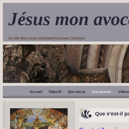
Jésus mon avoc
Un site Web conçu intelligemment avec Sandvox
Accueil
Objectif
Qui suis-je
Documents.
Video
Que s’est-il 