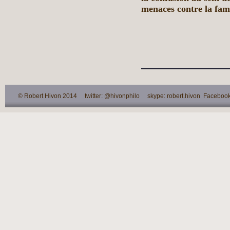
menaces contre la fami
© Robert Hivon 2014 twitter: @hivonphilo skype: robert.hivon Facebook