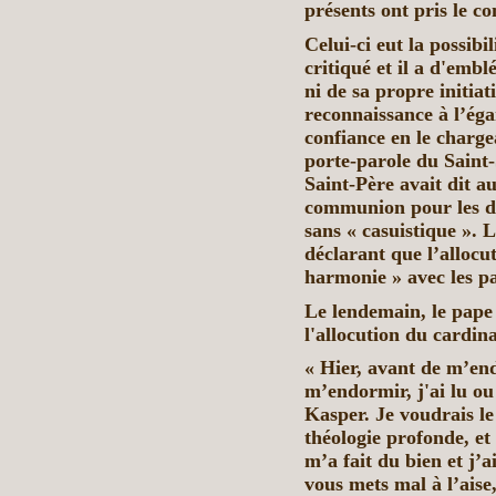
présents ont pris le c
Celui-ci eut la possibi
critiqué et il a d'embl
ni de sa propre initiati
reconnaissance à l’éga
confiance en le charg
porte-parole du Saint-S
Saint-Père avait dit a
communion pour les di
sans « casuistique ».
déclarant que l’allocu
harmonie » avec les p
Le lendemain, le pape 
l'allocution du cardina
« Hier, avant de m’en
m’endormir, j'ai lu ou
Kasper. Je voudrais le
théologie profonde, et
m’a fait du bien et j’a
vous mets mal à l’aise,