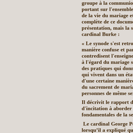
groupe à la communion
portant sur l'ensemble 
de la vie du mariage e
complète de ce docume
présentation, mais la 
cardinal Burke :
« Le synode s'est retr
manière confuse et par
contredisent l'enseign
à l'égard du mariage 
des pratiques qui don
qui vivent dans un état
d'une certaine manière
du sacrement de mariage
personnes de même se
Il décrivit le rapport
d'incitation à aborder
fondamentales de la se
Le cardinal George Pe
lorsqu’il a expliqué q