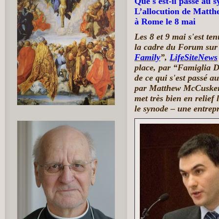
Que s'est-il passé au 
L’allocution de Matt
à Rome le 8 mai
Les 8 et 9 mai s'est t
la cadre du Forum sur 
Family
”,
LifeSiteNews
place, par “Famiglia D
de ce qui s'est passé a
par Matthew McCusker,
met très bien en relief
le synode – une entrepr