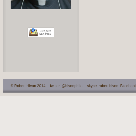
© Robert Hivon 2014 twitter: @hivonphilo skype: robert.hivon Facebook