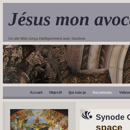
Jésus mon avoc
Un site Web conçu intelligemment avec Sandvox
Accueil
Objectif
Qui suis-je
Documents.
Video
Synode 
space